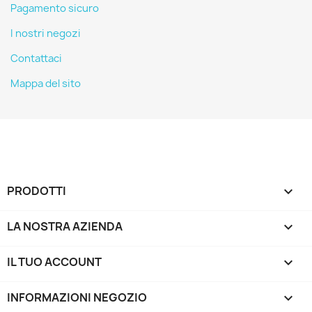
Pagamento sicuro
I nostri negozi
Contattaci
Mappa del sito
PRODOTTI

LA NOSTRA AZIENDA

IL TUO ACCOUNT

INFORMAZIONI NEGOZIO
keyboard_arrow_down