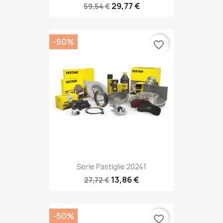
29,77 €
59,54 €
-50%
favorite_border
Serie Pastiglie 20241
13,86 €
27,72 €
-50%
favorite_border