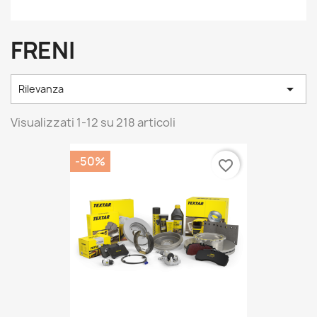
FRENI

Rilevanza
Visualizzati 1-12 su 218 articoli
-50%
favorite_border