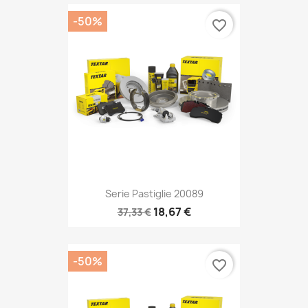
-50%
favorite_border
Serie Pastiglie 20089
18,67 €
37,33 €
-50%
favorite_border