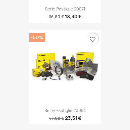
Serie Pastiglie 20071
18,30 €
36,60 €
-50%
favorite_border
Serie Pastiglie 20054
23,51 €
47,02 €