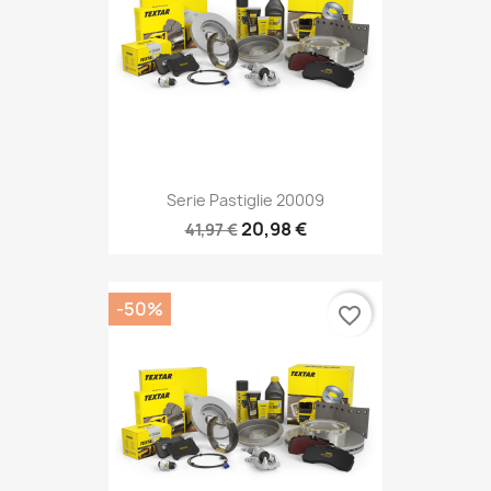
Serie Pastiglie 20009
20,98 €
41,97 €
-50%
favorite_border