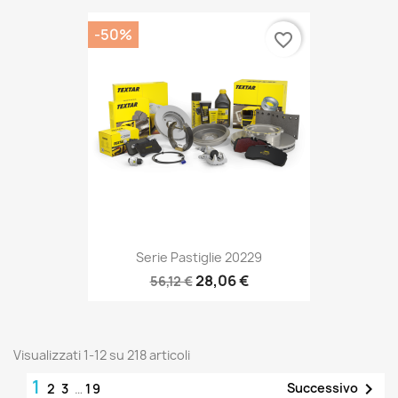
-50%
favorite_border
Serie Pastiglie 20229
28,06 €
56,12 €
Visualizzati 1-12 su 218 articoli
1

Successivo
2
3
…
19