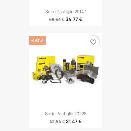
Serie Pastiglie 20147
34,77 €
69,54 €
-50%
favorite_border
Serie Pastiglie 20228
21,47 €
42,94 €