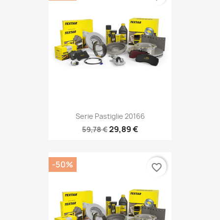
Serie Pastiglie 20166
29,89 €
59,78 €
-50%
favorite_border