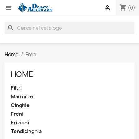
shopping_cart


(0)
search
Home
Freni
HOME
Filtri
Marmitte
Cinghie
Freni
Frizioni
Tendicinghia