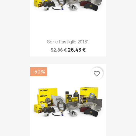
Serie Pastiglie 20161
26,43 €
52,86 €
-50%
favorite_border