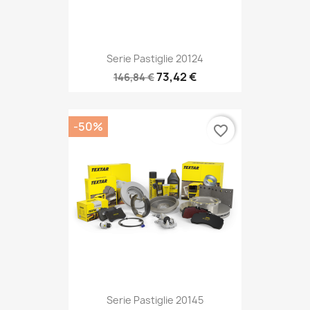
Serie Pastiglie 20124
73,42 €
146,84 €
-50%
favorite_border
Serie Pastiglie 20145