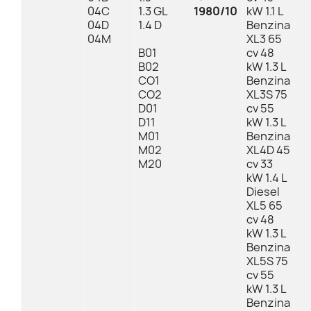
04C
1.3 GL
1980/10
kW 1.1 L
04D
1.4 D
Benzina
04M
XL3 65
B01
cv 48
B02
kW 1.3 L
CO1
Benzina
CO2
XL3S 75
D01
cv 55
D11
kW 1.3 L
M01
Benzina
M02
XL4D 45
M20
cv 33
kW 1.4 L
Diesel
XL5 65
cv 48
kW 1.3 L
Benzina
XL5S 75
cv 55
kW 1.3 L
Benzina