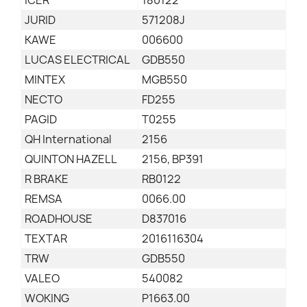
ICER
180122
JURID
571208J
KAWE
006600
LUCAS ELECTRICAL
GDB550
MINTEX
MGB550
NECTO
FD255
PAGID
T0255
QH International
2156
QUINTON HAZELL
2156, BP391
R BRAKE
RB0122
REMSA
0066.00
ROADHOUSE
D837016
TEXTAR
2016116304
TRW
GDB550
VALEO
540082
WOKING
P1663.00