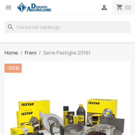
shopping_cart


(0)
search
Home
Freni
Serie Pastiglie 20161
-50%