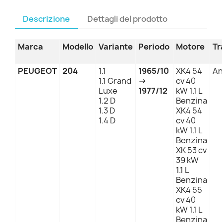
Descrizione
Dettagli del prodotto
Marca
Modello
Variante
Periodo
Motore
Tr
PEUGEOT
204
1.1
1965/10
XK4 54
An
1.1 Grand
→
cv 40
Luxe
1977/12
kW 1.1 L
1.2 D
Benzina
1.3 D
XK4 54
1.4 D
cv 40
kW 1.1 L
Benzina
XK 53 cv
39 kW
1.1 L
Benzina
XK4 55
cv 40
kW 1.1 L
Benzina