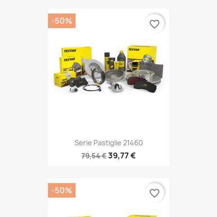
-50%
favorite_border
Serie Pastiglie 21460
39,77 €
79,54 €
-50%
favorite_border