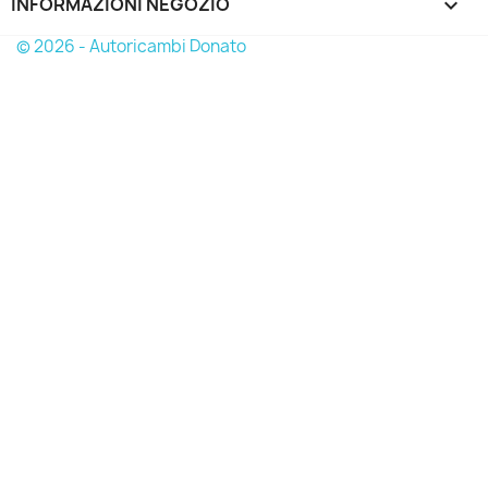
INFORMAZIONI NEGOZIO
keyboard_arrow_down
© 2026 - Autoricambi Donato