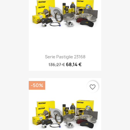
Serie Pastiglie 23168
68,14 €
136,27 €
-50%
favorite_border