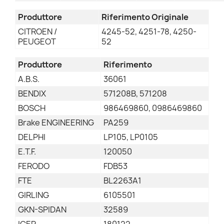
Produttore
Riferimento Originale
CITROEN /
4245-52, 4251-78, 4250-
PEUGEOT
52
Produttore
Riferimento
A.B.S.
36061
BENDIX
571208B, 571208
BOSCH
986469860, 0986469860
Brake ENGINEERING
PA259
DELPHI
LP105, LP0105
E.T.F.
120050
FERODO
FDB53
FTE
BL2263A1
GIRLING
6105501
GKN-SPIDAN
32589