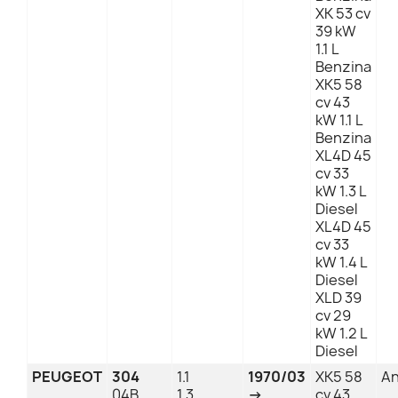
XK 53 cv
39 kW
1.1 L
Benzina
XK5 58
cv 43
kW 1.1 L
Benzina
XL4D 45
cv 33
kW 1.3 L
Diesel
XL4D 45
cv 33
kW 1.4 L
Diesel
XLD 39
cv 29
kW 1.2 L
Diesel
PEUGEOT
304
1.1
1970/03
XK5 58
An
04B
1.3
→
cv 43