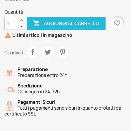
Quantità

favorite_border
AGGIUNGI AL CARRELLO

Ultimi articoli in magazzino
Condividi
Preparazione
Preparazione entro 24h
Spedizione
Consegna in 24-72h
Pagamenti Sicuri
Tutti i pagamenti sono sicuri in quanto protetti da
certificato SSL