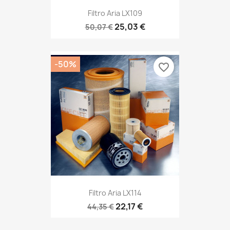
Filtro Aria LX109
25,03 €
50,07 €
-50%
favorite_border
Filtro Aria LX114
22,17 €
44,35 €