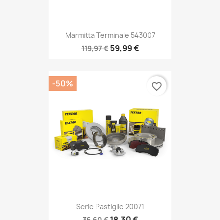
Marmitta Terminale 543007
59,99 €
119,97 €
-50%
favorite_border
Serie Pastiglie 20071
18,30 €
36,60 €