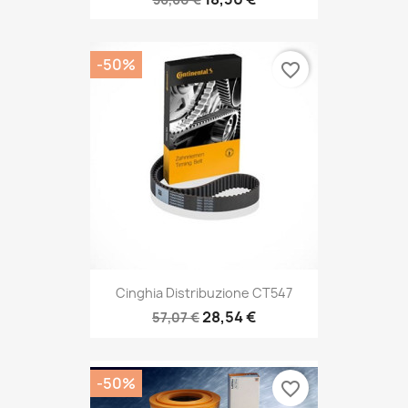
-50%
favorite_border
Cinghia Distribuzione CT547
28,54 €
57,07 €
-50%
favorite_border