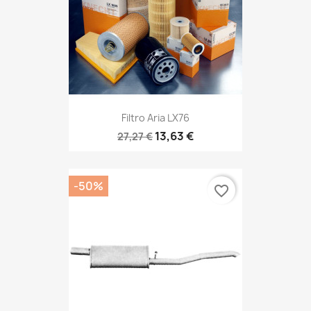
Filtro Aria LX76
13,63 €
27,27 €
-50%
favorite_border