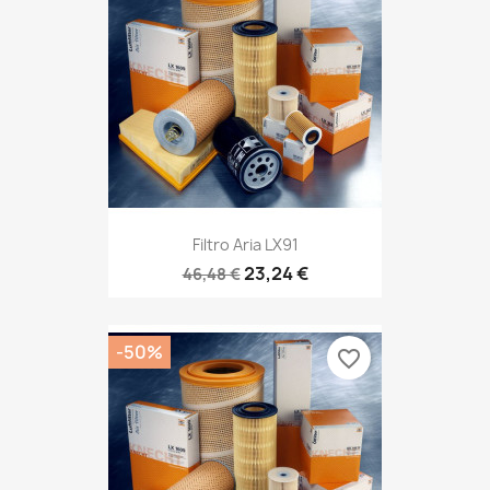
Filtro Aria LX91
23,24 €
46,48 €
-50%
favorite_border