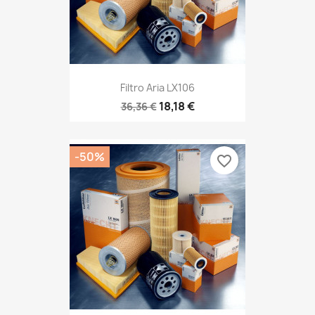
Filtro Aria LX106
18,18 €
36,36 €
-50%
favorite_border