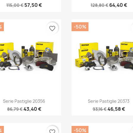
57,50 €
64,40 €
115,00 €
128,80 €
%
-50%
favorite_border
Anteprima
Anteprima


Serie Pastiglie 20356
Serie Pastiglie 20373
43,40 €
46,58 €
86,79 €
93,16 €
%
-50%
favorite_border