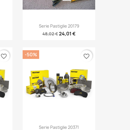
Anteprima

Serie Pastiglie 20179
24,01 €
48,02 €
-50%
favorite_border
favorite_border
Anteprima

Serie Pastiglie 20371