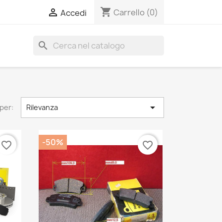
shopping_cart

Carrello
(0)
Accedi
search

per:
Rilevanza
-50%
favorite_border
favorite_border