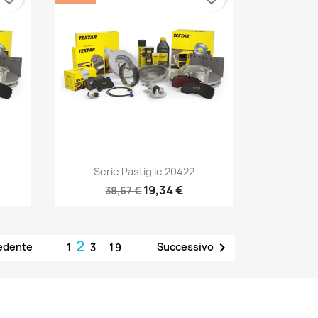
Anteprima

Serie Pastiglie 20422
19,34 €
38,67 €
2

edente
Successivo
1
3
…
19