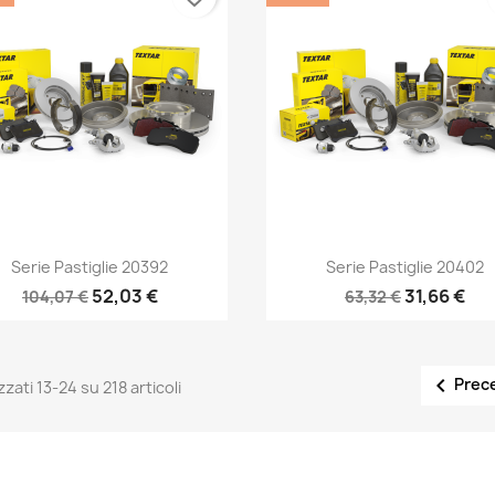
Anteprima
Anteprima


Serie Pastiglie 20392
Serie Pastiglie 20402
52,03 €
31,66 €
104,07 €
63,32 €

Prec
zzati 13-24 su 218 articoli