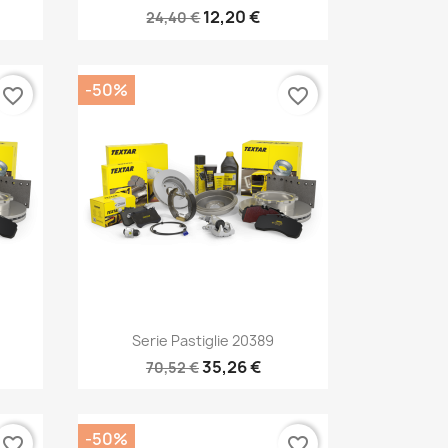
12,20 €
24,40 €
-50%
favorite_border
favorite_border
Anteprima

Serie Pastiglie 20389
35,26 €
70,52 €
-50%
favorite_border
favorite_border