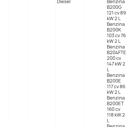
Diesel
Benzina
B200G
121 cv 89
kW 2 L
Benzina
B200K
103 cv 76
kW 2 L
Benzina
B204FTE
200 cv
147 kW 2
L
Benzina
B200E
117 cv 86
kW 2 L
Benzina
B200ET
160 cv
118 kW 2
L
Benzina