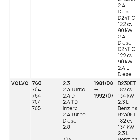
2.4 L
Diesel
D24TIC
122 cv
90 kW
2.4 L
Diesel
D24TIC
122 cv
90 kW
2.4 L
Diesel
VOLVO
760
2.3
1981/08
B230ET
704
2.3 Turbo
→
182 cv
764
2.4 D
1992/07
134 kW
704
2.4 TD
2.3 L
765
Interc.
Benzina
2.4 Turbo
B230ET
Diesel
182 cv
2.8
134 kW
2.3 L
704
Benzina