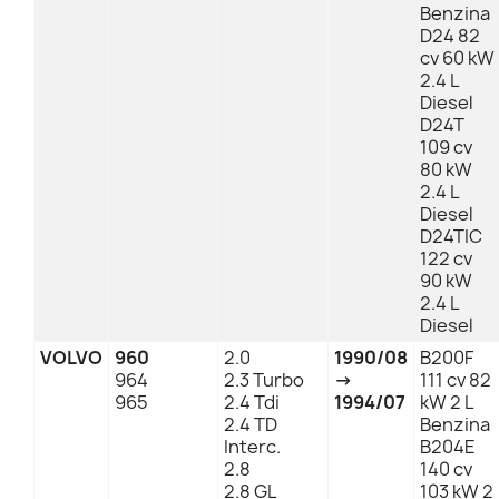
Benzina
D24 82
cv 60 kW
2.4 L
Diesel
D24T
109 cv
80 kW
2.4 L
Diesel
D24TIC
122 cv
90 kW
2.4 L
Diesel
VOLVO
960
2.0
1990/08
B200F
964
2.3 Turbo
→
111 cv 82
965
2.4 Tdi
1994/07
kW 2 L
2.4 TD
Benzina
Interc.
B204E
2.8
140 cv
2.8 GL
103 kW 2