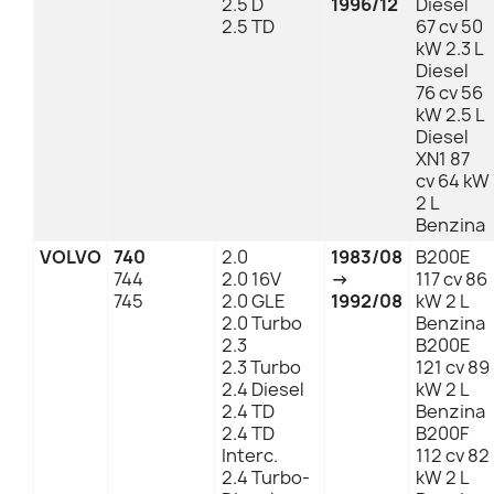
2.5 D
1996/12
Diesel
2.5 TD
67 cv 50
kW 2.3 L
Diesel
76 cv 56
kW 2.5 L
Diesel
XN1 87
cv 64 kW
2 L
Benzina
VOLVO
740
2.0
1983/08
B200E
744
2.0 16V
→
117 cv 86
745
2.0 GLE
1992/08
kW 2 L
2.0 Turbo
Benzina
2.3
B200E
2.3 Turbo
121 cv 89
2.4 Diesel
kW 2 L
2.4 TD
Benzina
2.4 TD
B200F
Interc.
112 cv 82
2.4 Turbo-
kW 2 L