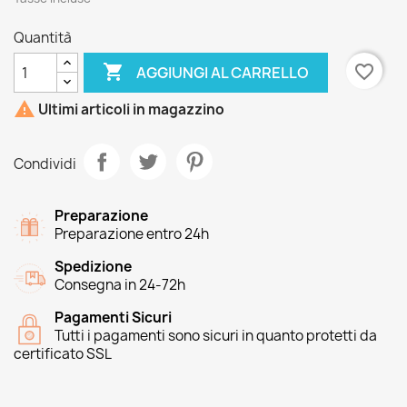
Quantità

favorite_border
AGGIUNGI AL CARRELLO

Ultimi articoli in magazzino
Condividi
Preparazione
Preparazione entro 24h
Spedizione
Consegna in 24-72h
Pagamenti Sicuri
Tutti i pagamenti sono sicuri in quanto protetti da
certificato SSL