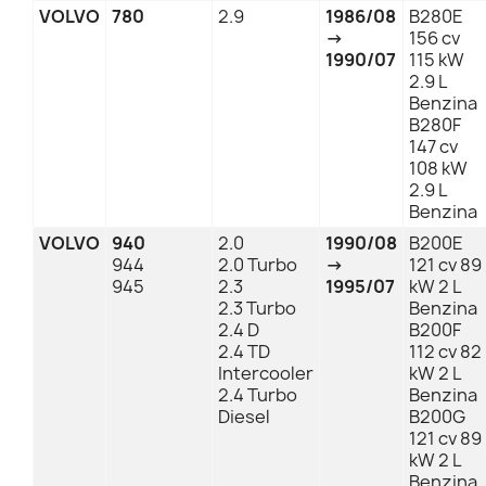
VOLVO
780
2.9
1986/08
B280E
→
156 cv
1990/07
115 kW
2.9 L
Benzina
B280F
147 cv
108 kW
2.9 L
Benzina
VOLVO
940
2.0
1990/08
B200E
944
2.0 Turbo
→
121 cv 89
945
2.3
1995/07
kW 2 L
2.3 Turbo
Benzina
2.4 D
B200F
2.4 TD
112 cv 82
Intercooler
kW 2 L
2.4 Turbo
Benzina
Diesel
B200G
121 cv 89
kW 2 L
Benzina