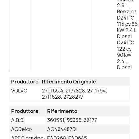
2.9 L
Benzina
D24TIC
115 cv 85
kW 2.4 L
Diesel
D24TIC
122 cv
90 kW
2.4 L
Diesel
Produttore
Riferimento Originale
VOLVO
270165.4, 2177828, 2711794,
2711828, 2728277
Produttore
Riferimento
A.B.S.
360551, 36055, 36177
ACDelco
AC464487D
APEC braking
PAD268, PAD645