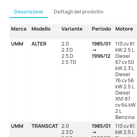
Descrizione
Dettagli del prodotto
Marca
Modello
Variante
Periodo
Motore
UMM
ALTER
2.0
1985/01
110 cv 81
2.3 D
→
kW 2.5 L
2.5 D
1996/12
Diesel
2.5 TD
67 cv 50
kW 2.3 L
Diesel
76 cv 56
kW 2.5 L
Diesel
XN1 87
cv 64 kW
2 L
Benzina
UMM
TRANSCAT
2.0
1985/01
110 cv 81
2.3 D
→
kW 2.5 L