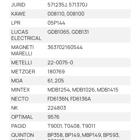
JURID
571235J, 571370J
KAWE
008110, 008100
LPR
05P144
LUCAS
GDB1065, GDB131
ELECTRICAL
MAGNETI
363702160544
MARELLI
METELLI
22-0075-0
METZGER
180769
MGA
61, 205
MINTEX
MDB1254, MDB1026, MDB1415
NECTO
FD6136N, FD6136A
NK
224803
OPTIMAL
9576
PAGID
T9001, T0408, T9011
QUINTON
BP358, BP149, MBP149, BP593,