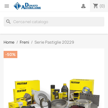
shopping_cart


(0)
search
Home
Freni
Serie Pastiglie 20229
-50%