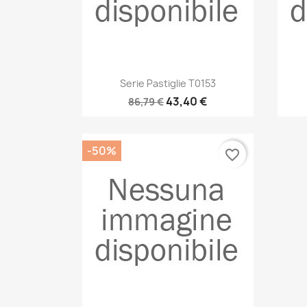
Anteprima

Serie Pastiglie T0153
43,40 €
86,79 €
-50%
favorite_border