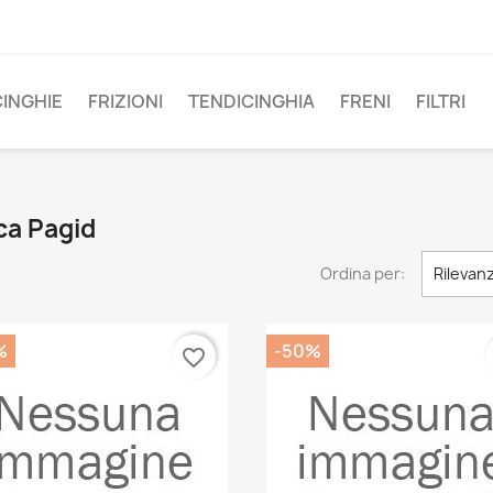
CINGHIE
FRIZIONI
TENDICINGHIA
FRENI
FILTRI
ca Pagid
Ordina per:
Rilevan
%
-50%
favorite_border