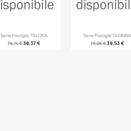
Anteprima
Anteprima


Serie Pastiglie T0412NA
Serie Pastiglie T6089NA
38,37 €
39,53 €
76,74 €
79,06 €