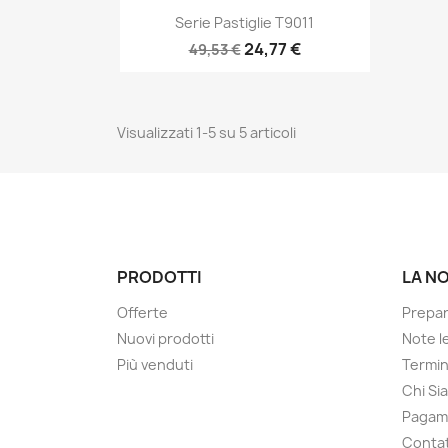
Anteprima

Serie Pastiglie T9011
24,77 €
49,53 €
Visualizzati 1-5 su 5 articoli
PRODOTTI
LA N
Offerte
Prepa
Nuovi prodotti
Note le
Più venduti
Termin
Chi Si
Pagam
Contat