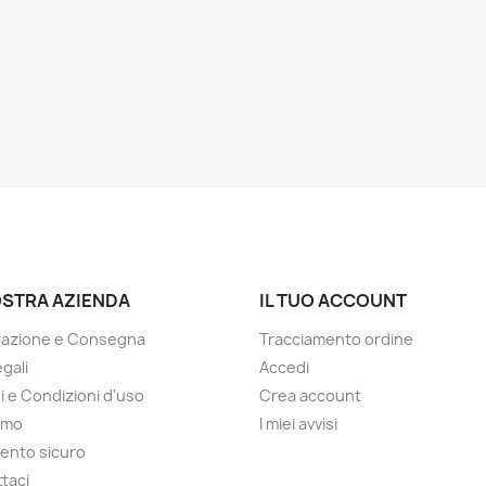
OSTRA AZIENDA
IL TUO ACCOUNT
razione e Consegna
Tracciamento ordine
gali
Accedi
i e Condizioni d'uso
Crea account
amo
I miei avvisi
ento sicuro
taci