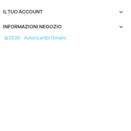
IL TUO ACCOUNT

INFORMAZIONI NEGOZIO
keyboard_arrow_down
© 2026 - Autoricambi Donato