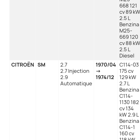
668 121
cv 89 k
2.5 L
Benzina
M25-
669 120
cv 88 k
2.5 L
Diesel
CITROËN
SM
2.7
1970/04
C114-03
2.7 Injection
→
175 cv
2.9
1974/12
129 kW
Automatique
2.7 L
Benzina
C114-
1130 182
cv 134
kW 2.9 L
Benzina
C114-1
160 cv
118 kW