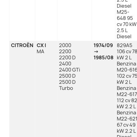
Diesel
M25-
648 95
cv 70 kW
2.5 L
Diesel
CITROËN
CX I
2000
1974/09
829A5
MA
2200
→
106 cv 7
2200 D
1985/08
kW 2 L
2400
Benzina
2400 GTi
M20-61
2500 D
102 cv 7
2500 D
kW 2 L
Turbo
Benzina
M22-617
112 cv 8
kW 2.2 L
Benzina
M22-62
67 cv 49
kW 2.2 L