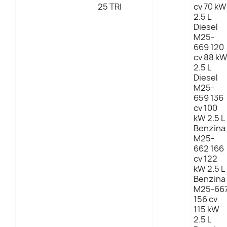
25 TRI
cv 70 kW
2.5 L
Diesel
M25-
669 120
cv 88 k
2.5 L
Diesel
M25-
659 136
cv 100
kW 2.5 L
Benzina
M25-
662 166
cv 122
kW 2.5 L
Benzina
M25-66
156 cv
115 kW
2.5 L