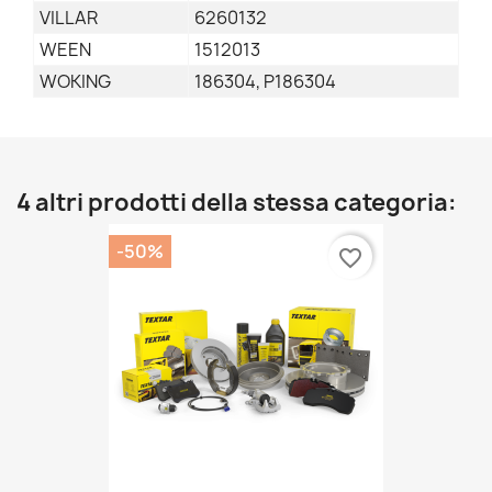
VILLAR
6260132
WEEN
1512013
WOKING
186304, P186304
4 altri prodotti della stessa categoria:
-50%
favorite_border