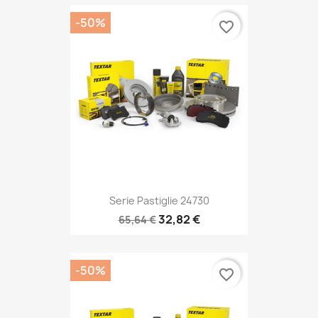
-50%
favorite_border
Serie Pastiglie 24730
32,82 €
65,64 €
-50%
favorite_border