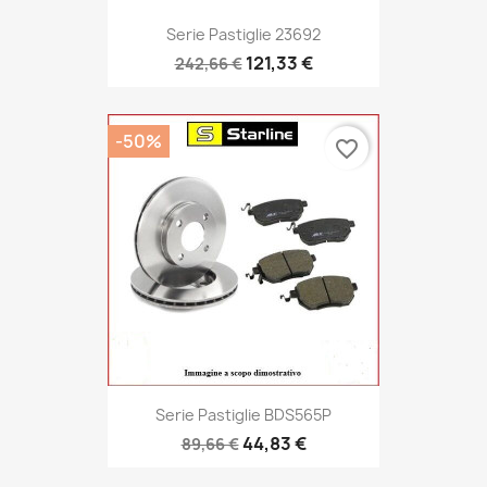
Serie Pastiglie 23692
121,33 €
242,66 €
-50%
favorite_border
Serie Pastiglie BDS565P
44,83 €
89,66 €