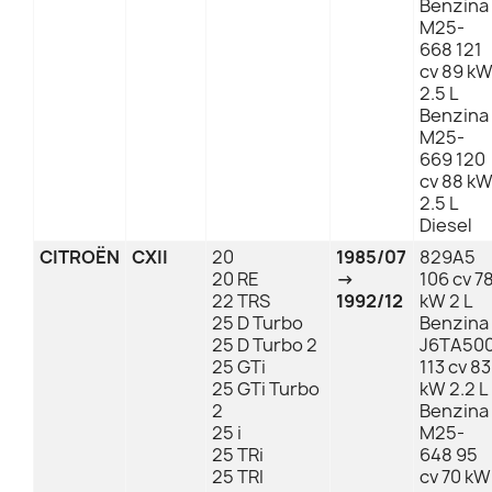
Benzina
M25-
668 121
cv 89 k
2.5 L
Benzina
M25-
669 120
cv 88 k
2.5 L
Diesel
CITROËN
CXII
20
1985/07
829A5
20 RE
→
106 cv 7
22 TRS
1992/12
kW 2 L
25 D Turbo
Benzina
25 D Turbo 2
J6TA50
25 GTi
113 cv 83
25 GTi Turbo
kW 2.2 L
2
Benzina
25 i
M25-
25 TRi
648 95
25 TRI
cv 70 kW