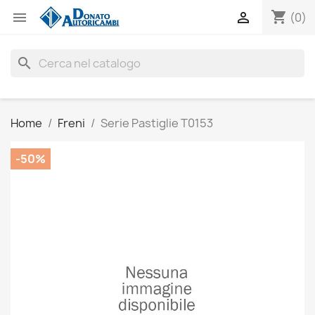
shopping_cart


(0)
search
Home
Freni
Serie Pastiglie T0153
-50%