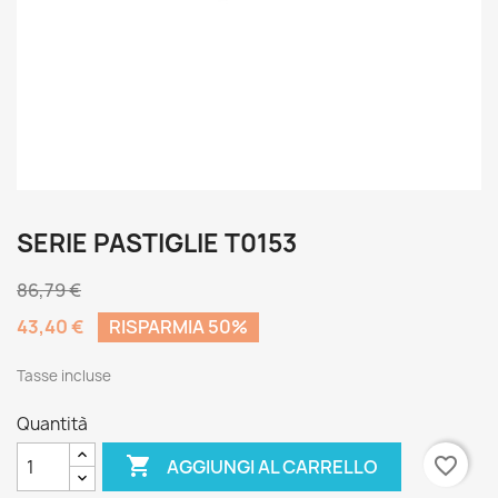
SERIE PASTIGLIE T0153
86,79 €
43,40 €
RISPARMIA 50%
Tasse incluse
Quantità

favorite_border
AGGIUNGI AL CARRELLO