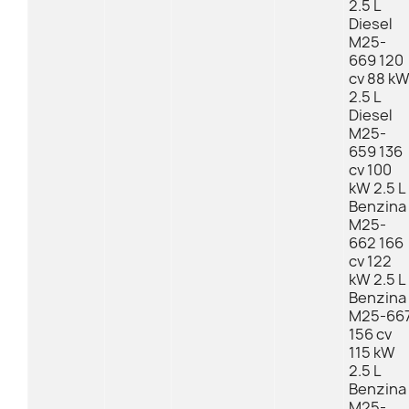
2.5 L
Diesel
M25-
669 120
cv 88 k
2.5 L
Diesel
M25-
659 136
cv 100
kW 2.5 L
Benzina
M25-
662 166
cv 122
kW 2.5 L
Benzina
M25-66
156 cv
115 kW
2.5 L
Benzina
M25-