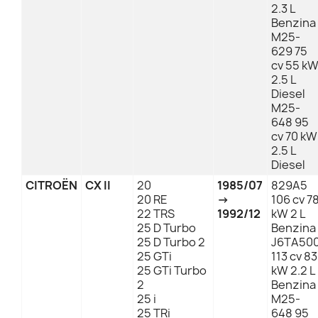
2.3 L
Benzina
M25-
629 75
cv 55 k
2.5 L
Diesel
M25-
648 95
cv 70 kW
2.5 L
Diesel
CITROËN
CX II
20
1985/07
829A5
20 RE
→
106 cv 7
22 TRS
1992/12
kW 2 L
25 D Turbo
Benzina
25 D Turbo 2
J6TA50
25 GTi
113 cv 83
25 GTi Turbo
kW 2.2 L
2
Benzina
25 i
M25-
25 TRi
648 95