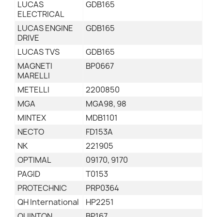
LUCAS
GDB165
ELECTRICAL
LUCAS ENGINE
GDB165
DRIVE
LUCAS TVS
GDB165
MAGNETI
BP0667
MARELLI
METELLI
2200850
MGA
MGA98, 98
MINTEX
MDB1101
NECTO
FD153A
NK
221905
OPTIMAL
09170, 9170
PAGID
T0153
PROTECHNIC
PRP0364
QH International
HP2251
QUINTON
BP167