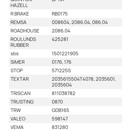
HAZELL
R BRAKE
RB0175
REMSA
008604, 2086.04, 086.04
ROADHOUSE
2086.04
ROULUNDS
425281
RUBBER
sbs
1501221905
SIMER
0176, 176
STOP
571225S
TEXTAR
2035615504T4078, 2035601,
2035604
TRISCAN
811038782
TRUSTING
0870
TRW
GDB165
VALEO
598147
VEMA
831280