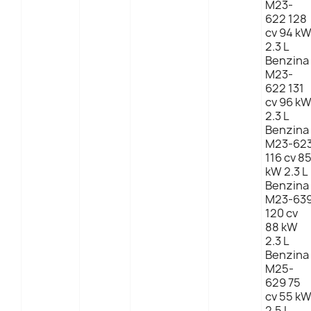
M23-
622 128
cv 94 k
2.3 L
Benzina
M23-
622 131
cv 96 k
2.3 L
Benzina
M23-62
116 cv 8
kW 2.3 L
Benzina
M23-63
120 cv
88 kW
2.3 L
Benzina
M25-
629 75
cv 55 k
2.5 L