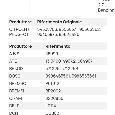
2.7 L
Benzina
Produttore
Riferimento Originale
CITROEN /
5453876S, 95558371, 95565562,
PEUGEOT
95453876, 95624480
Produttore
Riferimento
A.B.S.
36099
ATE
13.0460-4907.2, 604907
BENDIX
571225, 571225B
BOSCH
0986463561, 0986563561
BREMBO
P61012
BREMSI
BP2092
CIFAM
8220850
DELPHI
LP114
DON
CDB021