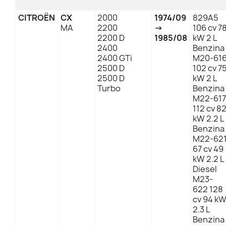
CITROËN
CX
2000
1974/09
829A5
MA
2200
→
106 cv 7
2200 D
1985/08
kW 2 L
2400
Benzina
2400 GTi
M20-61
2500 D
102 cv 7
2500 D
kW 2 L
Turbo
Benzina
M22-617
112 cv 8
kW 2.2 L
Benzina
M22-62
67 cv 49
kW 2.2 L
Diesel
M23-
622 128
cv 94 k
2.3 L
Benzina