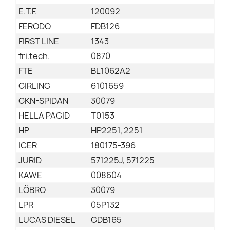
E.T.F.
120092
FERODO
FDB126
FIRST LINE
1343
fri.tech.
0870
FTE
BL1062A2
GIRLING
6101659
GKN-SPIDAN
30079
HELLA PAGID
T0153
HP
HP2251, 2251
ICER
180175-396
JURID
571225J, 571225
KAWE
008604
LÖBRO
30079
LPR
05P132
LUCAS DIESEL
GDB165