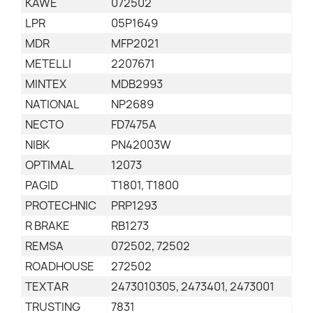
KAWE
072502
LPR
05P1649
MDR
MFP2021
METELLI
2207671
MINTEX
MDB2993
NATIONAL
NP2689
NECTO
FD7475A
NIBK
PN42003W
OPTIMAL
12073
PAGID
T1801, T1800
PROTECHNIC
PRP1293
R BRAKE
RB1273
REMSA
072502, 72502
ROADHOUSE
272502
TEXTAR
2473010305, 2473401, 2473001
TRUSTING
7831