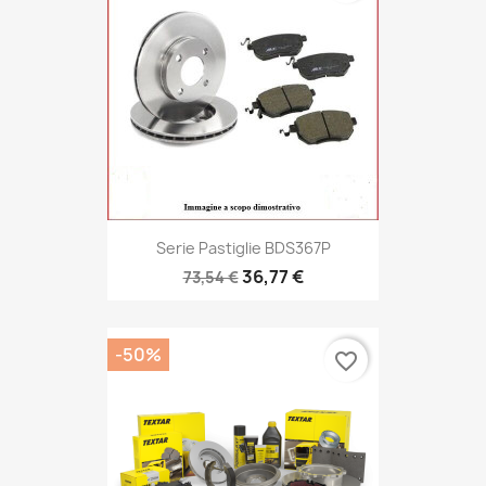
Serie Pastiglie BDS367P
36,77 €
73,54 €
-50%
favorite_border