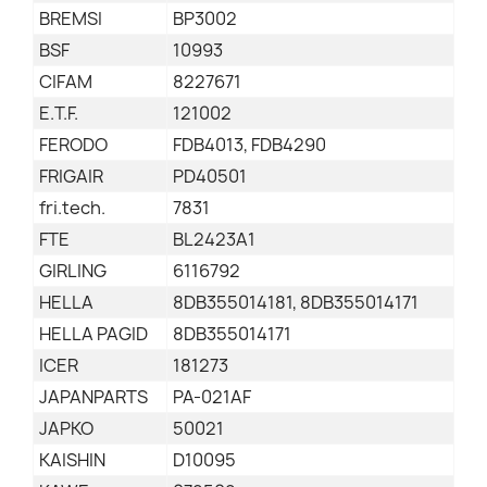
BREMSI
BP3002
BSF
10993
CIFAM
8227671
E.T.F.
121002
FERODO
FDB4013, FDB4290
FRIGAIR
PD40501
fri.tech.
7831
FTE
BL2423A1
GIRLING
6116792
HELLA
8DB355014181, 8DB355014171
HELLA PAGID
8DB355014171
ICER
181273
JAPANPARTS
PA-021AF
JAPKO
50021
KAISHIN
D10095