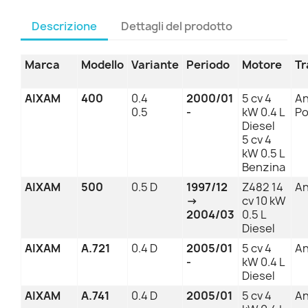
Descrizione
Dettagli del prodotto
Marca
Modello
Variante
Periodo
Motore
Tr
AIXAM
400
0.4
2000/01
5 cv 4
An
0.5
-
kW 0.4 L
Po
Diesel
5 cv 4
kW 0.5 L
Benzina
AIXAM
500
0.5 D
1997/12
Z482 14
An
→
cv 10 kW
2004/03
0.5 L
Diesel
AIXAM
A.721
0.4 D
2005/01
5 cv 4
An
-
kW 0.4 L
Diesel
AIXAM
A.741
0.4 D
2005/01
5 cv 4
An