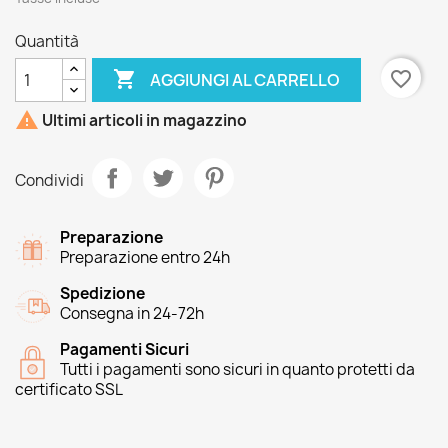
Quantità

favorite_border
AGGIUNGI AL CARRELLO

Ultimi articoli in magazzino
Condividi
Preparazione
Preparazione entro 24h
Spedizione
Consegna in 24-72h
Pagamenti Sicuri
Tutti i pagamenti sono sicuri in quanto protetti da
certificato SSL