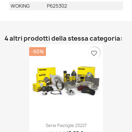
WOKING
P625302
4 altri prodotti della stessa categoria:
-50%
favorite_border
Serie Pastiglie 23227