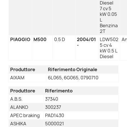
Diesel
7 cv 5
kW 0.05
L
Benzina
2T
PIAGGIO
M500
0.5 D
2004/01
LDW502
An
-
5 cv 4
kW 0.5 L
Diesel
Produttore
Riferimento Originale
AIXAM
6L065, 6G065, 0790710
Produttore
Riferimento
A.B.S.
37340
ALANKO
300237
APEC braking
PAD1430
ASHIKA
5000021