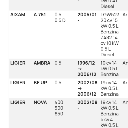
-
kW 0.4 L
Diesel
AIXAM
A.751
0.5
2005/01
LGW523
An
0.5 D
-
20 cv 15
kW 0.5 L
Benzina
Z482 14
cv 10 kW
0.5 L
Diesel
LIGIER
AMBRA
0.5
1996/12
19 cv 14
An
→
kW 0.5 L
2006/12
Benzina
LIGIER
BE UP
0.5
2002/08
19 cv 14
An
→
kW 0.5 L
2006/12
Benzina
LIGIER
NOVA
400
2002/08
19 cv 14
An
500
-
kW 0.5 L
650
Benzina
5 cv 4
kW 0.5 L