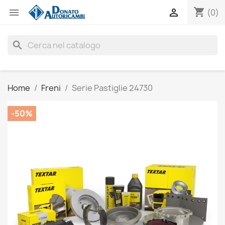
shopping_cart


(0)
search
Home
Freni
Serie Pastiglie 24730
-50%