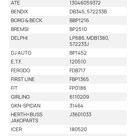
ATE
13046059372
BENDIX
DB345, 572233B
BORG & BECK
BBP1216
BREMSI
BP2510
DELPHI
LP686, MDB1380,
572233J
DJ AUTO
BP1452
E.T.F.
120510
FERODO
FDB717
FIRST LINE
FBP1365
FIT
FP0186
GIRLING
6110209
GKN-SPIDAN
31464
HERTH+BUSS
J3601033
JAKOPARTS
ICER
180520