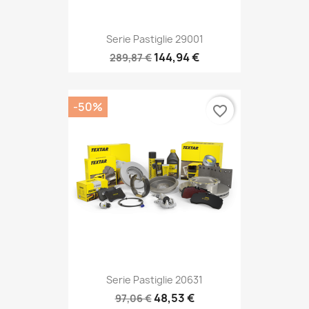
Serie Pastiglie 29001
144,94 €
289,87 €
-50%
favorite_border
Serie Pastiglie 20631
48,53 €
97,06 €