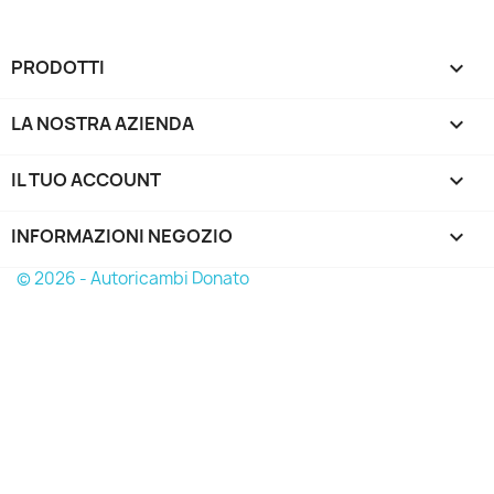
PRODOTTI

LA NOSTRA AZIENDA

IL TUO ACCOUNT

INFORMAZIONI NEGOZIO
keyboard_arrow_down
© 2026 - Autoricambi Donato