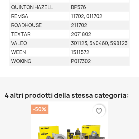
QUINTON HAZELL
BP576
REMSA
11702, 011702
ROADHOUSE
211702
TEXTAR
2071802
VALEO
301123, 540460, 598123
WEEN
1511572
WOKING
P017302
4 altri prodotti della stessa categoria:
-50%
favorite_border