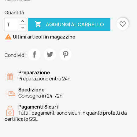
Quantità

favorite_border
AGGIUNGI AL CARRELLO

Ultimi articoli in magazzino
Condividi
Preparazione
Preparazione entro 24h
Spedizione
Consegna in 24-72h
Pagamenti Sicuri
Tutti i pagamenti sono sicuri in quanto protetti da
certificato SSL