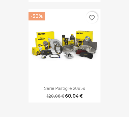
-50%
favorite_border
Serie Pastiglie 20959
60,04 €
120,08 €