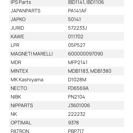
IPS Parts
IBD1141, IBD1106
JAPANPARTS
PA141AF
JAPKO
50141
JURID
572233J
KAWE
011702
LPR
05P527
MAGNETI MARELLI
600000097090
MDR
MFP2141
MINTEX
MDB1183, MDB1380
MK Kashiyama
D1028M
NECTO
FD6569A
NIBK
PN2104
NIPPARTS
J3601006
NK
222232
OPTIMAL
9378
PATRON
PBP717