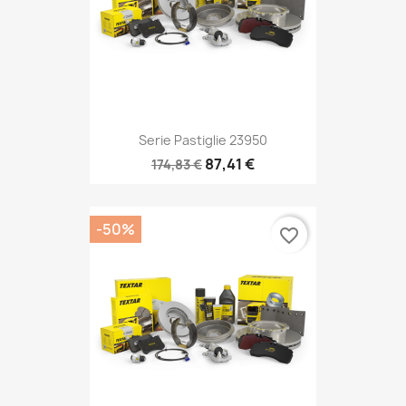
Serie Pastiglie 23950
87,41 €
174,83 €
-50%
favorite_border