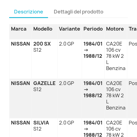
Descrizione
Dettagli del prodotto
Marca
Modello
Variante
Periodo
Motore
Tra
NISSAN
200 SX
2.0 GP
1984/01
CA20E
Pos
S12
→
106 cv
1988/12
78 kW 2
L
Benzina
NISSAN
GAZELLE
2.0 GP
1984/01
CA20E
Pos
S12
→
106 cv
1988/12
78 kW 2
L
Benzina
NISSAN
SILVIA
2.0 GP
1984/01
CA20E
Pos
S12
→
106 cv
1988/12
78 kW 2