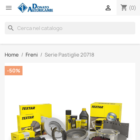
shopping_cart


(0)
search
Home
Freni
Serie Pastiglie 20718
-50%