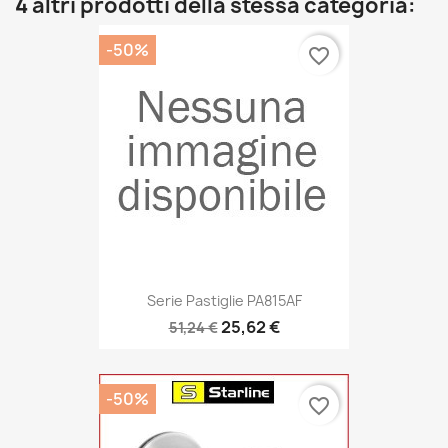
4 altri prodotti della stessa categoria:
-50%
favorite_border
Serie Pastiglie PA815AF
25,62 €
51,24 €
-50%
favorite_border