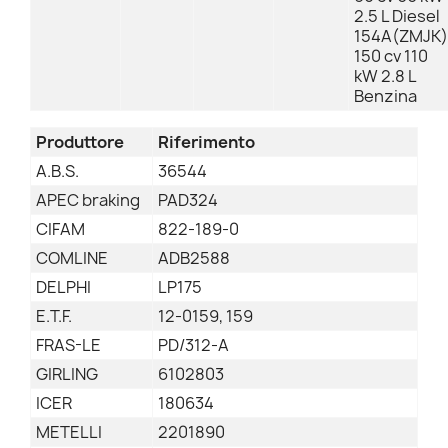
2.5 L Diesel
154A(ZMJK)
150 cv 110
kW 2.8 L
Benzina
Produttore
Riferimento
A.B.S.
36544
APEC braking
PAD324
CIFAM
822-189-0
COMLINE
ADB2588
DELPHI
LP175
E.T.F.
12-0159, 159
FRAS-LE
PD/312-A
GIRLING
6102803
ICER
180634
METELLI
2201890