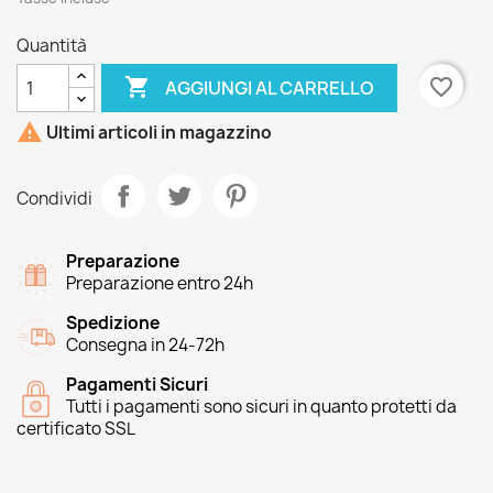
Quantità

favorite_border
AGGIUNGI AL CARRELLO

Ultimi articoli in magazzino
Condividi
Preparazione
Preparazione entro 24h
Spedizione
Consegna in 24-72h
Pagamenti Sicuri
Tutti i pagamenti sono sicuri in quanto protetti da
certificato SSL