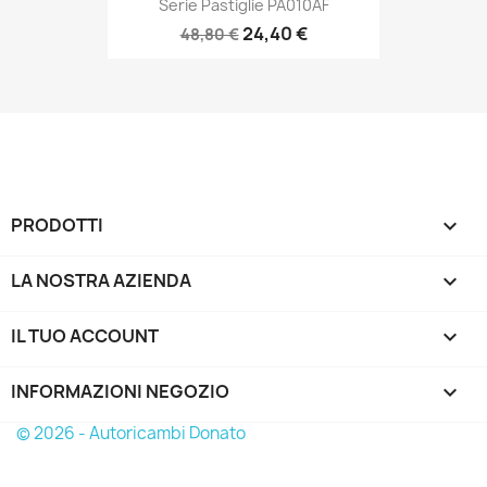
Serie Pastiglie PA010AF
24,40 €
48,80 €
PRODOTTI

LA NOSTRA AZIENDA

IL TUO ACCOUNT

INFORMAZIONI NEGOZIO
keyboard_arrow_down
© 2026 - Autoricambi Donato