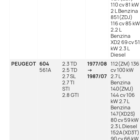
110 cv 81 kW
2 L Benzina
851(ZDJ)
116 cv 85 kW
2.2 L
Benzina
XD2 69 cv 51
kW 2.3 L
Diesel
PEUGEOT
604
2.3 TD
1977/08
112(ZM) 136
561A
2.5 TD
→
cv 100 kW
2.7 SL
1987/07
2.7 L
2.7 TI
Benzina
STI
140(ZMJ)
2.8 GTI
144 cv 106
kW 2.7 L
Benzina
147(XD2S)
80 cv 59 kW
2.3 L Diesel
152A(XD3T)
90 cv 66 kW