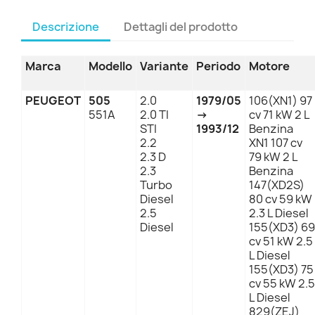
Descrizione
Dettagli del prodotto
Marca
Modello
Variante
Periodo
Motore
PEUGEOT
505
2.0
1979/05
106(XN1) 97
551A
2.0 TI
→
cv 71 kW 2 L
STI
1993/12
Benzina
2.2
XN1 107 cv
2.3 D
79 kW 2 L
2.3
Benzina
Turbo
147(XD2S)
Diesel
80 cv 59 kW
2.5
2.3 L Diesel
Diesel
155(XD3) 69
cv 51 kW 2.5
L Diesel
155(XD3) 75
cv 55 kW 2.5
L Diesel
829(ZEJ)