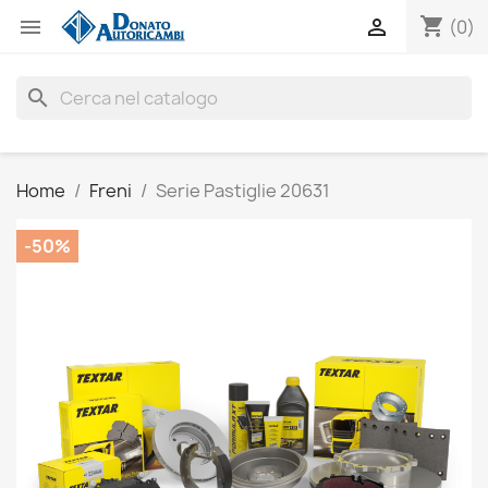
shopping_cart


(0)
search
Home
Freni
Serie Pastiglie 20631
-50%