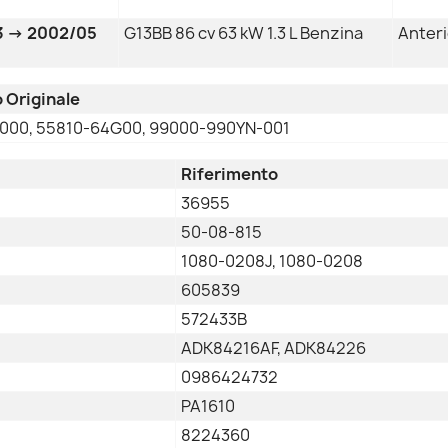
3 → 2002/05
G13BB 86 cv 63 kW 1.3 L Benzina
Anter
 Originale
000, 55810-64G00, 99000-990YN-001
Riferimento
36955
50-08-815
1080-0208J, 1080-0208
605839
572433B
ADK84216AF, ADK84226
0986424732
PA1610
8224360