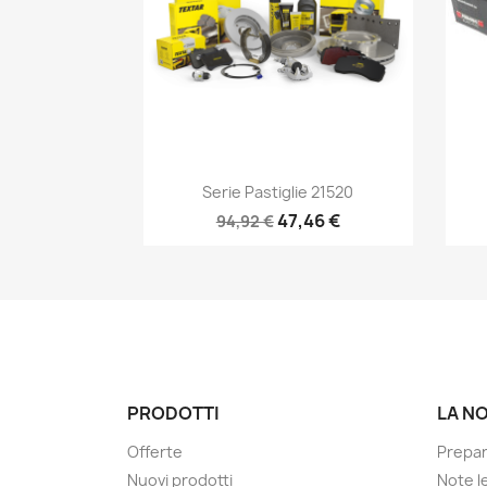
Anteprima

Serie Pastiglie 21520
47,46 €
94,92 €
PRODOTTI
LA N
Offerte
Prepa
Nuovi prodotti
Note le