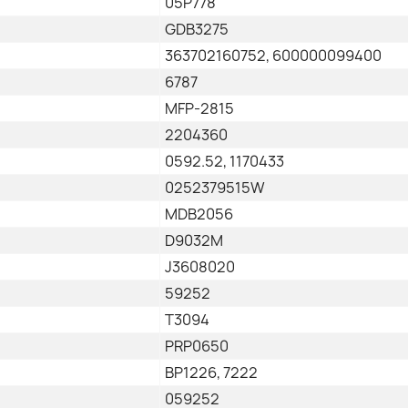
05P778
GDB3275
363702160752, 600000099400
6787
MFP-2815
2204360
0592.52, 1170433
0252379515W
MDB2056
D9032M
J3608020
59252
T3094
PRP0650
BP1226, 7222
059252