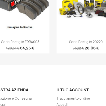
Anteprima
Anteprima


Serie Pastiglie FDB4003
Serie Pastiglie 20229
64,26 €
28,06 €
128,51 €
56,12 €
OSTRA AZIENDA
IL TUO ACCOUNT
razione e Consegna
Tracciamento ordine
gali
Accedi