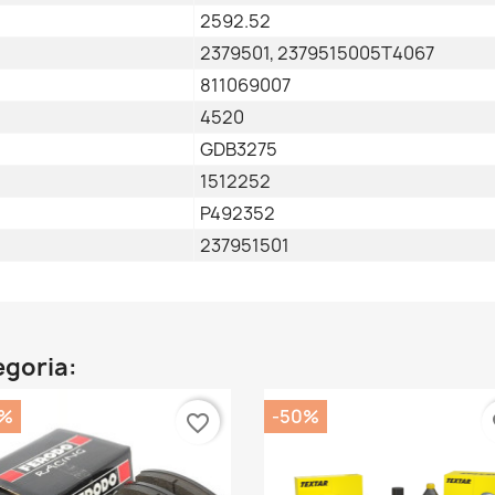
2592.52
2379501, 2379515005T4067
811069007
4520
GDB3275
1512252
P492352
237951501
egoria:
0%
-50%
favorite_border
fa