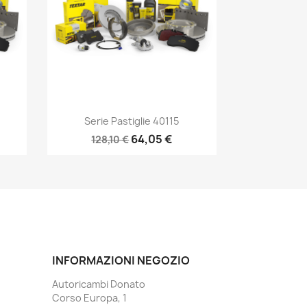
Anteprima

Serie Pastiglie 40115
64,05 €
128,10 €
INFORMAZIONI NEGOZIO
Autoricambi Donato
Corso Europa, 1