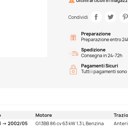

Ultimi articoli in magaz
Condividi
Preparazione
Preparazione entro 24
Spedizione
Consegna in 24-72h
Pagamenti Sicuri
Tutti i pagamenti sono 
o
Motore
Trazi
3 → 2002/05
G13BB 86 cv 63 kW 1.3 L Benzina
Anter