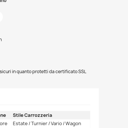
zino
h
sicuri in quanto protetti da certificato SSL
one
Stile Carrozzeria
iore
Estate / Turnier / Vario / Wagon