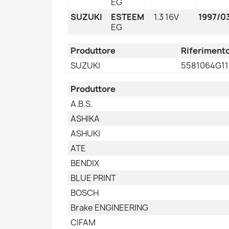
EG
SUZUKI
ESTEEM
1.3 16V
1997/0
EG
Produttore
Riferimento
SUZUKI
5581064G11
Produttore
A.B.S.
ASHIKA
ASHUKI
ATE
BENDIX
BLUE PRINT
BOSCH
Brake ENGINEERING
CIFAM