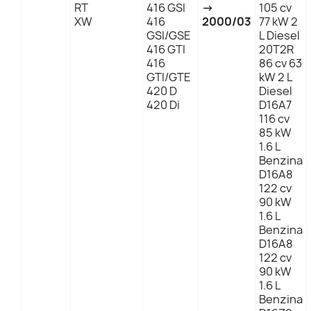
RT
416 GSI
→
105 cv
XW
416
2000/03
77 kW 2
GSI/GSE
L Diesel
416 GTI
20T2R
416
86 cv 63
GTI/GTE
kW 2 L
420 D
Diesel
420 Di
D16A7
116 cv
85 kW
1.6 L
Benzina
D16A8
122 cv
90 kW
1.6 L
Benzina
D16A8
122 cv
90 kW
1.6 L
Benzina