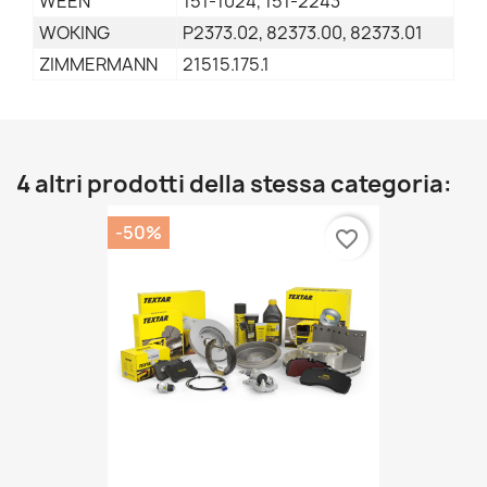
WEEN
151-1024, 151-2243
WOKING
P2373.02, 82373.00, 82373.01
ZIMMERMANN
21515.175.1
4 altri prodotti della stessa categoria:
-50%
favorite_border