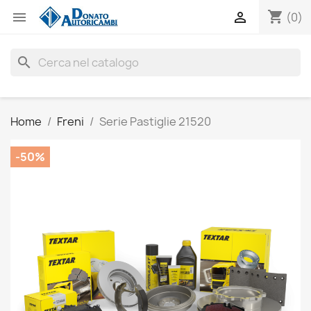
shopping_cart


(0)
search
Home
Freni
Serie Pastiglie 21520
-50%