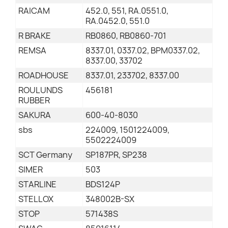
RAICAM
452.0, 551, RA.0551.0,
RA.0452.0, 551.0
R BRAKE
RB0860, RB0860-701
REMSA
8337.01, 0337.02, BPM0337.02,
8337.00, 33702
ROADHOUSE
8337.01, 233702, 8337.00
ROULUNDS
456181
RUBBER
SAKURA
600-40-8030
sbs
224009, 1501224009,
5502224009
SCT Germany
SP187PR, SP238
SIMER
503
STARLINE
BDS124P
STELLOX
348002B-SX
STOP
571438S