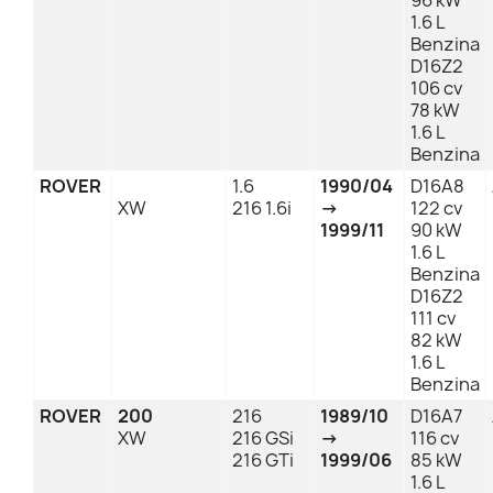
96 kW
1.6 L
Benzina
D16Z2
106 cv
78 kW
1.6 L
Benzina
ROVER
1.6
1990/04
D16A8
XW
216 1.6i
→
122 cv
1999/11
90 kW
1.6 L
Benzina
D16Z2
111 cv
82 kW
1.6 L
Benzina
ROVER
200
216
1989/10
D16A7
XW
216 GSi
→
116 cv
216 GTi
1999/06
85 kW
1.6 L