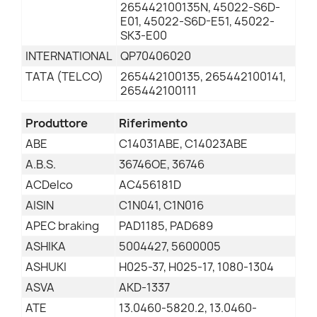
265442100135N, 45022-S6D-
E01, 45022-S6D-E51, 45022-
SK3-E00
INTERNATIONAL
QP70406020
TATA (TELCO)
265442100135, 265442100141,
265442100111
Produttore
Riferimento
ABE
C14031ABE, C14023ABE
A.B.S.
36746OE, 36746
ACDelco
AC456181D
AISIN
C1N041, C1N016
APEC braking
PAD1185, PAD689
ASHIKA
5004427, 5600005
ASHUKI
H025-37, H025-17, 1080-1304
ASVA
AKD-1337
ATE
13.0460-5820.2, 13.0460-