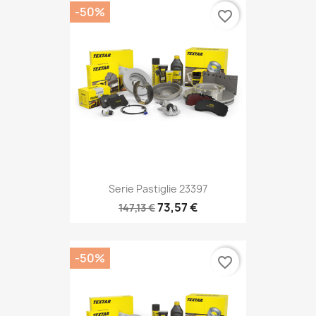
-50%
favorite_border
Serie Pastiglie 23397
73,57 €
147,13 €
-50%
favorite_border