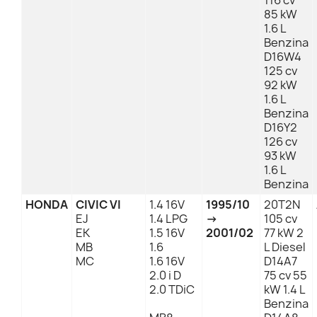
116 cv
85 kW
1.6 L
Benzina
D16W4
125 cv
92 kW
1.6 L
Benzina
D16Y2
126 cv
93 kW
1.6 L
Benzina
HONDA
CIVIC VI
1.4 16V
1995/10
20T2N
EJ
1.4 LPG
→
105 cv
EK
1.5 16V
2001/02
77 kW 2
MB
1.6
L Diesel
MC
1.6 16V
D14A7
2.0 i D
75 cv 55
2.0 TDiC
kW 1.4 L
Benzina