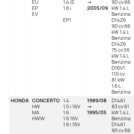
EU
1.4 iS
→
90 cv 66
EP
1.6 i
2005/09
kW 1.4 L
EV
Benzina
EP1
D14Z6
90 cv 66
kW 1.4 L
Benzina
D14Z6
75 cv 55
kW 1.4 L
Benzina
D16V1
110 cv
81 kW
1.6 L
Benzina
HONDA
CONCERTO
1.4
1989/08
D14A1
HW
1.5 i 16V
→
83 cv 61
MA
1.6
1995/05
kW 1.4 L
HWW
1.6 16V
Benzina
1.6 i 16V
D14A1
90 cv 66