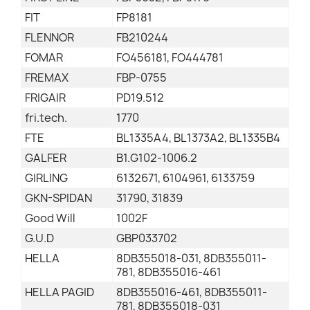
FIT
FP8181
FLENNOR
FB210244
FOMAR
FO456181, FO444781
FREMAX
FBP-0755
FRIGAIR
PD19.512
fri.tech.
1770
FTE
BL1335A4, BL1373A2, BL1335B4
GALFER
B1.G102-1006.2
GIRLING
6132671, 6104961, 6133759
GKN-SPIDAN
31790, 31839
Good Will
1002F
G.U.D
GBP033702
HELLA
8DB355018-031, 8DB355011-
781, 8DB355016-461
HELLA PAGID
8DB355016-461, 8DB355011-
781, 8DB355018-031