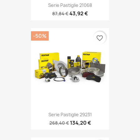
Serie Pastiglie 21068
43,92 €
87,84 €
-50%
favorite_border
Serie Pastiglie 29231
134,20 €
268,40 €