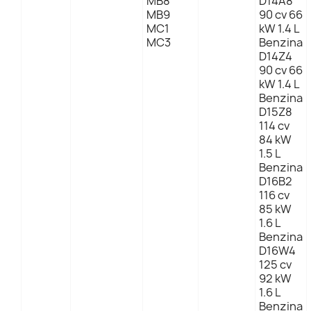
MB8
D14A8
MB9
90 cv 66
MC1
kW 1.4 L
MC3
Benzina
D14Z4
90 cv 66
kW 1.4 L
Benzina
D15Z8
114 cv
84 kW
1.5 L
Benzina
D16B2
116 cv
85 kW
1.6 L
Benzina
D16W4
125 cv
92 kW
1.6 L
Benzina