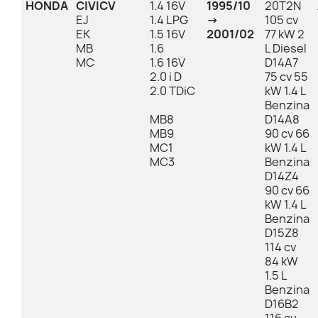
HONDA
CIVICV
1.4 16V
1995/10
20T2N
EJ
1.4 LPG
→
105 cv
EK
1.5 16V
2001/02
77 kW 2
MB
1.6
L Diesel
MC
1.6 16V
D14A7
2.0 i D
75 cv 55
2.0 TDiC
kW 1.4 L
Benzina
MB8
D14A8
MB9
90 cv 66
MC1
kW 1.4 L
MC3
Benzina
D14Z4
90 cv 66
kW 1.4 L
Benzina
D15Z8
114 cv
84 kW
1.5 L
Benzina
D16B2