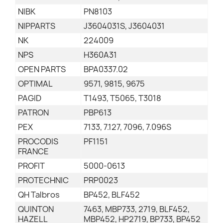
NIBK
PN8103
NIPPARTS
J3604031S, J3604031
NK
224009
NPS
H360A31
OPEN PARTS
BPA0337.02
OPTIMAL
9571, 9815, 9675
PAGID
T1493, T5065, T3018
PATRON
PBP613
PEX
7133, 7.127, 7096, 7.096S
PROCODIS
PF1151
FRANCE
PROFIT
5000-0613
PROTECHNIC
PRP0023
QH Talbros
BP452, BLF452
QUINTON
7463, MBP733, 2719, BLF452,
HAZELL
MBP452, HP2719, BP733, BP452