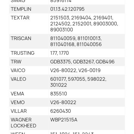
SWAG
85916114
TEMPLIN
01.13.42.120795
TEXTAR
2151503, 2169404, 2169401,
2124502, 2152001, 89003000,
89003100
TRISCAN
811040059, 811010013,
811040168, 811040056
TRUSTING
177, 1770
TRW
GDB3375, GDB3267, GDB496
VAICO
V26-80022, V26-0019
VALEO
601077, 597055, 598022,
301022
VEMA
835510
VEMO
V26-80022
VILLAR
6260430
WAGNER
WBP21515A
LOCKHEED