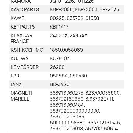
KAMOKA
JQ1011226, 1011226
KAVO PARTS
KBP-2006, KBP-2003, BP-2025
KAWE
80925, 033702, 81538
KEY PARTS
KBP1417
KLAXCAR
24523z, 24854z
FRANCE
KSH-KOSHIMO
1850.0058069
KUJIWA
KUF8103
LEMFÖRDER
26200
LPR
05P564, 05P430
LYNX
BD-3426
MAGNETI
363916060275, 323700035800,
MARELLI
363702160859, 3.63702E+11,
363916060484,
36370200000000000,
363700205065,
600000098580, 363702161346,
363700203018, 363702160614