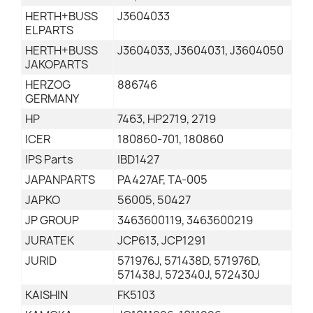
HERTH+BUSS
J3604033
ELPARTS
HERTH+BUSS
J3604033, J3604031, J3604050
JAKOPARTS
HERZOG
886746
GERMANY
HP
7463, HP2719, 2719
ICER
180860-701, 180860
IPS Parts
IBD1427
JAPANPARTS
PA427AF, TA-005
JAPKO
56005, 50427
JP GROUP
3463600119, 3463600219
JURATEK
JCP613, JCP1291
JURID
571976J, 571438D, 571976D,
571438J, 572340J, 572430J
KAISHIN
FK5103