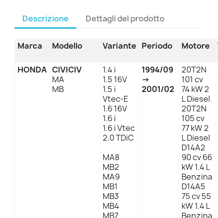
Descrizione
Dettagli del prodotto
Marca
Modello
Variante
Periodo
Motore
HONDA
CIVICIV
1.4 i
1994/09
20T2N
MA
1.5 16V
→
101 cv
MB
1.5 i
2001/02
74 kW 2
Vtec-E
L Diesel
1.6 16V
20T2N
1.6 i
105 cv
1.6 i Vtec
77 kW 2
2.0 TDiC
L Diesel
D14A2
MA8
90 cv 66
MB2
kW 1.4 L
MA9
Benzina
MB1
D14A5
MB3
75 cv 55
MB4
kW 1.4 L
MB7
Benzina