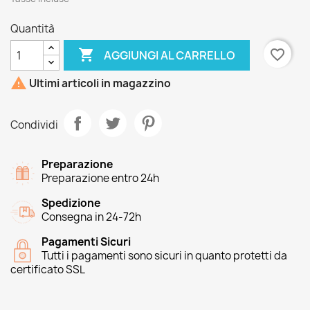
Quantità

favorite_border
AGGIUNGI AL CARRELLO

Ultimi articoli in magazzino
Condividi
Preparazione
Preparazione entro 24h
Spedizione
Consegna in 24-72h
Pagamenti Sicuri
Tutti i pagamenti sono sicuri in quanto protetti da
certificato SSL