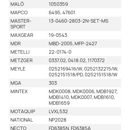
MALÒ
1050359
MAPCO
6495, 47601
MASTER-
13-0460-2803-2N-SET-MS
SPORT
MAXGEAR
19-0543
MDR
MBD-2005, MFP-2427
METELLI
22-0174-0
METZGER
0337.02, 0418.02, 1170372
MEYLE
0252169416/W, 0252132215/W,
0252151518/PD, 0252151518/W
MGA
303
MINTEX
MDK0008, MDK0006, MDB1927,
MDB1410, MDK0007, MDB1610,
MDB1659
MOTAQUIP
LVXL532
NATIONAL
NP2028
NECTO
FD6385N, FD6385A