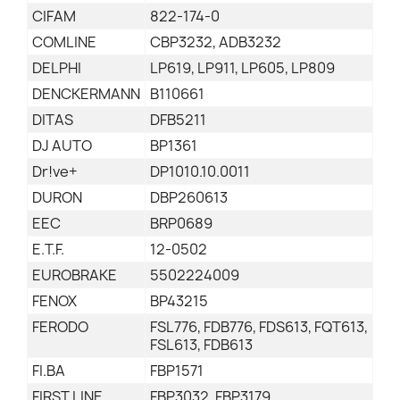
CIFAM
822-174-0
COMLINE
CBP3232, ADB3232
DELPHI
LP619, LP911, LP605, LP809
DENCKERMANN
B110661
DITAS
DFB5211
DJ AUTO
BP1361
Dr!ve+
DP1010.10.0011
DURON
DBP260613
EEC
BRP0689
E.T.F.
12-0502
EUROBRAKE
5502224009
FENOX
BP43215
FERODO
FSL776, FDB776, FDS613, FQT613,
FSL613, FDB613
FI.BA
FBP1571
FIRST LINE
FBP3032, FBP3179