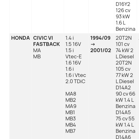
D16Y2
126 cv
93 kW
1.6 L
Benzina
HONDA
CIVIC VI
1.4 i
1994/09
20T2N
FASTBACK
1.5 16V
→
101 cv
MA
1.5 i
2001/02
74 kW 2
MB
Vtec-E
L Diesel
1.6 16V
20T2N
1.6 i
105 cv
1.6 i Vtec
77 kW 2
2.0 TDiC
L Diesel
D14A2
MA8
90 cv 66
MB2
kW 1.4 L
MA9
Benzina
MB1
D14A5
MB3
75 cv 55
MB4
kW 1.4 L
MB7
Benzina
D14A6