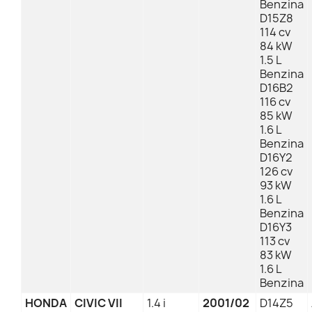
Benzina
D15Z8
114 cv
84 kW
1.5 L
Benzina
D16B2
116 cv
85 kW
1.6 L
Benzina
D16Y2
126 cv
93 kW
1.6 L
Benzina
D16Y3
113 cv
83 kW
1.6 L
Benzina
HONDA
CIVIC VII
1.4 i
2001/02
D14Z5