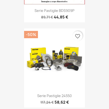
Serie Pastiglie BDS909P
44,85 €
89,71 €
-50%
favorite_border
Serie Pastiglie 24550
58,62 €
117,24 €