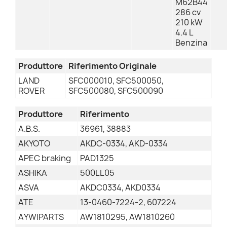
M62B44
286 cv
210 kW
4.4 L
Benzina
Produttore
Riferimento Originale
LAND
SFC000010, SFC500050,
ROVER
SFC500080, SFC500090
Produttore
Riferimento
A.B.S.
36961, 38883
AKYOTO
AKDC-0334, AKD-0334
APEC braking
PAD1325
ASHIKA
500LL05
ASVA
AKDC0334, AKD0334
ATE
13-0460-7224-2, 607224
AYWIPARTS
AW1810295, AW1810260