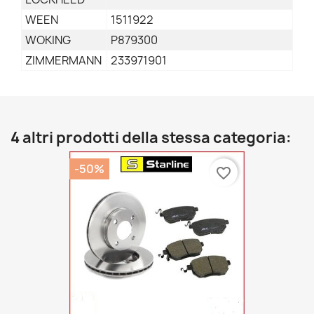
WEEN
1511922
WOKING
P879300
ZIMMERMANN
233971901
4 altri prodotti della stessa categoria:
-50%
favorite_border