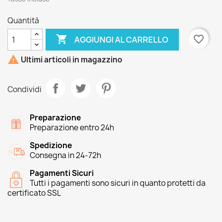
Quantità

favorite_border
AGGIUNGI AL CARRELLO

Ultimi articoli in magazzino
Condividi
Preparazione
Preparazione entro 24h
Spedizione
Consegna in 24-72h
Pagamenti Sicuri
Tutti i pagamenti sono sicuri in quanto protetti da
certificato SSL