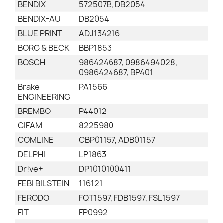
BENDIX
572507B, DB2054
BENDIX-AU
DB2054
BLUE PRINT
ADJ134216
BORG & BECK
BBP1853
BOSCH
986424687, 0986494028,
0986424687, BP401
Brake
PA1566
ENGINEERING
BREMBO
P44012
CIFAM
8225980
COMLINE
CBP01157, ADB01157
DELPHI
LP1863
Dr!ve+
DP1010100411
FEBI BILSTEIN
116121
FERODO
FQT1597, FDB1597, FSL1597
FIT
FP0992