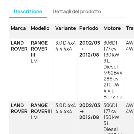
Descrizione
Dettagli del prodotto
Marca
Modello
Variante
Periodo
Motore
Tra
LAND
RANGE
3.0 D 4x4
2002/03
306D1
AW
ROVER
ROVER
4.4 4x4
→
177 cv
4W
III
2012/08
130 kW
LM
3 L
Diesel
M62B44
286 cv
210 kW
4.4 L
Benzina
LAND
RANGE
3.0 D 4x4
2002/03
306D1
AW
ROVER
ROVERIII
4.4 4x4
→
177 cv
4W
LM
2012/08
130 kW
3 L
Diesel