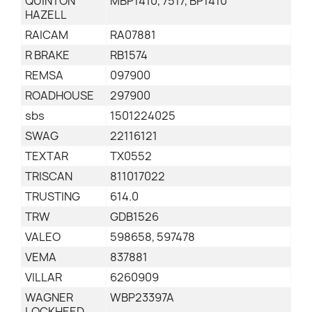
QUINTON
MBP1410, 7517, BP1410
HAZELL
RAICAM
RA07881
R BRAKE
RB1574
REMSA
097900
ROADHOUSE
297900
sbs
1501224025
SWAG
22116121
TEXTAR
TX0552
TRISCAN
811017022
TRUSTING
614.0
TRW
GDB1526
VALEO
598658, 597478
VEMA
837881
VILLAR
6260909
WAGNER
WBP23397A
LOCKHEED