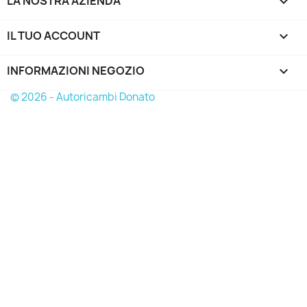
LA NOSTRA AZIENDA

IL TUO ACCOUNT

INFORMAZIONI NEGOZIO
keyboard_arrow_down
© 2026 - Autoricambi Donato