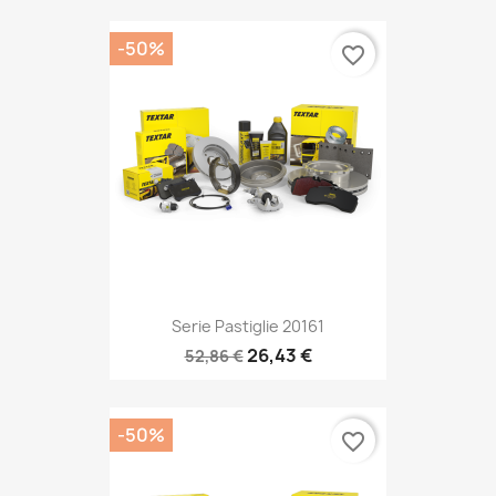
-50%
favorite_border
Serie Pastiglie 20161
26,43 €
52,86 €
-50%
favorite_border