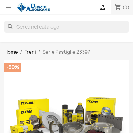
shopping_cart


(0)
search
Home
Freni
Serie Pastiglie 23397
-50%