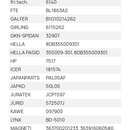
fri.tech.
6140
FTE
BL1863A2
GALFER
B1G10214262
GIRLING
6115262
GKN-SPIDAN
32907
HELLA
8DB355009301
HELLA PAGID
355009-301, 8DB355009301
HP
7517
ICER
181574
JAPANPARTS
PAL05AF
JAPKO
50L05
JURATEK
JCP1597
JURID
572507J
KAWE
097900
LYNX
BD-5010
MAGNETI
363700201233, 363916060580,