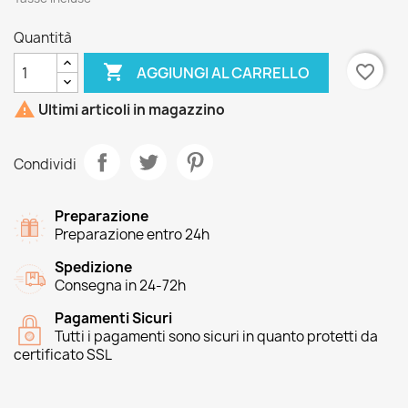
Quantità

favorite_border
AGGIUNGI AL CARRELLO

Ultimi articoli in magazzino
Condividi
Preparazione
Preparazione entro 24h
Spedizione
Consegna in 24-72h
Pagamenti Sicuri
Tutti i pagamenti sono sicuri in quanto protetti da
certificato SSL