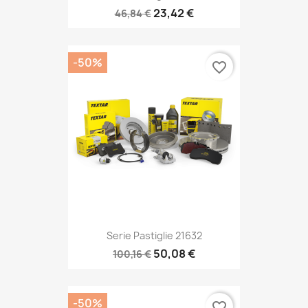
23,42 €
46,84 €
-50%
favorite_border
Serie Pastiglie 21632
50,08 €
100,16 €
-50%
favorite_border