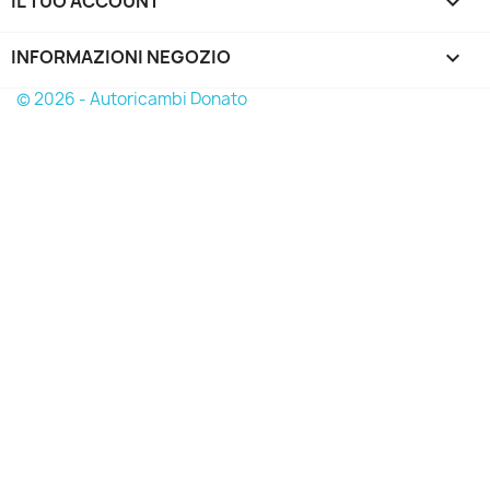
IL TUO ACCOUNT

INFORMAZIONI NEGOZIO
keyboard_arrow_down
© 2026 - Autoricambi Donato