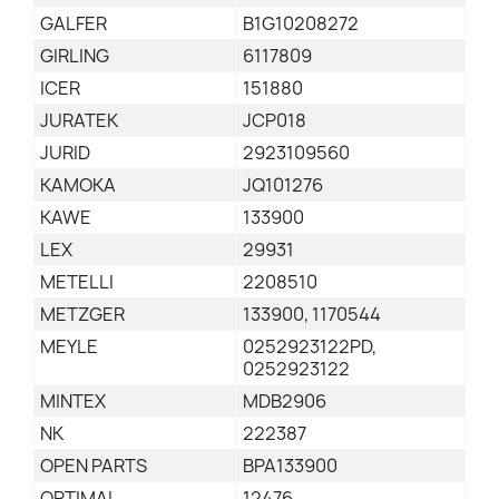
GALFER
B1G10208272
GIRLING
6117809
ICER
151880
JURATEK
JCP018
JURID
2923109560
KAMOKA
JQ101276
KAWE
133900
LEX
29931
METELLI
2208510
METZGER
133900, 1170544
MEYLE
0252923122PD,
0252923122
MINTEX
MDB2906
NK
222387
OPEN PARTS
BPA133900
OPTIMAL
12476