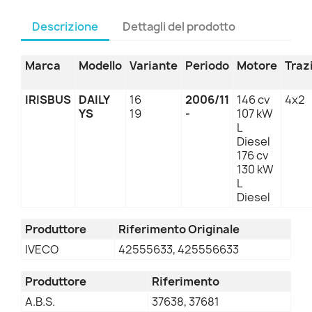
Descrizione
Dettagli del prodotto
Marca
Modello
Variante
Periodo
Motore
Traz
IRISBUS
DAILY
16
2006/11
146 cv
4x2
YS
19
-
107 kW
L
Diesel
176 cv
130 kW
L
Diesel
Produttore
Riferimento Originale
IVECO
42555633, 425556633
Produttore
Riferimento
A.B.S.
37638, 37681