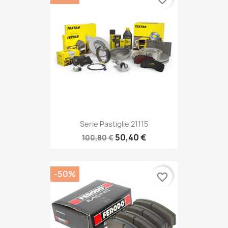
Serie Pastiglie 21115
50,40 €
100,80 €
-50%
favorite_border