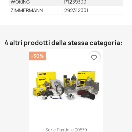
WOKING
P1239300
ZIMMERMANN
292312301
4 altri prodotti della stessa categoria:
-50%
favorite_border
Serie Pastiglie 20579