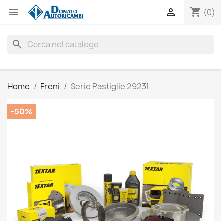
shopping_cart


(0)
search
Home
Freni
Serie Pastiglie 29231
-50%