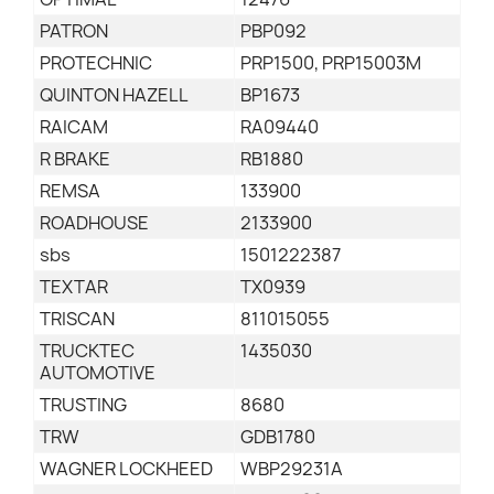
PATRON
PBP092
PROTECHNIC
PRP1500, PRP15003M
QUINTON HAZELL
BP1673
RAICAM
RA09440
R BRAKE
RB1880
REMSA
133900
ROADHOUSE
2133900
sbs
1501222387
TEXTAR
TX0939
TRISCAN
811015055
TRUCKTEC
1435030
AUTOMOTIVE
TRUSTING
8680
TRW
GDB1780
WAGNER LOCKHEED
WBP29231A