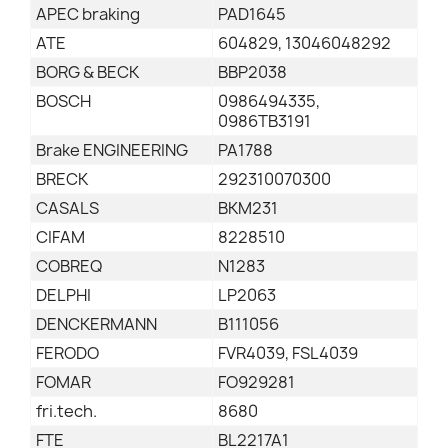
APEC braking
PAD1645
ATE
604829, 13046048292
BORG & BECK
BBP2038
BOSCH
0986494335,
0986TB3191
Brake ENGINEERING
PA1788
BRECK
292310070300
CASALS
BKM231
CIFAM
8228510
COBREQ
N1283
DELPHI
LP2063
DENCKERMANN
B111056
FERODO
FVR4039, FSL4039
FOMAR
FO929281
fri.tech.
8680
FTE
BL2217A1