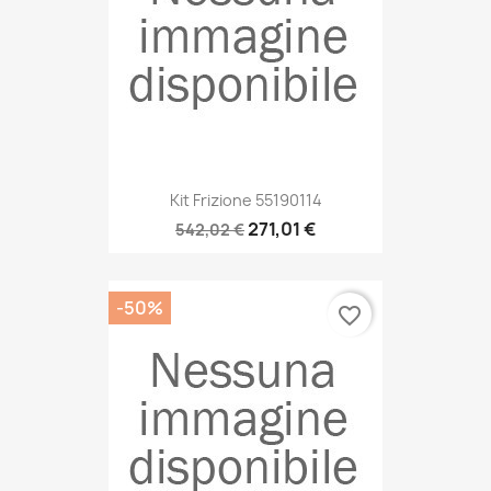
Kit Frizione 55190114
271,01 €
542,02 €
-50%
favorite_border