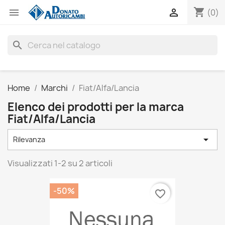
shopping_cart


(0)
search
Home
Marchi
Fiat/Alfa/Lancia
Elenco dei prodotti per la marca
Fiat/Alfa/Lancia

Rilevanza
Visualizzati 1-2 su 2 articoli
-50%
favorite_border