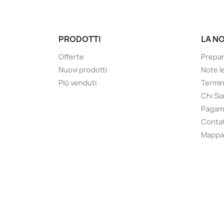
PRODOTTI
LA N
Offerte
Prepa
Nuovi prodotti
Note le
Più venduti
Termin
Chi Si
Pagam
Contat
Mappa 