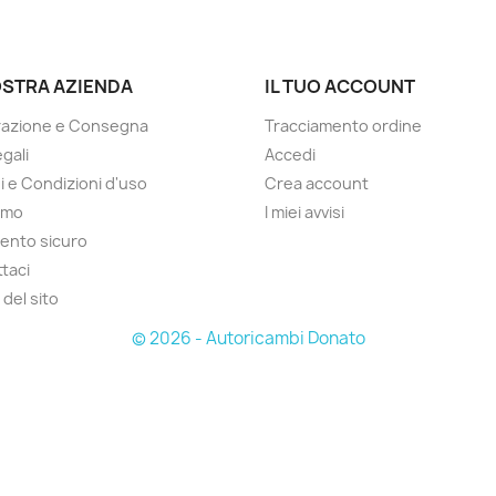
OSTRA AZIENDA
IL TUO ACCOUNT
razione e Consegna
Tracciamento ordine
gali
Accedi
i e Condizioni d'uso
Crea account
amo
I miei avvisi
ento sicuro
taci
del sito
© 2026 - Autoricambi Donato