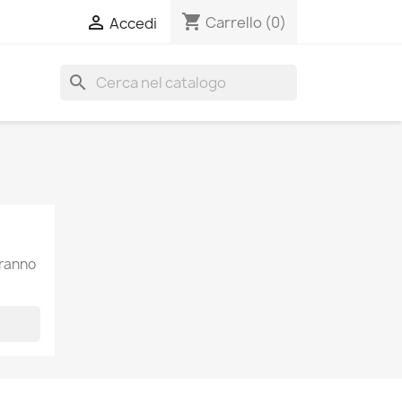
shopping_cart

Carrello
(0)
Accedi
search
aranno