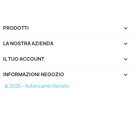
PRODOTTI

LA NOSTRA AZIENDA

IL TUO ACCOUNT

INFORMAZIONI NEGOZIO
keyboard_arrow_down
© 2026 - Autoricambi Donato