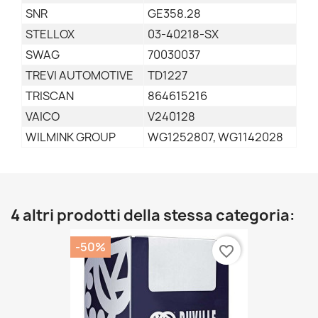
SNR
GE358.28
STELLOX
03-40218-SX
SWAG
70030037
TREVI AUTOMOTIVE
TD1227
TRISCAN
864615216
VAICO
V240128
WILMINK GROUP
WG1252807, WG1142028
4 altri prodotti della stessa categoria:
-50%
favorite_border