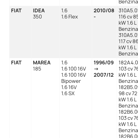
Benzina
FIAT
IDEA
1.6
2010/08
310A5.0
350
1.6 Flex
-
116 cv 8
kW 1.6 L
Benzina
310A5.0
117 cv 8
kW 1.6 L
Benzina
FIAT
MAREA
1.6
1996/09
182A4.
185
1.6 100 16V
→
103 cv 7
1.6 100 16V
2007/12
kW 1.6 L
Bipower
Benzina
1.6 16V
182B5.0
1.6 SX
98 cv 72
kW 1.6 L
Benzina
182B6.0
103 cv 7
kW 1.6 L
Benzina
182B6.0