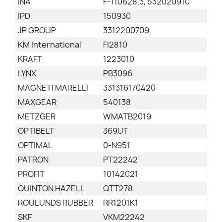
INA
F-110628.3, 532020910
IPD
150930
JP GROUP
3312200709
KM International
FI2810
KRAFT
1223010
LYNX
PB3096
MAGNETI MARELLI
331316170420
MAXGEAR
540138
METZGER
WMATB2019
OPTIBELT
369UT
OPTIMAL
0-N951
PATRON
PT22242
PROFIT
10142021
QUINTON HAZELL
QTT278
ROULUNDS RUBBER
RR1201K1
SKF
VKM22242