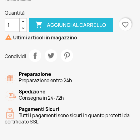
Quantità

favorite_border
AGGIUNGI AL CARRELLO

Ultimi articoli in magazzino
Condividi
Preparazione
Preparazione entro 24h
Spedizione
Consegna in 24-72h
Pagamenti Sicuri
Tutti i pagamenti sono sicuri in quanto protetti da
certificato SSL