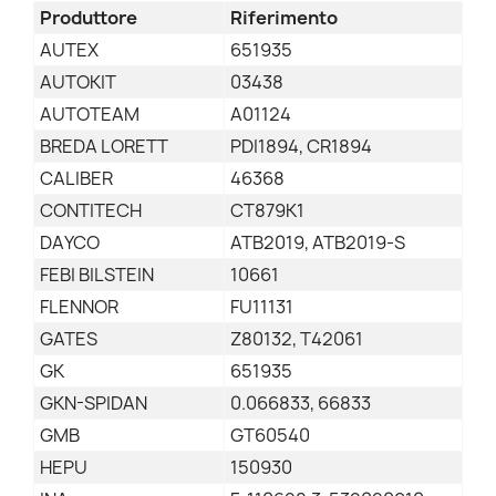
Produttore
Riferimento
AUTEX
651935
AUTOKIT
03438
AUTOTEAM
A01124
BREDA LORETT
PDI1894, CR1894
CALIBER
46368
CONTITECH
CT879K1
DAYCO
ATB2019, ATB2019-S
FEBI BILSTEIN
10661
FLENNOR
FU11131
GATES
Z80132, T42061
GK
651935
GKN-SPIDAN
0.066833, 66833
GMB
GT60540
HEPU
150930