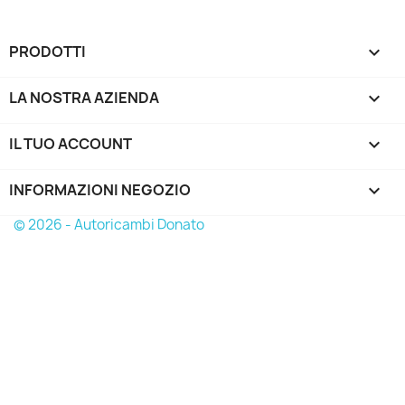
PRODOTTI

LA NOSTRA AZIENDA

IL TUO ACCOUNT

INFORMAZIONI NEGOZIO
keyboard_arrow_down
© 2026 - Autoricambi Donato