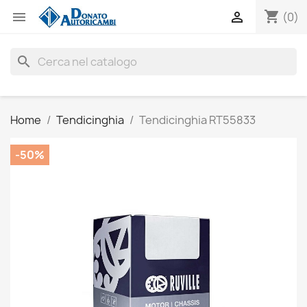
shopping_cart


(0)
search
Home
Tendicinghia
Tendicinghia RT55833
-50%