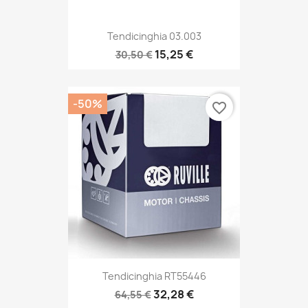
Tendicinghia 03.003
15,25 €
30,50 €
-50%
favorite_border
Tendicinghia RT55446
32,28 €
64,55 €