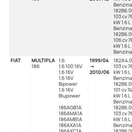
Benzina
182B6.0
103 cv 7
kW 1.6 L
Benzina
182B6.0
106 cv 7
kW 1.6 L
Benzina
FIAT
MULTIPLA
1.6
1999/04
182A4.
186
1.6 100 16V
→
103 cv 7
1.6 16V
2010/06
kW 1.6 L
1.6 16V
Benzina
Bipower
182B6.0
1.6 16V
101 cv 7
Blupower
kW 1.6 L
Benzina
186AGB1A
182B6.0
186AMA1A
103 cv 7
186AMB1A
kW 1.6 L
186AXA1A
Benzina
186AXC1A
182B6.0