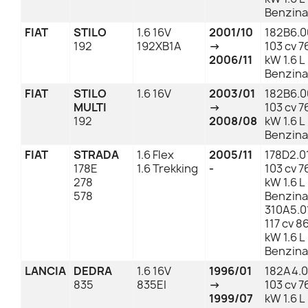
Benzina
FIAT
STILO
1.6 16V
2001/10
182B6.0
192
192XB1A
→
103 cv 7
2006/11
kW 1.6 L
Benzina
FIAT
STILO
1.6 16V
2003/01
182B6.0
MULTI
→
103 cv 7
192
2008/08
kW 1.6 L
Benzina
FIAT
STRADA
1.6 Flex
2005/11
178D2.0
178E
1.6 Trekking
-
103 cv 7
278
kW 1.6 L
578
Benzina
310A5.0
117 cv 8
kW 1.6 L
Benzina
LANCIA
DEDRA
1.6 16V
1996/01
182A4.
835
835EI
→
103 cv 7
1999/07
kW 1.6 L