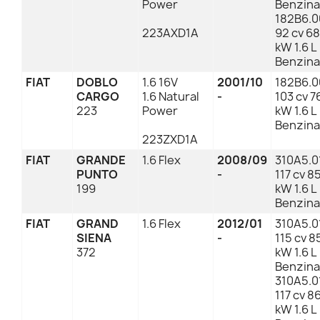
Power
Benzina
182B6.0
223AXD1A
92 cv 68
kW 1.6 L
Benzina
FIAT
DOBLO
1.6 16V
2001/10
182B6.0
CARGO
1.6 Natural
-
103 cv 7
223
Power
kW 1.6 L
Benzina
223ZXD1A
FIAT
GRANDE
1.6 Flex
2008/09
310A5.0
PUNTO
-
117 cv 8
199
kW 1.6 L
Benzina
FIAT
GRAND
1.6 Flex
2012/01
310A5.0
SIENA
-
115 cv 8
372
kW 1.6 L
Benzina
310A5.0
117 cv 8
kW 1.6 L