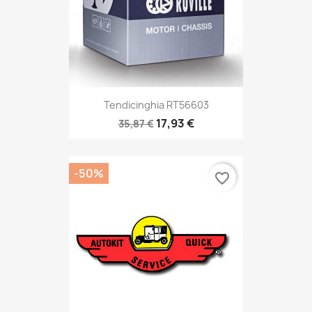
Tendicinghia RT56603
17,93 €
35,87 €
-50%
favorite_border