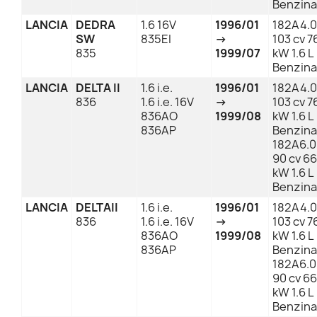
Benzina
LANCIA
DEDRA
1.6 16V
1996/01
182A4.
SW
835EI
→
103 cv 7
835
1999/07
kW 1.6 L
Benzina
LANCIA
DELTA II
1.6 i.e.
1996/01
182A4.
836
1.6 i.e. 16V
→
103 cv 7
836AO
1999/08
kW 1.6 L
836AP
Benzina
182A6.
90 cv 66
kW 1.6 L
Benzina
LANCIA
DELTAII
1.6 i.e.
1996/01
182A4.
836
1.6 i.e. 16V
→
103 cv 7
836AO
1999/08
kW 1.6 L
836AP
Benzina
182A6.
90 cv 66
kW 1.6 L
Benzina