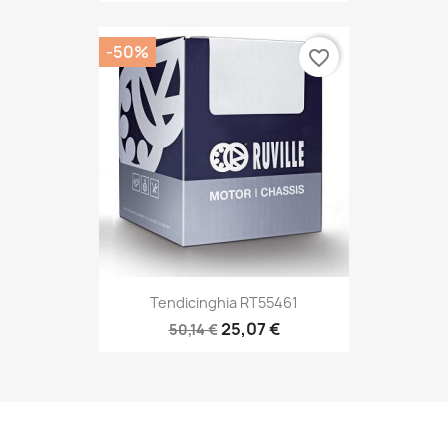
-50%
favorite_border
Tendicinghia RT55461
25,07 €
50,14 €