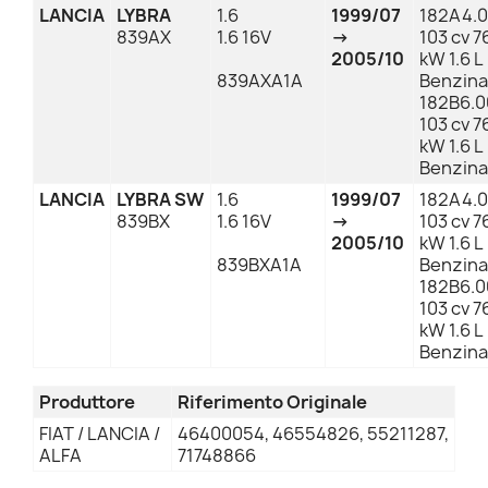
LANCIA
LYBRA
1.6
1999/07
182A4.
839AX
1.6 16V
→
103 cv 7
2005/10
kW 1.6 L
839AXA1A
Benzina
182B6.0
103 cv 7
kW 1.6 L
Benzina
LANCIA
LYBRA SW
1.6
1999/07
182A4.
839BX
1.6 16V
→
103 cv 7
2005/10
kW 1.6 L
839BXA1A
Benzina
182B6.0
103 cv 7
kW 1.6 L
Benzina
Produttore
Riferimento Originale
FIAT / LANCIA /
46400054, 46554826, 55211287,
ALFA
71748866