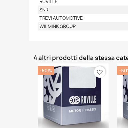
RUVILLE
SNR
TREVI AUTOMOTIVE
WILMINK GROUP
4 altri prodotti della stessa cat
-50%
-5
favorite_border