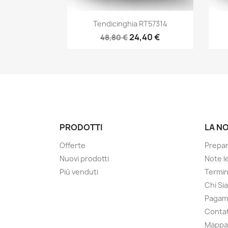
Anteprima

Tendicinghia RT57314
24,40 €
48,80 €
PRODOTTI
LA N
Offerte
Prepa
Nuovi prodotti
Note le
Più venduti
Termin
Chi Si
Pagam
Contat
Mappa 