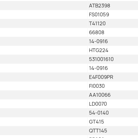
ATB2398
FS01059
T41120
66808
14-0916
HTG224
531001610
14-0916
E4F009PR
FI0030
AA10066
LD0070
54-0140
GT415
QTT145