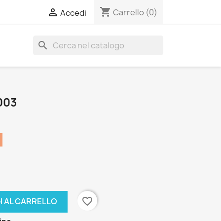
shopping_cart

Carrello
(0)
Accedi
search
003
favorite_border
I AL CARRELLO