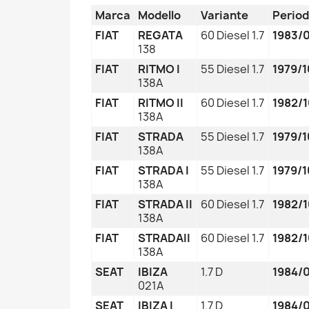
Marca
Modello
Variante
Perio
FIAT
REGATA
60 Diesel 1.7
1983/0
138
FIAT
RITMO I
55 Diesel 1.7
1979/1
138A
FIAT
RITMO II
60 Diesel 1.7
1982/1
138A
FIAT
STRADA
55 Diesel 1.7
1979/1
138A
FIAT
STRADA I
55 Diesel 1.7
1979/1
138A
FIAT
STRADA II
60 Diesel 1.7
1982/1
138A
FIAT
STRADAII
60 Diesel 1.7
1982/1
138A
SEAT
IBIZA
1.7 D
1984/
021A
SEAT
IBIZA I
1.7 D
1984/