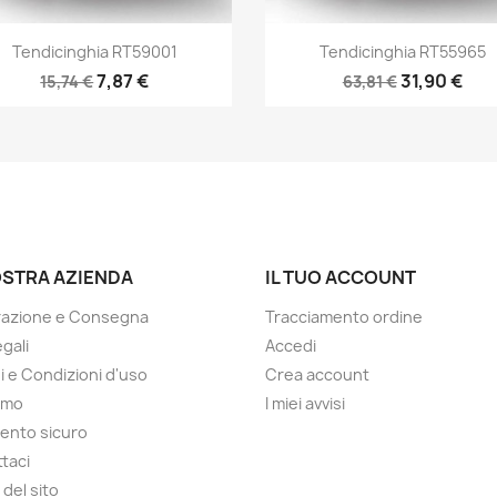
Anteprima
Anteprima


Tendicinghia RT59001
Tendicinghia RT55965
7,87 €
31,90 €
15,74 €
63,81 €
OSTRA AZIENDA
IL TUO ACCOUNT
razione e Consegna
Tracciamento ordine
gali
Accedi
i e Condizioni d'uso
Crea account
amo
I miei avvisi
ento sicuro
taci
del sito