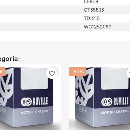
55808
GT358.13
TD1215
WG1252069
egoria:
0%
-50%
favorite_border
fa