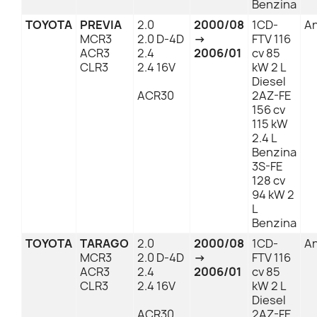
Benzina
TOYOTA
PREVIA
2.0
2000/08
1CD-
An
MCR3
2.0 D-4D
→
FTV 116
ACR3
2.4
2006/01
cv 85
CLR3
2.4 16V
kW 2 L
Diesel
ACR30
2AZ-FE
156 cv
115 kW
2.4 L
Benzina
3S-FE
128 cv
94 kW 2
L
Benzina
TOYOTA
TARAGO
2.0
2000/08
1CD-
An
MCR3
2.0 D-4D
→
FTV 116
ACR3
2.4
2006/01
cv 85
CLR3
2.4 16V
kW 2 L
Diesel
ACR30
2AZ-FE