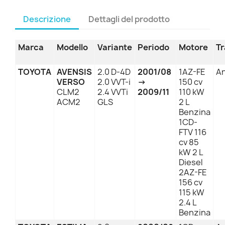
Descrizione
Dettagli del prodotto
Marca
Modello
Variante
Periodo
Motore
Tr
TOYOTA
AVENSIS
2.0 D-4D
2001/08
1AZ-FE
An
VERSO
2.0 VVT-i
→
150 cv
CLM2
2.4 VVTi
2009/11
110 kW
ACM2
GLS
2 L
Benzina
1CD-
FTV 116
cv 85
kW 2 L
Diesel
2AZ-FE
156 cv
115 kW
2.4 L
Benzina