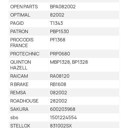
OPEN PARTS
BPA082002
OPTIMAL
82002
PAGID
T1343
PATRON
PBP1530
PROCODIS
PF1368
FRANCE
PROTECHNIC
PRP0680
QUINTON
MBP1328, BP1328
HAZELL
RAICAM
RA08120
R BRAKE
RB1608
REMSA
082002
ROADHOUSE
282002
SAKURA
600203968
sbs
1501224554
STELLOX
831002SX