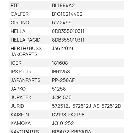
FTE
BL1884A2
GALFER
B1G10214402
GIRLING
6132499
HELLA
8DB355010311
HELLA PAGID
8DB355010311
HERTH+BUSS
J3612019
JAKOPARTS
ICER
181608
IPS Parts
IBR1258
JAPANPARTS
PP-258AF
JAPKO
51258
JURATEK
JCP1530
JURID
572512J, 572512J-AS, 572512D
KAISHIN
D2198, FK2198
KAMOKA
JQ101252
KAVO PARTS
BP9072, KBP9014