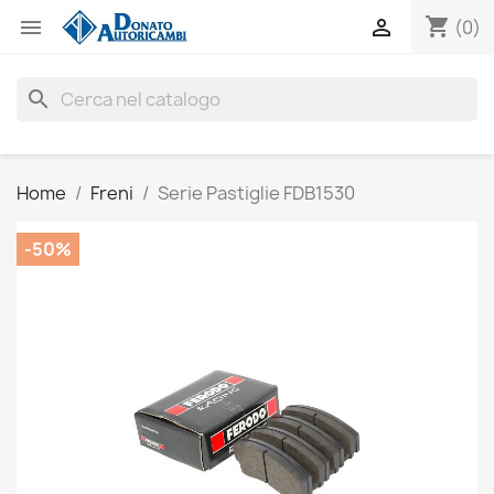
shopping_cart


(0)
search
Home
Freni
Serie Pastiglie FDB1530
-50%