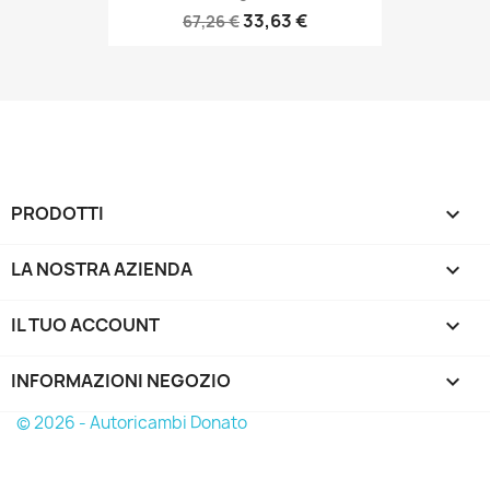
33,63 €
67,26 €
PRODOTTI

LA NOSTRA AZIENDA

IL TUO ACCOUNT

INFORMAZIONI NEGOZIO
keyboard_arrow_down
© 2026 - Autoricambi Donato