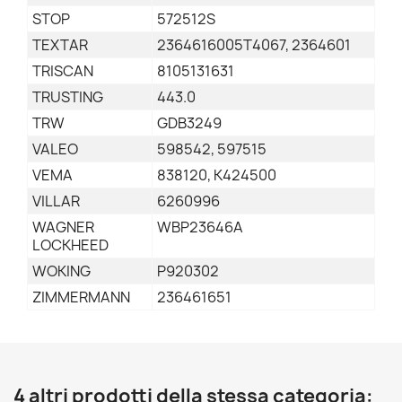
STOP
572512S
TEXTAR
2364616005T4067, 2364601
TRISCAN
8105131631
TRUSTING
443.0
TRW
GDB3249
VALEO
598542, 597515
VEMA
838120, K424500
VILLAR
6260996
WAGNER
WBP23646A
LOCKHEED
WOKING
P920302
ZIMMERMANN
236461651
4 altri prodotti della stessa categoria: