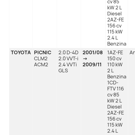
cv 85
kW 2 L
Diesel
2AZ-FE
156 cv
115 kW
2.4 L
Benzina
TOYOTA
PICNIC
2.0 D-4D
2001/08
1AZ-FE
An
CLM2
2.0 VVT-i
→
150 cv
ACM2
2.4 VVTi
2009/11
110 kW
GLS
2 L
Benzina
1CD-
FTV 116
cv 85
kW 2 L
Diesel
2AZ-FE
156 cv
115 kW
2.4 L