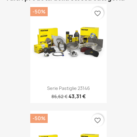
-50%
favorite_border
Serie Pastiglie 23146
43,31 €
86,62 €
-50%
favorite_border