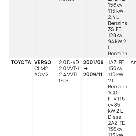
156 cv
115 kW
2.4 L
Benzina
3S-FE
128 cv
94 kW 2
L
Benzina
TOYOTA
VERSO
2.0 D-4D
2001/08
1AZ-FE
An
CLM2
2.0 VVT-i
→
150 cv
ACM2
2.4 VVTi
2009/11
110 kW
GLS
2 L
Benzina
1CD-
FTV 116
cv 85
kW 2 L
Diesel
2AZ-FE
156 cv
115 kW