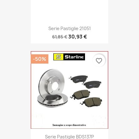
Serie Pastiglie 21051
30,93 €
61,85 €
-50%
favorite_border
Serie Pastiglie BDS137P