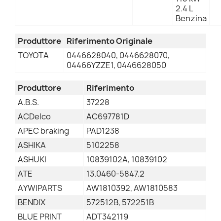
2.4 L
Benzina
Produttore
Riferimento Originale
TOYOTA
0446628040, 0446628070,
04466YZZE1, 0446628050
Produttore
Riferimento
A.B.S.
37228
ACDelco
AC697781D
APEC braking
PAD1238
ASHIKA
5102258
ASHUKI
10839102A, 10839102
ATE
13.0460-5847.2
AYWIPARTS
AW1810392, AW1810583
BENDIX
572512B, 572251B
BLUE PRINT
ADT342119