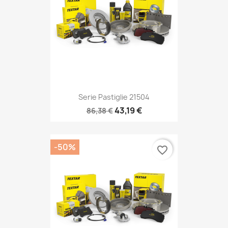
Serie Pastiglie 21504
43,19 €
86,38 €
-50%
favorite_border