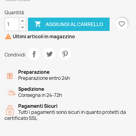
Quantità

favorite_border
AGGIUNGI AL CARRELLO

Ultimi articoli in magazzino
Condividi
Preparazione
Preparazione entro 24h
Spedizione
Consegna in 24-72h
Pagamenti Sicuri
Tutti i pagamenti sono sicuri in quanto protetti da
certificato SSL