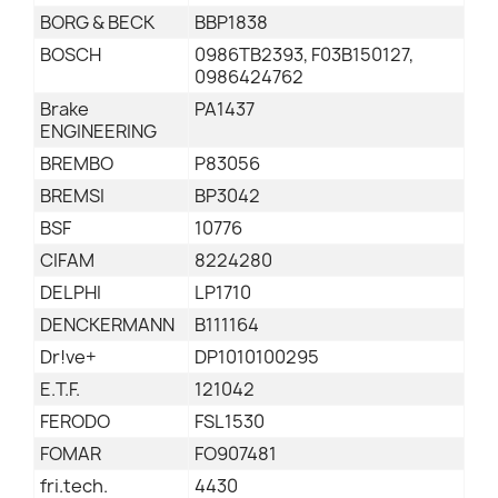
BORG & BECK
BBP1838
BOSCH
0986TB2393, F03B150127,
0986424762
Brake
PA1437
ENGINEERING
BREMBO
P83056
BREMSI
BP3042
BSF
10776
CIFAM
8224280
DELPHI
LP1710
DENCKERMANN
B111164
Dr!ve+
DP1010100295
E.T.F.
121042
FERODO
FSL1530
FOMAR
FO907481
fri.tech.
4430