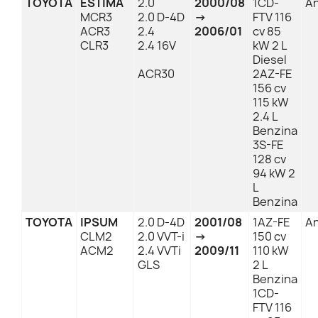
TOYOTA
ESTIMA
2.0
2000/08
1CD-
An
MCR3
2.0 D-4D
→
FTV 116
ACR3
2.4
2006/01
cv 85
CLR3
2.4 16V
kW 2 L
Diesel
ACR30
2AZ-FE
156 cv
115 kW
2.4 L
Benzina
3S-FE
128 cv
94 kW 2
L
Benzina
TOYOTA
IPSUM
2.0 D-4D
2001/08
1AZ-FE
An
CLM2
2.0 VVT-i
→
150 cv
ACM2
2.4 VVTi
2009/11
110 kW
GLS
2 L
Benzina
1CD-
FTV 116