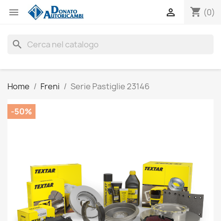
shopping_cart


(0)
search
Home
Freni
Serie Pastiglie 23146
-50%