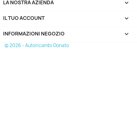
LA NOSTRA AZIENDA

IL TUO ACCOUNT

INFORMAZIONI NEGOZIO
keyboard_arrow_down
© 2026 - Autoricambi Donato