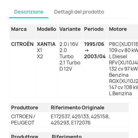
Descrizione
Dettagli del prodotto
Marca
Modello
Variante
Periodo
Motore
CITROËN
XANTIA
2.0 i 16V
1995/06
P8C(XUD11
X1
2.0
→
109 cv 80 kW
X2
Turbo
2003/04
L Diesel
2.1 Turbo
RFV(XU10J4
D 12V
132 cv 97 kW
Benzina
RGX(XU10J
147 cv 108 k
L Benzina
Produttore
Riferimento Originale
CITROEN /
E172537, 425133, 425158,
PEUGEOT
425293, E172076
Produttore
Riferimento