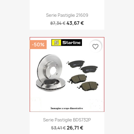
Serie Pastiglie 21609
43,67 €
87,34 €
-50%
favorite_border
Serie Pastiglie BDS732P
26,71 €
53,41 €