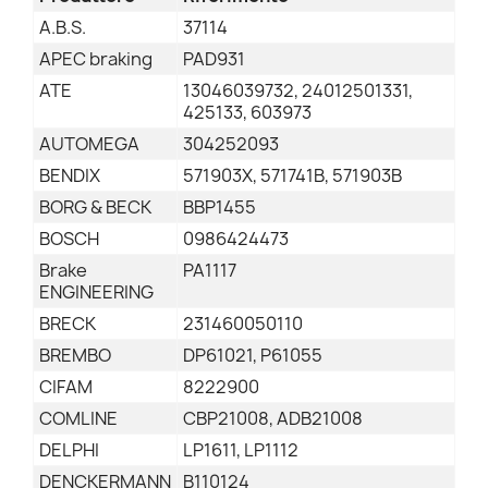
A.B.S.
37114
APEC braking
PAD931
ATE
13046039732, 24012501331,
425133, 603973
AUTOMEGA
304252093
BENDIX
571903X, 571741B, 571903B
BORG & BECK
BBP1455
BOSCH
0986424473
Brake
PA1117
ENGINEERING
BRECK
231460050110
BREMBO
DP61021, P61055
CIFAM
8222900
COMLINE
CBP21008, ADB21008
DELPHI
LP1611, LP1112
DENCKERMANN
B110124