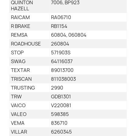
QUINTON
7006, BP923
HAZELL
RAICAM
RA06710
R BRAKE
RB1154
REMSA
60804, 060804
ROADHOUSE
260804
STOP
571903S
SWAG
64116037
TEXTAR
89013700
TRISCAN
811038003
TRUSTING
2990
TRW
GDB1301
VAICO
V220081
VALEO
598385
VEMA
836710
VILLAR
6260345