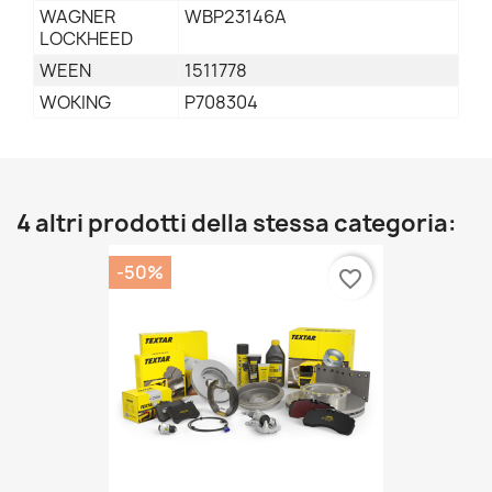
WAGNER
WBP23146A
LOCKHEED
WEEN
1511778
WOKING
P708304
4 altri prodotti della stessa categoria:
-50%
favorite_border