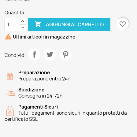
Quantità

favorite_border
AGGIUNGI AL CARRELLO

Ultimi articoli in magazzino
Condividi
Preparazione
Preparazione entro 24h
Spedizione
Consegna in 24-72h
Pagamenti Sicuri
Tutti i pagamenti sono sicuri in quanto protetti da
certificato SSL