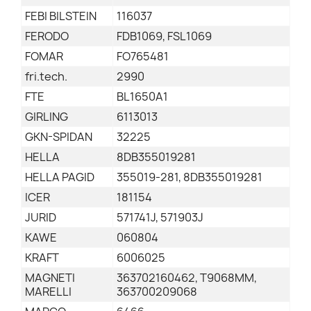
FEBI BILSTEIN
116037
FERODO
FDB1069, FSL1069
FOMAR
FO765481
fri.tech.
2990
FTE
BL1650A1
GIRLING
6113013
GKN-SPIDAN
32225
HELLA
8DB355019281
HELLA PAGID
355019-281, 8DB355019281
ICER
181154
JURID
571741J, 571903J
KAWE
060804
KRAFT
6006025
MAGNETI
363702160462, T9068MM,
MARELLI
363700209068