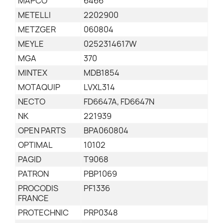
MAPCO
6466
METELLI
2202900
METZGER
060804
MEYLE
0252314617W
MGA
370
MINTEX
MDB1854
MOTAQUIP
LVXL314
NECTO
FD6647A, FD6647N
NK
221939
OPEN PARTS
BPA060804
OPTIMAL
10102
PAGID
T9068
PATRON
PBP1069
PROCODIS
PF1336
FRANCE
PROTECHNIC
PRP0348