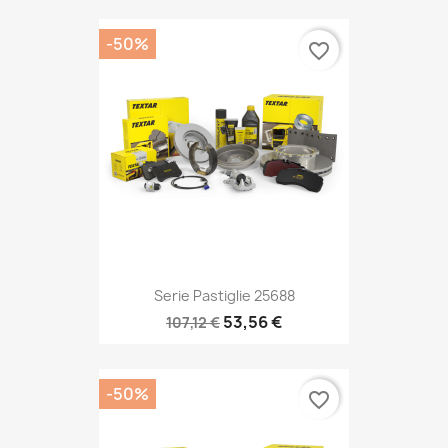
-50%
favorite_border
Serie Pastiglie 25688
53,56 €
107,12 €
-50%
favorite_border