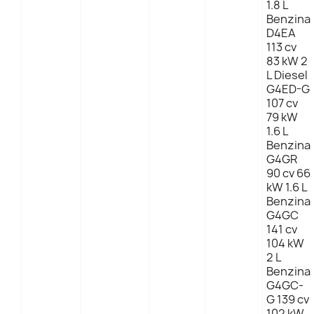
1.8 L
Benzina
D4EA
113 cv
83 kW 2
L Diesel
G4ED-G
107 cv
79 kW
1.6 L
Benzina
G4GR
90 cv 66
kW 1.6 L
Benzina
G4GC
141 cv
104 kW
2 L
Benzina
G4GC-
G 139 cv
102 kW