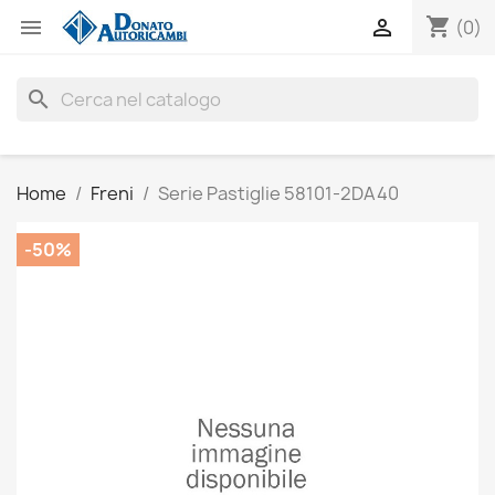
shopping_cart


(0)
search
Home
Freni
Serie Pastiglie 58101-2DA40
-50%