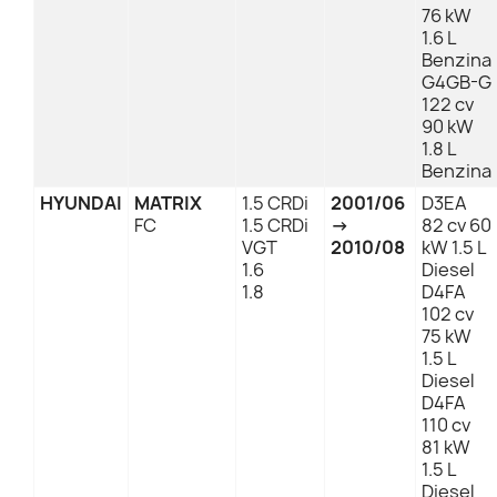
76 kW
1.6 L
Benzina
G4GB-G
122 cv
90 kW
1.8 L
Benzina
HYUNDAI
MATRIX
1.5 CRDi
2001/06
D3EA
FC
1.5 CRDi
→
82 cv 60
VGT
2010/08
kW 1.5 L
1.6
Diesel
1.8
D4FA
102 cv
75 kW
1.5 L
Diesel
D4FA
110 cv
81 kW
1.5 L
Diesel