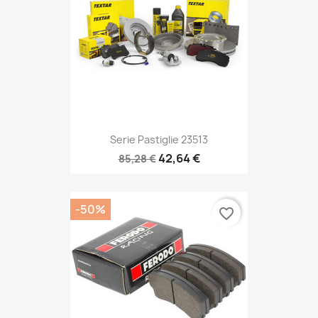
Serie Pastiglie 23513
42,64 €
85,28 €
-50%
favorite_border