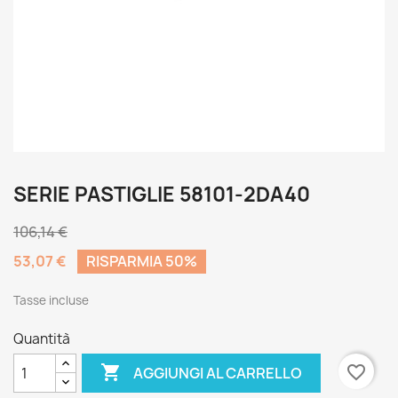
SERIE PASTIGLIE 58101-2DA40
106,14 €
53,07 €
RISPARMIA 50%
Tasse incluse
Quantità

favorite_border
AGGIUNGI AL CARRELLO