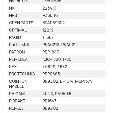
NIPPARTS
J3600535
NK
223413
NPS
H360I16
OPEN PARTS
BPA089302
OPTIMAL
12219
PAGID
T1367
Parts-Mall
PKA021S, PKA021
PATRON
PBP1840
PEMEBLA
NJC-1720, 1720
PEX
7.682S, 7.682
PROTECHNIC
PRP0683
QUINTON
0893.02, BP1374, MBP1374
HAZELL
RAICAM
503.0, RA05030
R BRAKE
RB1643
REMSA
0893.02