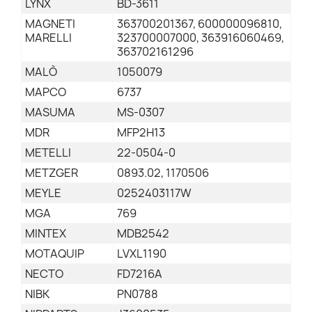
LYNX
BD-3611
MAGNETI
363700201367, 600000096810,
MARELLI
323700007000, 363916060469,
363702161296
MALÒ
1050079
MAPCO
6737
MASUMA
MS-0307
MDR
MFP2H13
METELLI
22-0504-0
METZGER
0893.02, 1170506
MEYLE
0252403117W
MGA
769
MINTEX
MDB2542
MOTAQUIP
LVXL1190
NECTO
FD7216A
NIBK
PN0788