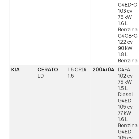
G4ED-G
103 cv
76 kW
1.6 L
Benzina
G4GB-G
122 cv
90 kW
1.8 L
Benzina
KIA
CERATO
1.5 CRDi
2004/04
D4FA
LD
1.6
-
102 cv
75 kW
1.5 L
Diesel
G4ED
105 cv
77 kW
1.6 L
Benzina
G4ED
105 cv