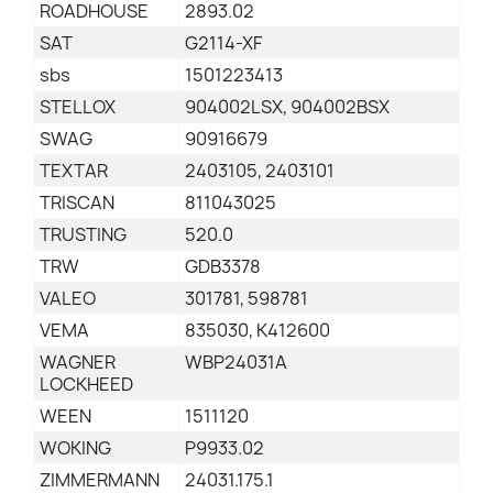
ROADHOUSE
2893.02
SAT
G2114-XF
sbs
1501223413
STELLOX
904002LSX, 904002BSX
SWAG
90916679
TEXTAR
2403105, 2403101
TRISCAN
811043025
TRUSTING
520.0
TRW
GDB3378
VALEO
301781, 598781
VEMA
835030, K412600
WAGNER
WBP24031A
LOCKHEED
WEEN
1511120
WOKING
P9933.02
ZIMMERMANN
24031.175.1