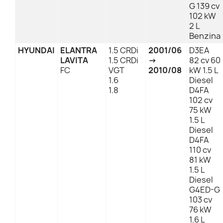
G 139 cv
102 kW
2 L
Benzina
HYUNDAI
ELANTRA
1.5 CRDi
2001/06
D3EA
LAVITA
1.5 CRDi
→
82 cv 60
FC
VGT
2010/08
kW 1.5 L
1.6
Diesel
1.8
D4FA
102 cv
75 kW
1.5 L
Diesel
D4FA
110 cv
81 kW
1.5 L
Diesel
G4ED-G
103 cv
76 kW
1.6 L