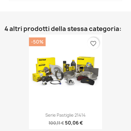
4 altri prodotti della stessa categoria:
-50%
favorite_border
Serie Pastiglie 21414
50,06 €
100,11 €