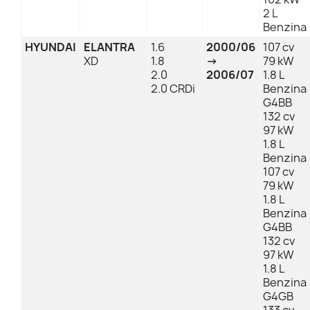
2 L
Benzina
HYUNDAI
ELANTRA
1.6
2000/06
107 cv
XD
1.8
→
79 kW
2.0
2006/07
1.8 L
2.0 CRDi
Benzina
G4BB
132 cv
97 kW
1.8 L
Benzina
107 cv
79 kW
1.8 L
Benzina
G4BB
132 cv
97 kW
1.8 L
Benzina
G4GB