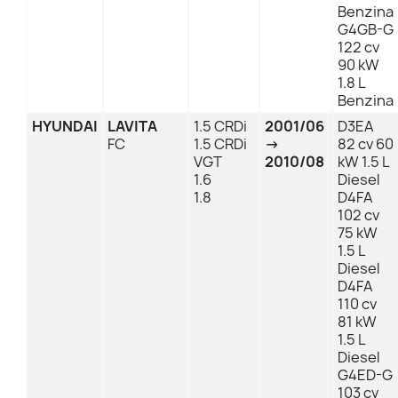
Benzina
G4GB-G
122 cv
90 kW
1.8 L
Benzina
HYUNDAI
LAVITA
1.5 CRDi
2001/06
D3EA
FC
1.5 CRDi
→
82 cv 60
VGT
2010/08
kW 1.5 L
1.6
Diesel
1.8
D4FA
102 cv
75 kW
1.5 L
Diesel
D4FA
110 cv
81 kW
1.5 L
Diesel
G4ED-G
103 cv