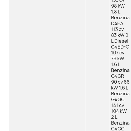
133 cv
98 kW
1.8 L
Benzina
D4EA
113 cv
83 kW 2
L Diesel
G4ED-G
107 cv
79 kW
1.6 L
Benzina
G4GR
90 cv 66
kW 1.6 L
Benzina
G4GC
141 cv
104 kW
2 L
Benzina
G4GC-