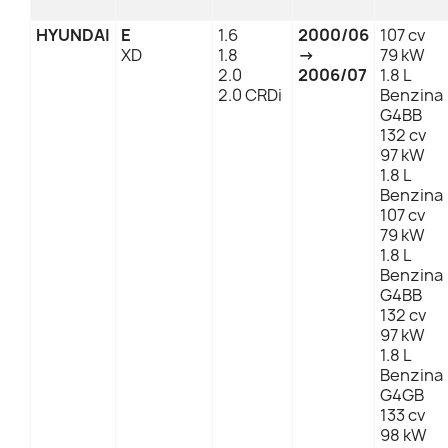
HYUNDAI
E
1.6
2000/06
107 cv
XD
1.8
→
79 kW
2.0
2006/07
1.8 L
2.0 CRDi
Benzina
G4BB
132 cv
97 kW
1.8 L
Benzina
107 cv
79 kW
1.8 L
Benzina
G4BB
132 cv
97 kW
1.8 L
Benzina
G4GB
133 cv
98 kW