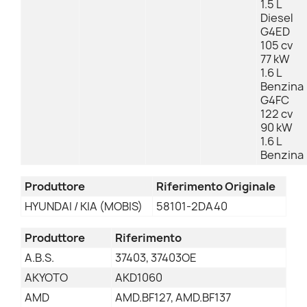
1.5 L
Diesel
G4ED
105 cv
77 kW
1.6 L
Benzina
G4FC
122 cv
90 kW
1.6 L
Benzina
Produttore
Riferimento Originale
HYUNDAI / KIA (MOBIS)
58101-2DA40
Produttore
Riferimento
A.B.S.
37403, 37403OE
AKYOTO
AKD1060
AMD
AMD.BF127, AMD.BF137