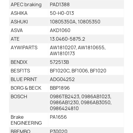
APEC braking
PAD1388
ASHIKA
50-H0-013
ASHUKI
10805350A, 10805350
ASVA
AKD1060
ATE
13.0460-5875.2
AYWIPARTS
AW1810207, AW1810655,
AW1810173
BENDIX
572513B
BESF1TS
BF1020C, BF1006, BF1020
BLUE PRINT
ADG04252
BORG & BECK
BBP1896
BOSCH
0986TB2423, 0986AB1023,
0986AB1230, 0986AB3050,
0986424810
Brake
PA1656
ENGINEERING
BREMBO
P30020