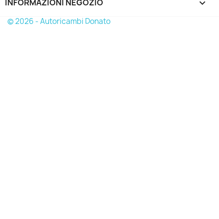
INFORMAZIONI NEGOZIO
keyboard_arrow_down
© 2026 - Autoricambi Donato