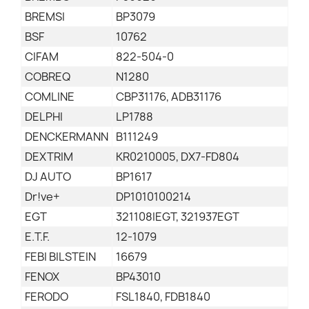
BREMSI
BP3079
BSF
10762
CIFAM
822-504-0
COBREQ
N1280
COMLINE
CBP31176, ADB31176
DELPHI
LP1788
DENCKERMANN
B111249
DEXTRIM
KR0210005, DX7-FD804
DJ AUTO
BP1617
Dr!ve+
DP1010100214
EGT
321108IEGT, 321937EGT
E.T.F.
12-1079
FEBI BILSTEIN
16679
FENOX
BP43010
FERODO
FSL1840, FDB1840