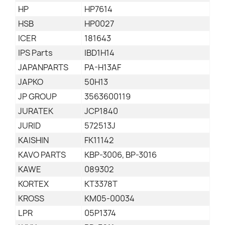
HP
HP7614
HSB
HP0027
ICER
181643
IPS Parts
IBD1H14
JAPANPARTS
PA-H13AF
JAPKO
50H13
JP GROUP
3563600119
JURATEK
JCP1840
JURID
572513J
KAISHIN
FK11142
KAVO PARTS
KBP-3006, BP-3016
KAWE
089302
KORTEX
KT3378T
KROSS
KM05-00034
LPR
05P1374