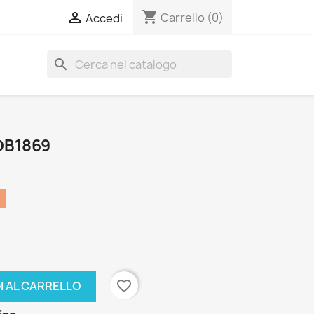
shopping_cart

Carrello
(0)
Accedi
search
DB1869
favorite_border
I AL CARRELLO