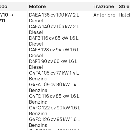
odo
Motore
Trazione
Stil
7/10 →
D4EA 136 cv 100 kW 2 L
Anteriore
Hatc
/11
Diesel
D4EA 140 cv 103 kW 2 L
Diesel
D4FB 116 cv 85 kW 1.6 L
Diesel
D4FB 128 cv 94 kW 1.6 L
Diesel
D4FB 90 cv 66 kW 1.6 L
Diesel
G4FA 105 cv 77 kW 1.4 L
Benzina
G4FA 109 cv 80 kW 1.4 L
Benzina
G4FC 116 cv 85 kW 1.6 L
Benzina
G4FC 122 cv 90 kW 1.6 L
Benzina
G4FC 126 cv 93 kW 1.6 L
Benzina