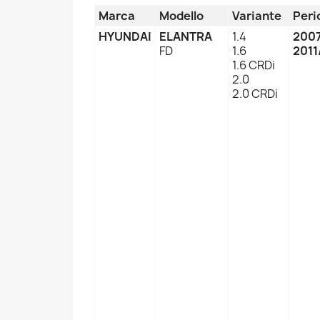
Marca
Modello
Variante
Peri
HYUNDAI
ELANTRA
1.4
200
FD
1.6
2011
1.6 CRDi
2.0
2.0 CRDi