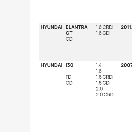
HYUNDAI
ELANTRA
1.6 CRDi
2011
GT
1.6 GDI
GD
HYUNDAI
I30
1.4
2007
1.6
FD
1.6 CRDi
GD
1.6 GDI
2.0
2.0 CRDi