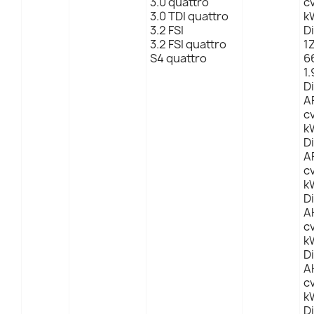
3.0 quattro
cv
3.0 TDI quattro
kW
3.2 FSI
D
3.2 FSI quattro
1Z
S4 quattro
6
1.
D
A
c
kW
D
A
cv
kW
D
A
c
kW
D
A
c
kW
D