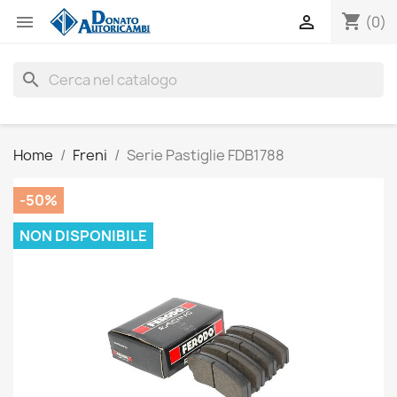
shopping_cart


(0)
search
Home
Freni
Serie Pastiglie FDB1788
-50%
NON DISPONIBILE