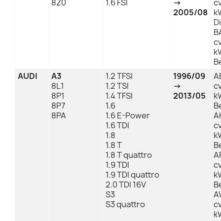
8Z0
1.6 FSI
→
c
2005/08
kW
D
B
cv
kW
B
AUDI
A3
1.2 TFSI
1996/09
A
8L1
1.2 TSI
→
cv
8P1
1.4 TFSI
2013/05
kW
8P7
1.6
B
8PA
1.6 E-Power
A
1.6 TDI
cv
1.8
kW
1.8 T
B
1.8 T quattro
A
1.9 TDI
cv
1.9 TDI quattro
kW
2.0 TDI 16V
B
S3
A
S3 quattro
cv
kW