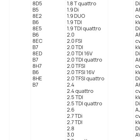
8D5
1.8 T quattro
D
B5
1.9 Di
A
8E2
1.9 DUO
c
B6
1.9 TDI
kW
8E5
1.9 TDI quattro
D
B6
2.0
A
8EC
2.0 FSI
cv
B7
2.0 TDI
kW
8ED
2.0 TDI 16V
D
B7
2.0 TDI quattro
A
8H7
2.0 TFSI
c
B6
2.0 TFSI 16V
kW
8HE
2.0 TFSI quattro
D
B7
2.4
A
2.4 quattro
c
2.5 TDI
kW
2.5 TDI quattro
D
2.6
A
2.7 TDi
c
2.7 TDI
kW
2.8
D
3.0
A