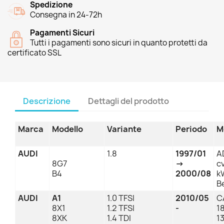
Spedizione
Consegna in 24-72h
Pagamenti Sicuri
Tutti i pagamenti sono sicuri in quanto protetti da
certificato SSL
Descrizione
Dettagli del prodotto
Marca
Modello
Variante
Periodo
M
AUDI
1.8
1997/01
A
8G7
→
c
B4
2000/08
kW
B
AUDI
A1
1.0 TFSI
2010/05
C
8X1
1.2 TFSI
-
1
8XK
1.4 TDI
1