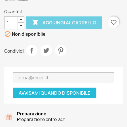
Quantità

favorite_border
AGGIUNGI AL CARRELLO

Non disponibile
Condividi
AVVISAMI QUANDO DISPONIBILE
Preparazione
Preparazione entro 24h