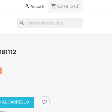
shopping_cart

Carrello
(0)
Accedi
search
DB1112
favorite_border
I AL CARRELLO