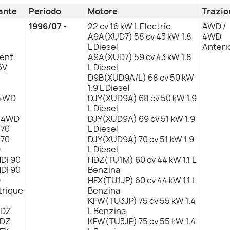
ante
Periodo
Motore
Trazio
1996/07 -
22 cv 16 kW L Electric
AWD /
A9A(XUD7) 58 cv 43 kW 1.8
4WD
L Diesel
Anteri
lent
A9A(XUD7) 59 cv 43 kW 1.8
6V
L Diesel
D9B(XUD9A/L) 68 cv 50 kW
1.9 L Diesel
i 4WD
DJY(XUD9A) 68 cv 50 kW 1.9
L Diesel
D 4WD
DJY(XUD9A) 69 cv 51 kW 1.9
 70
L Diesel
 70
DJY(XUD9A) 70 cv 51 kW 1.9
D
L Diesel
HDI 90
HDZ(TU1M) 60 cv 44 kW 1.1 L
HDI 90
Benzina
D
HFX(TU1JP) 60 cv 44 kW 1.1 L
trique
Benzina
KFW(TU3JP) 75 cv 55 kW 1.4
DZ
L Benzina
DZ
KFW(TU3JP) 75 cv 55 kW 1.4