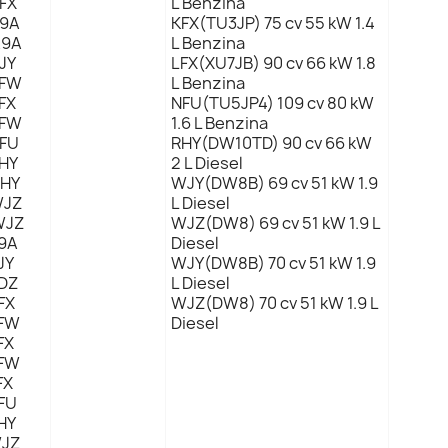
FX
L Benzina
9A
KFX(TU3JP) 75 cv 55 kW 1.4
9A
L Benzina
JY
LFX(XU7JB) 90 cv 66 kW 1.8
FW
L Benzina
FX
NFU(TU5JP4) 109 cv 80 kW
FW
1.6 L Benzina
FU
RHY(DW10TD) 90 cv 66 kW
HY
2 L Diesel
HY
WJY(DW8B) 69 cv 51 kW 1.9
JZ
L Diesel
JZ
WJZ(DW8) 69 cv 51 kW 1.9 L
9A
Diesel
JY
WJY(DW8B) 70 cv 51 kW 1.9
DZ
L Diesel
FX
WJZ(DW8) 70 cv 51 kW 1.9 L
FW
Diesel
FX
FW
FX
FU
HY
JZ