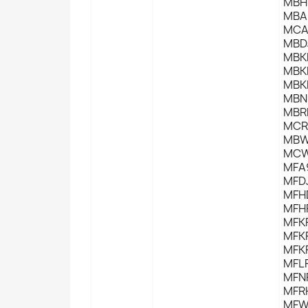
MBH
MBA
MCA
MBD
MBK
MBK
MBK
MBN
MBR
MCR
MBW
MCW
MFA
MFD
MFH
MFH
MFK
MFK
MFK
MFL
MFN
MFR
MFW