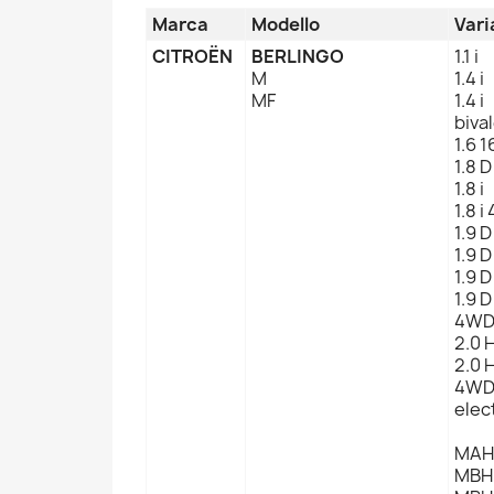
Marca
Modello
Vari
CITROËN
BERLINGO
1.1 i
M
1.4 i
MF
1.4 i
biva
1.6 1
1.8 D
1.8 i
1.8 
1.9 D
1.9 
1.9 D
1.9 D
4W
2.0 
2.0 
4W
elec
MAH
MBH