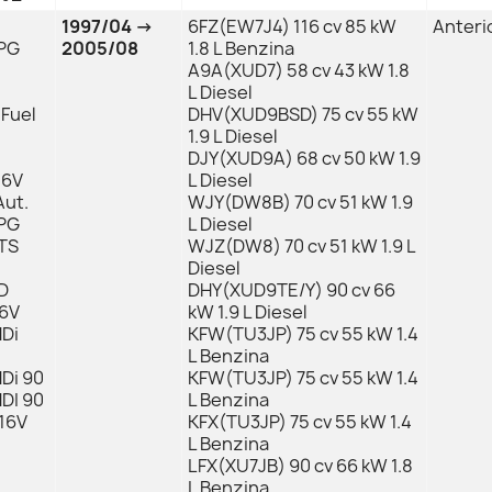
1997/04 →
6FZ(EW7J4) 116 cv 85 kW
Anteri
LPG
2005/08
1.8 L Benzina
A9A(XUD7) 58 cv 43 kW 1.8
L Diesel
iFuel
DHV(XUD9BSD) 75 cv 55 kW
1.9 L Diesel
DJY(XUD9A) 68 cv 50 kW 1.9
 16V
L Diesel
 Aut.
WJY(DW8B) 70 cv 51 kW 1.9
LPG
L Diesel
VTS
WJZ(DW8) 70 cv 51 kW 1.9 L
Diesel
TD
DHY(XUD9TE/Y) 90 cv 66
16V
kW 1.9 L Diesel
HDi
KFW(TU3JP) 75 cv 55 kW 1.4
L Benzina
HDi 90
KFW(TU3JP) 75 cv 55 kW 1.4
HDI 90
L Benzina
 16V
KFX(TU3JP) 75 cv 55 kW 1.4
L Benzina
LFX(XU7JB) 90 cv 66 kW 1.8
L Benzina