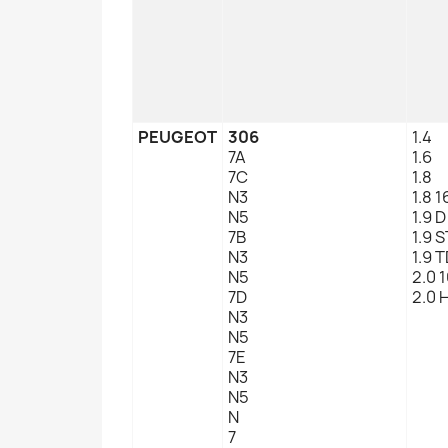
PEUGEOT
306
1.4
7A
1.6
7C
1.8
N3
1.8 1
N5
1.9 D
7B
1.9 
N3
1.9 
N5
2.0 
7D
2.0 
N3
N5
7E
N3
N5
N
7