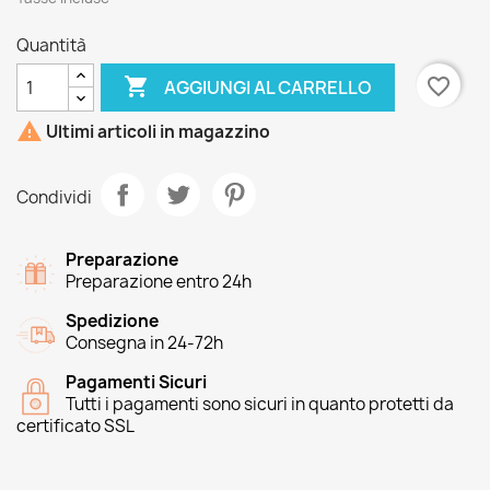
Quantità

favorite_border
AGGIUNGI AL CARRELLO

Ultimi articoli in magazzino
Condividi
Preparazione
Preparazione entro 24h
Spedizione
Consegna in 24-72h
Pagamenti Sicuri
Tutti i pagamenti sono sicuri in quanto protetti da
certificato SSL