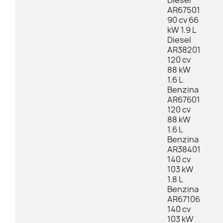
Diesel
AR67501
90 cv 66
kW 1.9 L
Diesel
AR38201
120 cv
88 kW
1.6 L
Benzina
AR67601
120 cv
88 kW
1.6 L
Benzina
AR38401
140 cv
103 kW
1.8 L
Benzina
AR67106
140 cv
103 kW