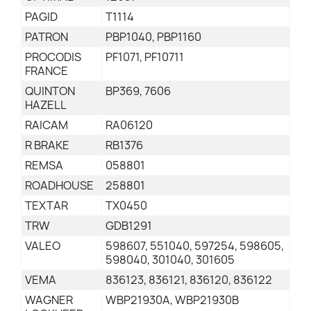
PAGID
T1114
PATRON
PBP1040, PBP1160
PROCODIS
PF1071, PF10711
FRANCE
QUINTON
BP369, 7606
HAZELL
RAICAM
RA06120
R BRAKE
RB1376
REMSA
058801
ROADHOUSE
258801
TEXTAR
TX0450
TRW
GDB1291
VALEO
598607, 551040, 597254, 598605,
598040, 301040, 301605
VEMA
836123, 836121, 836120, 836122
WAGNER
WBP21930A, WBP21930B