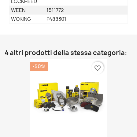
LOCKHEED
WEEN
1511772
WOKING
P488301
4 altri prodotti della stessa categoria:
-50%
favorite_border