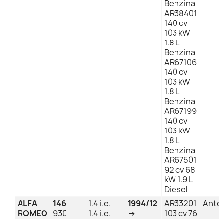
Benzina
AR38401
140 cv
103 kW
1.8 L
Benzina
AR67106
140 cv
103 kW
1.8 L
Benzina
AR67199
140 cv
103 kW
1.8 L
Benzina
AR67501
92 cv 68
kW 1.9 L
Diesel
ALFA
146
1.4 i.e.
1994/12
AR33201
Ant
ROMEO
930
1.4 i.e.
→
103 cv 76