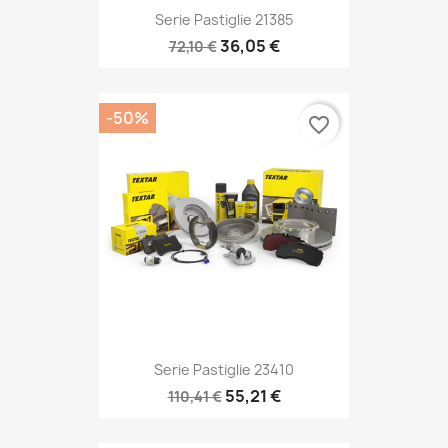
Serie Pastiglie 21385
36,05 €
72,10 €
-50%
favorite_border
Serie Pastiglie 23410
55,21 €
110,41 €