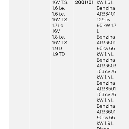
16V T.S.
2001/01
kW 1.6 L
1.6 i.e.
Benzina
1.6 i.e.
AR33401
16V T.S.
129 cv
1.7 i.e.
95 kW 1.7
16V
L
1.8 i.e.
Benzina
16V T.S.
AR33501
1.9 D
90 cv 66
1.9 TD
kW 1.4 L
Benzina
AR33503
103 cv 76
kW 1.4 L
Benzina
AR38501
103 cv 76
kW 1.4 L
Benzina
AR33601
90 cv 66
kW 1.9 L