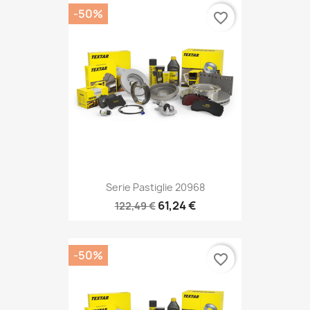
-50%
favorite_border
Serie Pastiglie 20968
61,24 €
122,49 €
-50%
favorite_border