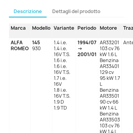
Descrizione
Dettagli del prodotto
Marca
Modello
Variante
Periodo
Motore
Tra
ALFA
145
1.4 i.e.
1994/07
AR33201
Ant
ROMEO
930
1.4 i.e.
→
103 cv 76
16V T.S.
2001/01
kW 1.6 L
1.6 i.e.
Benzina
1.6 i.e.
AR33401
16V T.S.
129 cv
1.7 i.e.
95 kW 1.7
16V
L
1.8 i.e.
Benzina
16V T.S.
AR33501
1.9 D
90 cv 66
1.9 TD
kW 1.4 L
Benzina
AR33503
103 cv 76
kW 1.4 L