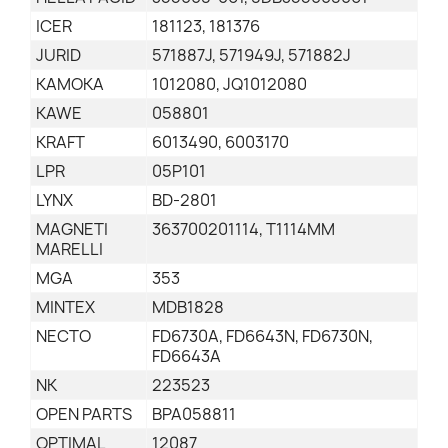
ICER
181123, 181376
JURID
571887J, 571949J, 571882J
KAMOKA
1012080, JQ1012080
KAWE
058801
KRAFT
6013490, 6003170
LPR
05P101
LYNX
BD-2801
MAGNETI
363700201114, T1114MM
MARELLI
MGA
353
MINTEX
MDB1828
NECTO
FD6730A, FD6643N, FD6730N,
FD6643A
NK
223523
OPEN PARTS
BPA058811
OPTIMAL
12087