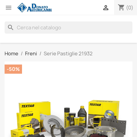
shopping_cart


(0)
search
Home
Freni
Serie Pastiglie 21932
-50%