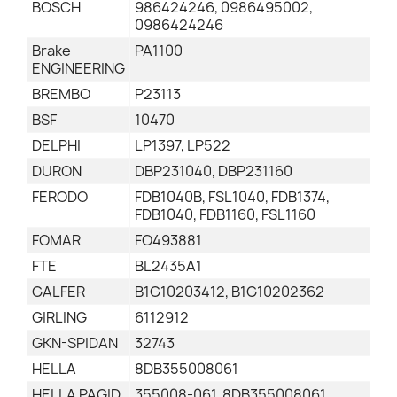
BOSCH
986424246, 0986495002,
0986424246
Brake
PA1100
ENGINEERING
BREMBO
P23113
BSF
10470
DELPHI
LP1397, LP522
DURON
DBP231040, DBP231160
FERODO
FDB1040B, FSL1040, FDB1374,
FDB1040, FDB1160, FSL1160
FOMAR
FO493881
FTE
BL2435A1
GALFER
B1G10203412, B1G10202362
GIRLING
6112912
GKN-SPIDAN
32743
HELLA
8DB355008061
HELLA PAGID
355008-061, 8DB355008061