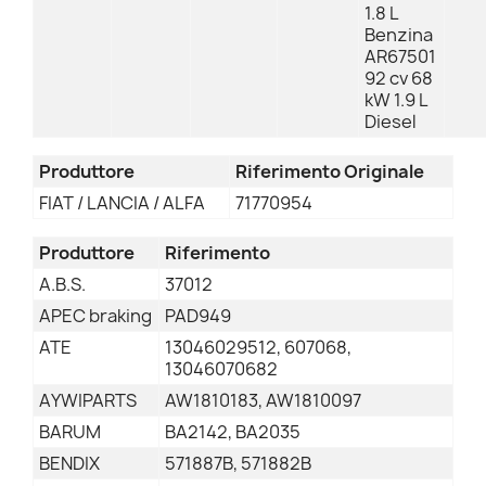
1.8 L
Benzina
AR67501
92 cv 68
kW 1.9 L
Diesel
Produttore
Riferimento Originale
FIAT / LANCIA / ALFA
71770954
Produttore
Riferimento
A.B.S.
37012
APEC braking
PAD949
ATE
13046029512, 607068,
13046070682
AYWIPARTS
AW1810183, AW1810097
BARUM
BA2142, BA2035
BENDIX
571887B, 571882B