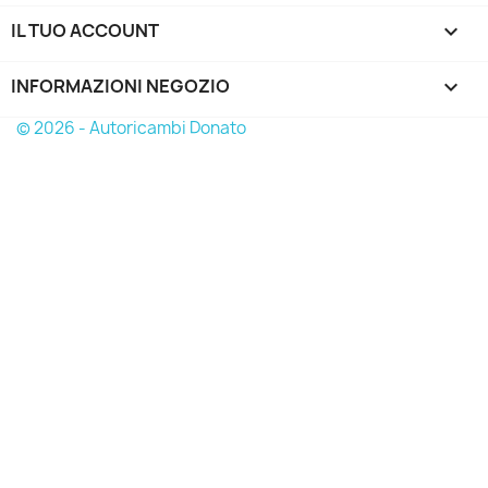
IL TUO ACCOUNT

INFORMAZIONI NEGOZIO
keyboard_arrow_down
© 2026 - Autoricambi Donato