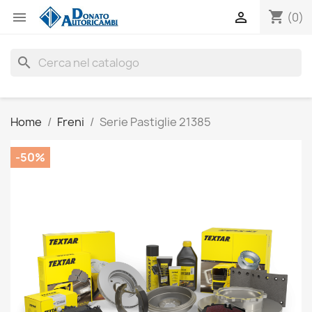
shopping_cart


(0)
search
Home
Freni
Serie Pastiglie 21385
-50%