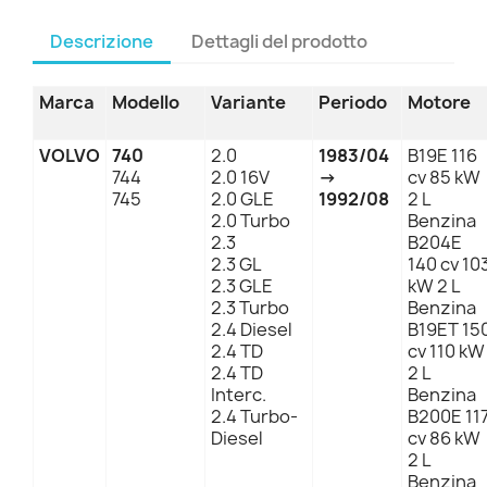
Descrizione
Dettagli del prodotto
Marca
Modello
Variante
Periodo
Motore
VOLVO
740
2.0
1983/04
B19E 116
744
2.0 16V
→
cv 85 kW
745
2.0 GLE
1992/08
2 L
2.0 Turbo
Benzina
2.3
B204E
2.3 GL
140 cv 10
2.3 GLE
kW 2 L
2.3 Turbo
Benzina
2.4 Diesel
B19ET 15
2.4 TD
cv 110 kW
2.4 TD
2 L
Interc.
Benzina
2.4 Turbo-
B200E 11
Diesel
cv 86 kW
2 L
Benzina