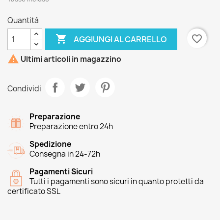
Quantità

favorite_border
AGGIUNGI AL CARRELLO

Ultimi articoli in magazzino
Condividi
Preparazione
Preparazione entro 24h
Spedizione
Consegna in 24-72h
Pagamenti Sicuri
Tutti i pagamenti sono sicuri in quanto protetti da
certificato SSL