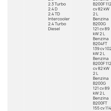
2.3 Turbo
B200F 11
2.4 D
cv 82 kW
2.4 TD
2 L
Intercooler
Benzina
2.4 Turbo
B200G
Diesel
121 cv 89
kW 2 L
Benzina
B204FT
139 cv 10
kW 2 L
Benzina
B200F 11
cv 82 kW
2 L
Benzina
B200G
121 cv 89
kW 2 L
Benzina
B200FT
155 cv 11