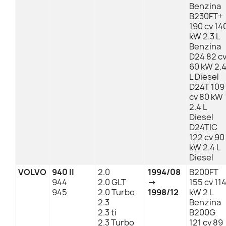
Benzina
B230FT+
190 cv 14
kW 2.3 L
Benzina
D24 82 c
60 kW 2.
L Diesel
D24T 109
cv 80 kW
2.4 L
Diesel
D24TIC
122 cv 90
kW 2.4 L
Diesel
VOLVO
940 II
2.0
1994/08
B200FT
944
2.0 GLT
→
155 cv 11
945
2.0 Turbo
1998/12
kW 2 L
2.3
Benzina
2.3 ti
B200G
2.3 Turbo
121 cv 89