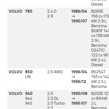
Diesel
VOLVO
780
2.4 D
1986/04
B280E
2.9
→
156 cv 11
1990/07
kW 2.9 L
Benzina
B280F 14
cv 108 k
2.9 L
Benzina
D24TIC
122 cv 90
kW 2.4 L
Diesel
VOLVO
850
2.5 AWD
1996/04
B5254T
LW
→
193 cv 14
1996/12
kW 2.5 L
Benzina
VOLVO
940
2.0
1990/08
B200E 12
944
2.0 GL
→
cv 89 kW
945
2.0 Turbo
1995/07
2 L
2.3
Benzina