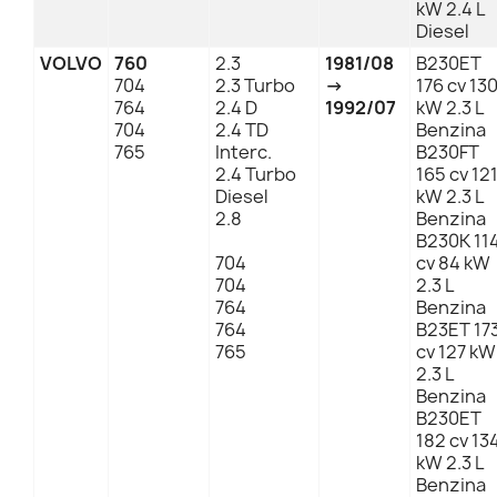
kW 2.4 L
Diesel
VOLVO
760
2.3
1981/08
B230ET
704
2.3 Turbo
→
176 cv 13
764
2.4 D
1992/07
kW 2.3 L
704
2.4 TD
Benzina
765
Interc.
B230FT
2.4 Turbo
165 cv 12
Diesel
kW 2.3 L
2.8
Benzina
B230K 11
704
cv 84 kW
704
2.3 L
764
Benzina
764
B23ET 17
765
cv 127 kW
2.3 L
Benzina
B230ET
182 cv 13
kW 2.3 L
Benzina