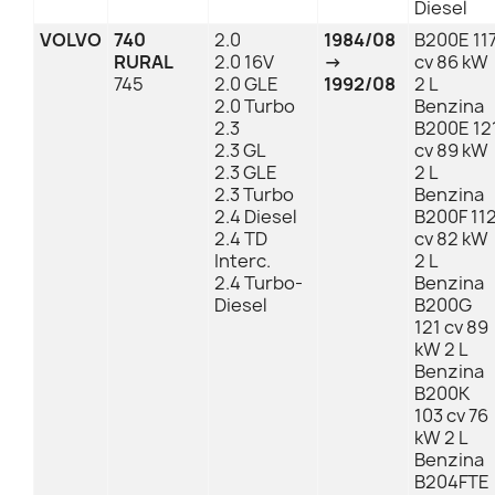
Diesel
VOLVO
740
2.0
1984/08
B200E 11
RURAL
2.0 16V
→
cv 86 kW
745
2.0 GLE
1992/08
2 L
2.0 Turbo
Benzina
2.3
B200E 12
2.3 GL
cv 89 kW
2.3 GLE
2 L
2.3 Turbo
Benzina
2.4 Diesel
B200F 11
2.4 TD
cv 82 kW
Interc.
2 L
2.4 Turbo-
Benzina
Diesel
B200G
121 cv 89
kW 2 L
Benzina
B200K
103 cv 76
kW 2 L
Benzina
B204FTE