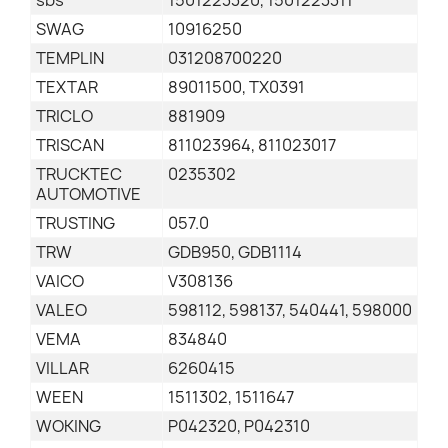
sbs
1501223320, 1501223311
SWAG
10916250
TEMPLIN
031208700220
TEXTAR
89011500, TX0391
TRICLO
881909
TRISCAN
811023964, 811023017
TRUCKTEC
0235302
AUTOMOTIVE
TRUSTING
057.0
TRW
GDB950, GDB1114
VAICO
V308136
VALEO
598112, 598137, 540441, 598000
VEMA
834840
VILLAR
6260415
WEEN
1511302, 1511647
WOKING
P042320, P042310