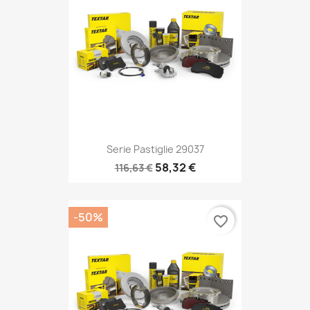
Serie Pastiglie 29037
58,32 €
116,63 €
-50%
favorite_border