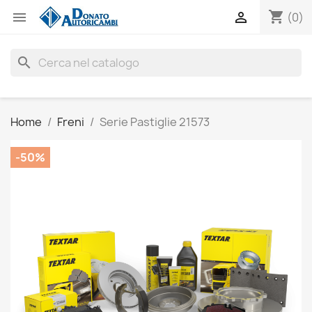
shopping_cart


(0)
search
Home
Freni
Serie Pastiglie 21573
-50%