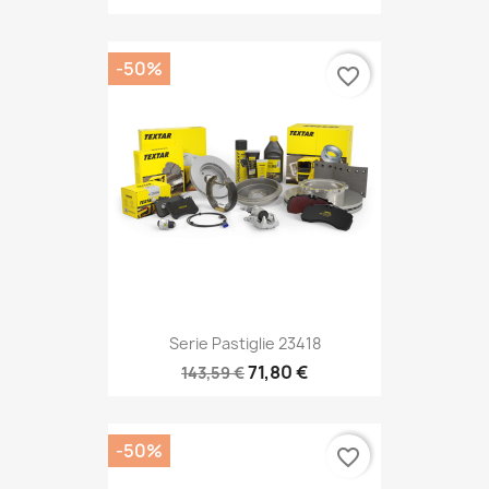
-50%
favorite_border
Serie Pastiglie 23418
71,80 €
143,59 €
-50%
favorite_border