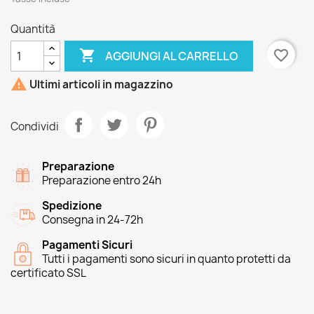
Quantità

favorite_border
AGGIUNGI AL CARRELLO

Ultimi articoli in magazzino
Condividi
Preparazione
Preparazione entro 24h
Spedizione
Consegna in 24-72h
Pagamenti Sicuri
Tutti i pagamenti sono sicuri in quanto protetti da
certificato SSL