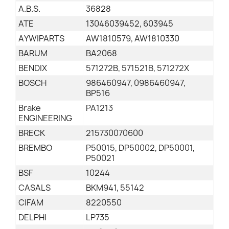
A.B.S.
36828
ATE
13046039452, 603945
AYWIPARTS
AW1810579, AW1810330
BARUM
BA2068
BENDIX
571272B, 571521B, 571272X
BOSCH
986460947, 0986460947,
BP516
Brake
PA1213
ENGINEERING
BRECK
215730070600
BREMBO
P50015, DP50002, DP50001,
P50021
BSF
10244
CASALS
BKM941, 55142
CIFAM
8220550
DELPHI
LP735