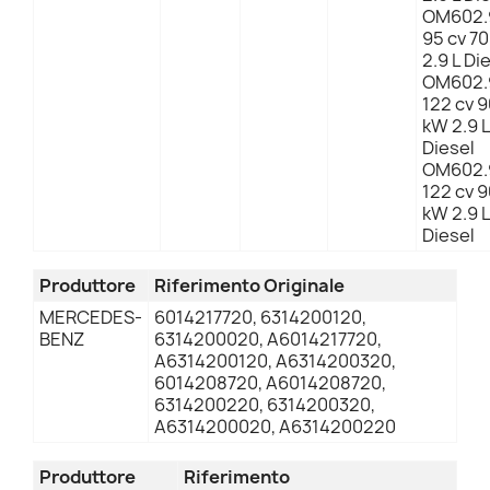
OM602.
95 cv 7
2.9 L Di
OM602.
122 cv 
kW 2.9 
Diesel
OM602.
122 cv 
kW 2.9 
Diesel
Produttore
Riferimento Originale
MERCEDES-
6014217720, 6314200120,
BENZ
6314200020, A6014217720,
A6314200120, A6314200320,
6014208720, A6014208720,
6314200220, 6314200320,
A6314200020, A6314200220
Produttore
Riferimento