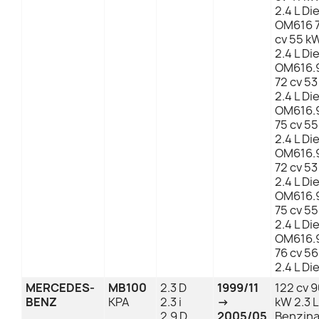
2.4 L Di
OM616 
cv 55 k
2.4 L Di
OM616.
72 cv 5
2.4 L Di
OM616.
75 cv 5
2.4 L Di
OM616.
72 cv 5
2.4 L Di
OM616.
75 cv 5
2.4 L Di
OM616.
76 cv 5
2.4 L Di
MERCEDES-
MB100
2.3 D
1999/11
122 cv 
BENZ
KPA
2.3 i
→
kW 2.3 L
2.9 D
2005/05
Benzin