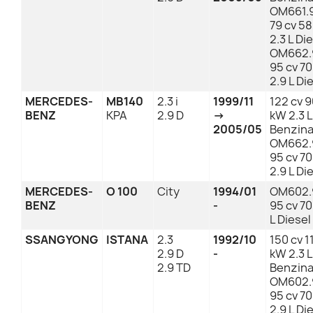
OM661.
79 cv 5
2.3 L Di
OM662.
95 cv 7
2.9 L Di
MERCEDES-
MB140
2.3 i
1999/11
122 cv 
BENZ
KPA
2.9 D
→
kW 2.3 L
2005/05
Benzin
OM662.
95 cv 7
2.9 L Di
MERCEDES-
O 100
City
1994/01
OM602.
BENZ
-
95 cv 7
L Diesel
SSANGYONG
ISTANA
2.3
1992/10
150 cv 1
2.9 D
-
kW 2.3 L
2.9 TD
Benzin
OM602.
95 cv 7
2.9 L Di