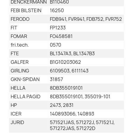
DENCKERMANN
B110460
FEBI BILSTEIN
16250
FERODO
FDB941, FVR941, FDB752, FVR752
FIT
FP1233
FOMAR
FO458581
fri.tech.
0570
FTE
BL1347A3, BL1347B3
GALFER
B1G10203062
GIRLING
6109503, 6111143
GKN-SPIDAN
31857
HELLA
8DB355019101
HELLA PAGID
8DB355019101, 355019-101
HP
2473, 2831
ICER
140893066, 140893
JURID
571521JAS, 571272J, 571521J,
571272JAS, 571272D