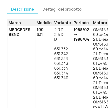
Descrizione
Dettagli del prodotto
Marca
Modello
Variante
Periodo
Motore
MERCEDES-
100
2.0 D
1988/02
OM615.
BENZ
631
2.4 D
→
60 cv 4
D
1996/04
2 L Dies
OM615.
631.332
60 cv 4
631.342
2 L Dies
631.333
OM615.
631.343
61 cv 4
631.334
2 L Dies
631.344
OM615.
631.340
60 cv 4
2 L Dies
OM615.
61 cv 4
2 L Dies
OM616 
cv 41 k