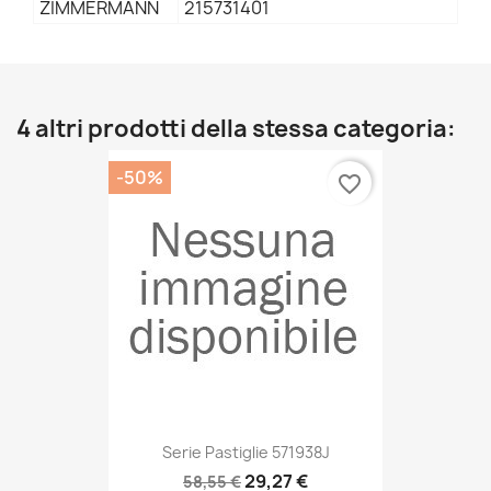
ZIMMERMANN
215731401
4 altri prodotti della stessa categoria:
-50%
favorite_border
Serie Pastiglie 571938J
29,27 €
58,55 €