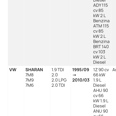
Diesel
ADY 115
cv 85
kW 2 L
Benzina
ATM 115
cv 85
kW 2 L
Benzina
BRT 140
cv 103
kW 2 L
Diesel
VW
SHARAN
1.9 TDI
1995/09
1Z 90 cv
A
7M8
2.0
→
66 kW
7M9
2.0 LPG
2010/03
1.9 L
7M6
2.0 TDI
Diesel
AHU 90
cv 66
kW 1.9 L
Diesel
ANU 90