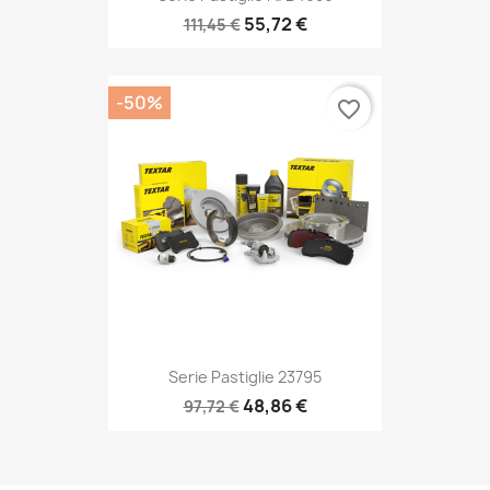
55,72 €
111,45 €
-50%
favorite_border
Serie Pastiglie 23795
48,86 €
97,72 €