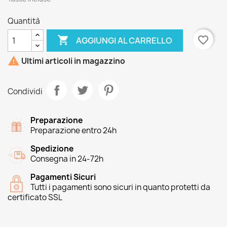
Quantità

favorite_border
AGGIUNGI AL CARRELLO

Ultimi articoli in magazzino
Condividi
Preparazione
Preparazione entro 24h
Spedizione
Consegna in 24-72h
Pagamenti Sicuri
Tutti i pagamenti sono sicuri in quanto protetti da
certificato SSL