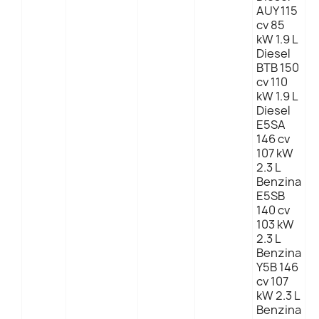
AUY 115
cv 85
kW 1.9 L
Diesel
BTB 150
cv 110
kW 1.9 L
Diesel
E5SA
146 cv
107 kW
2.3 L
Benzina
E5SB
140 cv
103 kW
2.3 L
Benzina
Y5B 146
cv 107
kW 2.3 L
Benzina