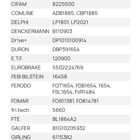
CIFAM
8225500
COMLINE
ADB1885, CBP1885
DELPHI
LP1801, LP2021
DENCKERMANN
B110903
Dr!ve+
DP1010100914
DURON
DBP391654
E.T.F.
120900
EUROBRAKE
5502224769
FEBI BILSTEIN
16458
FERODO
FQT1654, FDB1654, 1654,
FSL1654, FVR1484
FOMAR
FO911381, FO814781
fri.tech.
5660
FTE
BL1864A2
GALFER
B1G10205932
GIRLING
6115382