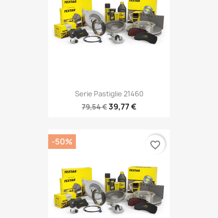
Serie Pastiglie 21460
39,77 €
79,54 €
-50%
favorite_border