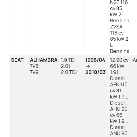
NSE 116
cv 85
kW 2 L
Benzina
ZVSA
116 cv
85 kW 2
L
Benzina
SEAT
ALHAMBRA
1.9 TDI
1996/04
1Z 90 cv
A
7V8
2.0 i
→
66 kW
7V9
2.0 TDI
2010/03
1.9 L
Diesel
AFN 110
cv 81
kW 1.9 L
Diesel
AHU 90
cv 66
kW 1.9 L
Diesel
ANU 90