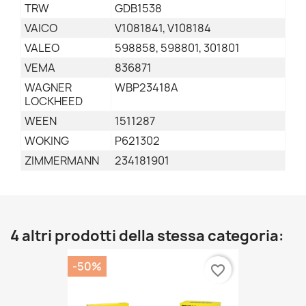
TRW
GDB1538
VAICO
V1081841, V108184
VALEO
598858, 598801, 301801
VEMA
836871
WAGNER
WBP23418A
LOCKHEED
WEEN
1511287
WOKING
P621302
ZIMMERMANN
234181901
4 altri prodotti della stessa categoria:
-50%
favorite_border