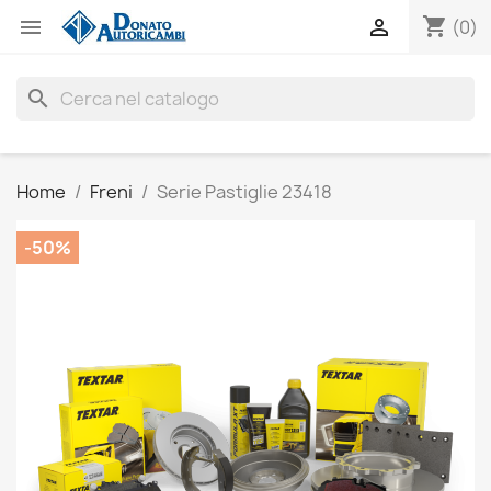
shopping_cart


(0)
search
Home
Freni
Serie Pastiglie 23418
-50%