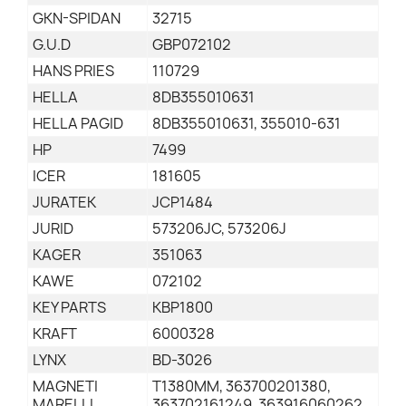
GKN-SPIDAN
32715
G.U.D
GBP072102
HANS PRIES
110729
HELLA
8DB355010631
HELLA PAGID
8DB355010631, 355010-631
HP
7499
ICER
181605
JURATEK
JCP1484
JURID
573206JC, 573206J
KAGER
351063
KAWE
072102
KEY PARTS
KBP1800
KRAFT
6000328
LYNX
BD-3026
MAGNETI
T1380MM, 363700201380,
MARELLI
363702161249, 363916060262