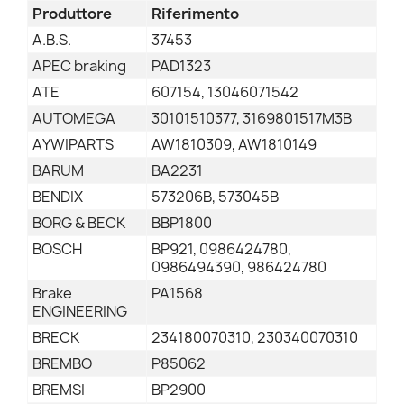
Produttore
Riferimento
A.B.S.
37453
APEC braking
PAD1323
ATE
607154, 13046071542
AUTOMEGA
30101510377, 3169801517M3B
AYWIPARTS
AW1810309, AW1810149
BARUM
BA2231
BENDIX
573206B, 573045B
BORG & BECK
BBP1800
BOSCH
BP921, 0986424780,
0986494390, 986424780
Brake
PA1568
ENGINEERING
BRECK
234180070310, 230340070310
BREMBO
P85062
BREMSI
BP2900