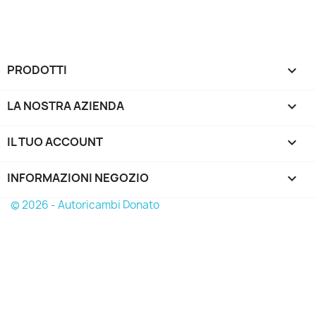
PRODOTTI

LA NOSTRA AZIENDA

IL TUO ACCOUNT

INFORMAZIONI NEGOZIO
keyboard_arrow_down
© 2026 - Autoricambi Donato