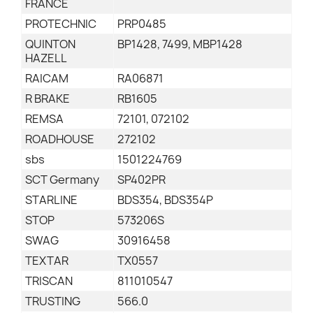
FRANCE
PROTECHNIC
PRP0485
QUINTON
BP1428, 7499, MBP1428
HAZELL
RAICAM
RA06871
R BRAKE
RB1605
REMSA
72101, 072102
ROADHOUSE
272102
sbs
1501224769
SCT Germany
SP402PR
STARLINE
BDS354, BDS354P
STOP
573206S
SWAG
30916458
TEXTAR
TX0557
TRISCAN
811010547
TRUSTING
566.0