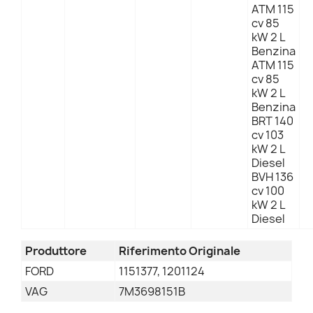
ATM 115
cv 85
kW 2 L
Benzina
ATM 115
cv 85
kW 2 L
Benzina
BRT 140
cv 103
kW 2 L
Diesel
BVH 136
cv 100
kW 2 L
Diesel
Produttore
Riferimento Originale
FORD
1151377, 1201124
VAG
7M3698151B