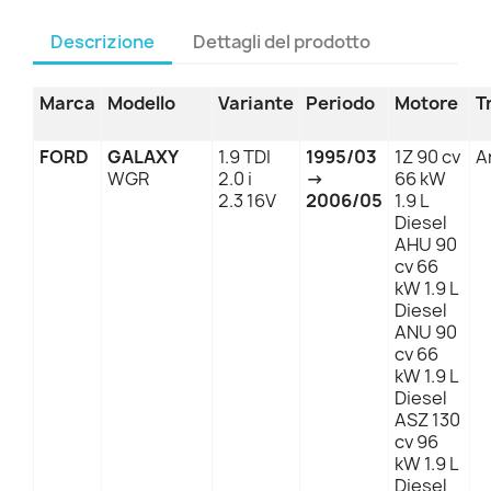
Descrizione
Dettagli del prodotto
Marca
Modello
Variante
Periodo
Motore
T
FORD
GALAXY
1.9 TDI
1995/03
1Z 90 cv
A
WGR
2.0 i
→
66 kW
2.3 16V
2006/05
1.9 L
Diesel
AHU 90
cv 66
kW 1.9 L
Diesel
ANU 90
cv 66
kW 1.9 L
Diesel
ASZ 130
cv 96
kW 1.9 L
Diesel