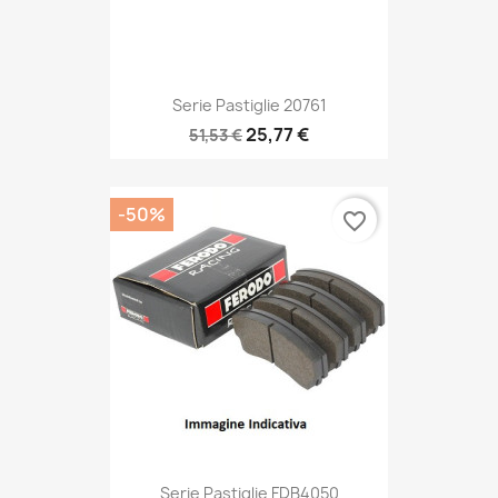
Serie Pastiglie 20761
25,77 €
51,53 €
-50%
favorite_border
Serie Pastiglie FDB4050