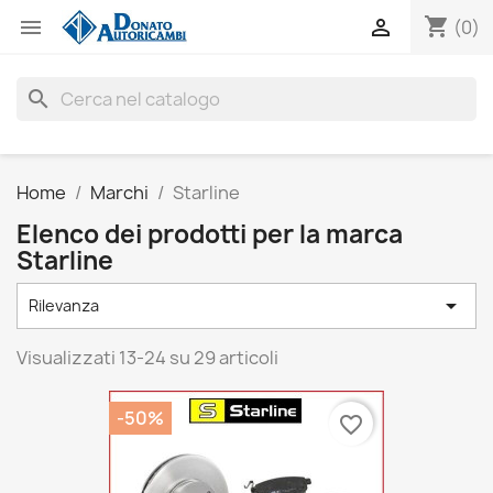
shopping_cart


(0)
search
Home
Marchi
Starline
Elenco dei prodotti per la marca
Starline

Rilevanza
Visualizzati 13-24 su 29 articoli
-50%
favorite_border