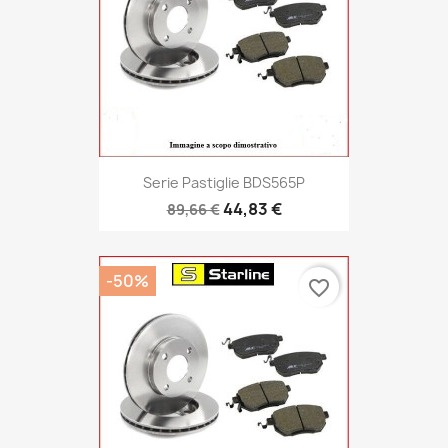
Serie Pastiglie BDS565P
44,83 €
89,66 €
-50%
favorite_border