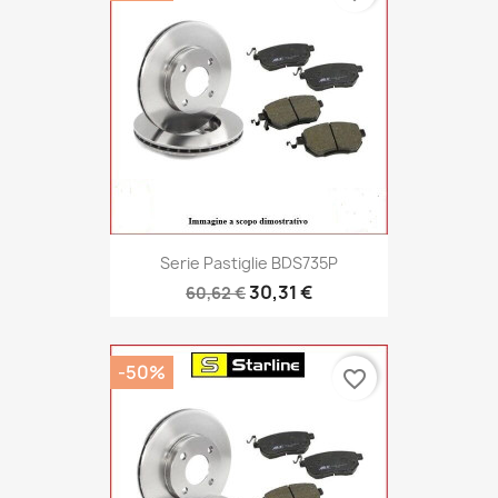
Serie Pastiglie BDS735P
30,31 €
60,62 €
-50%
favorite_border