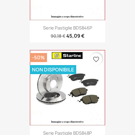
Serie Pastiglie BDS846P
45,09 €
90,18 €
-50%
favorite_border
NON DISPONIBILE
Serie Pastiglie BDS848P