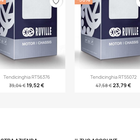
favorite_border
fa
Anteprima
Anteprima


Tendicinghia RT56376
Tendicinghia RT55072
19,52 €
23,79 €
39,04 €
47,58 €