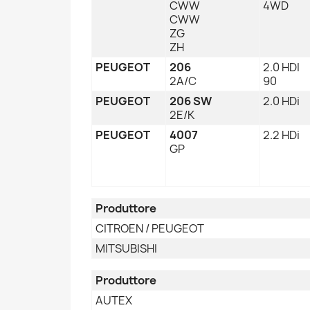
CWW
4WD
CWW
ZG
ZH
PEUGEOT
206
2.0 HDI
2A/C
90
PEUGEOT
206 SW
2.0 HDi
2E/K
PEUGEOT
4007
2.2 HDi
GP
Produttore
CITROEN / PEUGEOT
MITSUBISHI
Produttore
AUTEX