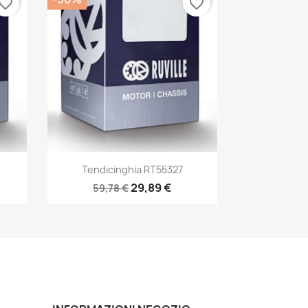
vorite_border
favorite_border
Anteprima

Tendicinghia RT55327
29,89 €
59,78 €