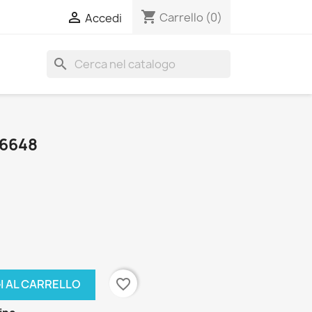
shopping_cart

Carrello
(0)
Accedi
search
56648
favorite_border
I AL CARRELLO