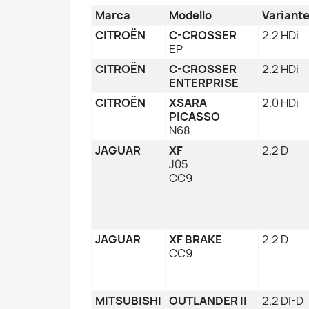
Marca
Modello
Variant
CITROËN
C-CROSSER
2.2 HDi
EP
CITROËN
C-CROSSER
2.2 HDi
ENTERPRISE
CITROËN
XSARA
2.0 HDi
PICASSO
N68
JAGUAR
XF
2.2 D
J05
CC9
JAGUAR
XF BRAKE
2.2 D
CC9
MITSUBISHI
OUTLANDER II
2.2 DI-D