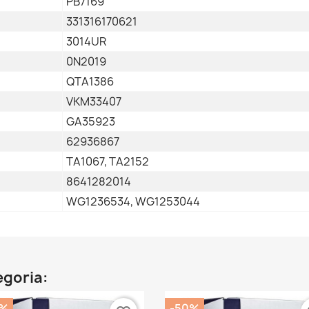
PB7169
331316170621
3014UR
0N2019
QTA1386
VKM33407
GA35923
62936867
TA1067, TA2152
8641282014
WG1236534, WG1253044
egoria:
0%
-50%