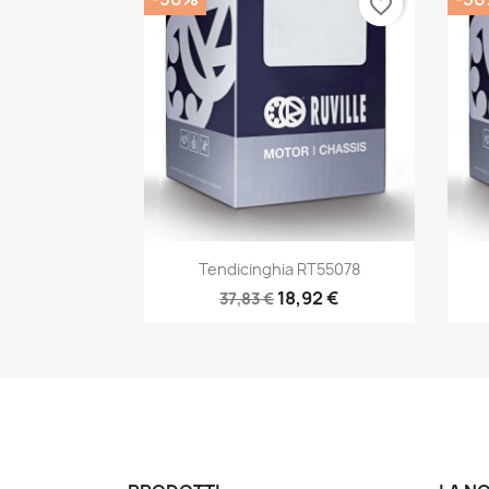
favorite_border
Anteprima

Tendicinghia RT55078
18,92 €
37,83 €