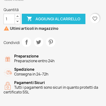
Quantità

favorite_border
AGGIUNGI AL CARRELLO

Ultimi articoli in magazzino
Condividi
Preparazione
Preparazione entro 24h
Spedizione
Consegna in 24-72h
Pagamenti Sicuri
Tutti i pagamenti sono sicuri in quanto protetti da
certificato SSL