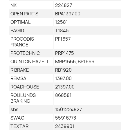
NK
224827
OPEN PARTS
BPA1397.00
OPTIMAL
12581
PAGID
T1845
PROCODIS
PF1657
FRANCE
PROTECHNIC
PRP1475
QUINTON HAZELL
MBP1666, BP1666
R BRAKE
RB1920
REMSA
1397.00
ROADHOUSE
21397.00
ROULUNDS
868581
BRAKING
sbs
1501224827
SWAG
55916773
TEXTAR
2439901