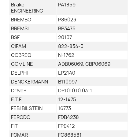
Brake
PA1859
ENGINEERING
BREMBO
P86023
BREMSI
BP3475
BSF
20107
CIFAM
822-834-0
COBREQ
N-1762
COMLINE
ADB06069, CBP06069
DELPHI
LP2140
DENCKERMANN
B110997
Dr!ve+
DP1010.10.0311
E.T.F.
12-1475
FEBI BILSTEIN
16773
FERODO
FDB4238
FIT
FP0412
FOMAR
FO868581