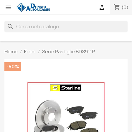
shopping_cart


(0)
search
Home
Freni
Serie Pastiglie BDS911P
-50%