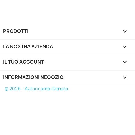
PRODOTTI

LA NOSTRA AZIENDA

IL TUO ACCOUNT

INFORMAZIONI NEGOZIO
keyboard_arrow_down
© 2026 - Autoricambi Donato