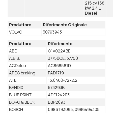
215 cv 158
kW 2.4 L
Diesel
Produttore
Riferimento Originale
VOLVO
30793943
Produttore
Riferimento
ABE
C1V022ABE
A.B.S.
37750OE, 37750
ACDelco
AC868581D
APEC braking
PAD1719
ATE
13.0460-7272.2
BENDIX
573293B
BLUE PRINT
ADF124203
BORG & BECK
BBP2093
BOSCH
0986TB3095, 0986494305