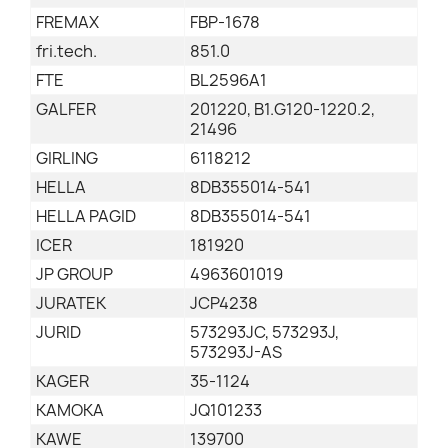
FREMAX
FBP-1678
fri.tech.
851.0
FTE
BL2596A1
GALFER
201220, B1.G120-1220.2,
21496
GIRLING
6118212
HELLA
8DB355014-541
HELLA PAGID
8DB355014-541
ICER
181920
JP GROUP
4963601019
JURATEK
JCP4238
JURID
573293JC, 573293J,
573293J-AS
KAGER
35-1124
KAMOKA
JQ101233
KAWE
139700