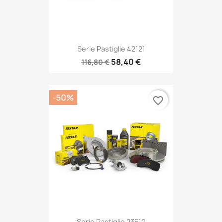
Serie Pastiglie 42121
58,40 €
116,80 €
-50%
favorite_border
Serie Pastiglie 23510