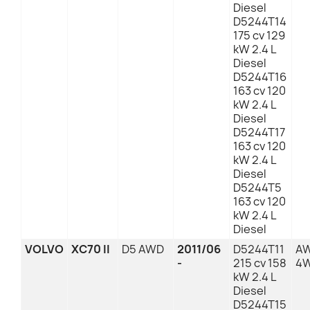
Diesel
D5244T14
175 cv 129
kW 2.4 L
Diesel
D5244T16
163 cv 120
kW 2.4 L
Diesel
D5244T17
163 cv 120
kW 2.4 L
Diesel
D5244T5
163 cv 120
kW 2.4 L
Diesel
VOLVO
XC70 II
D5 AWD
2011/06
D5244T11
AW
-
215 cv 158
4
kW 2.4 L
Diesel
D5244T15