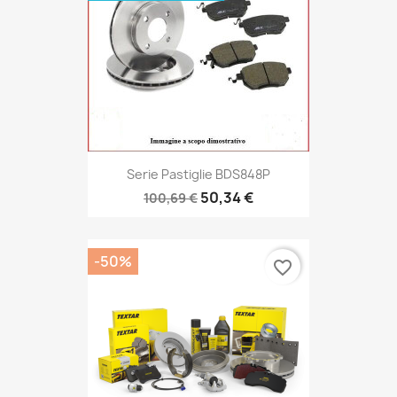
Serie Pastiglie BDS848P
50,34 €
100,69 €
-50%
favorite_border