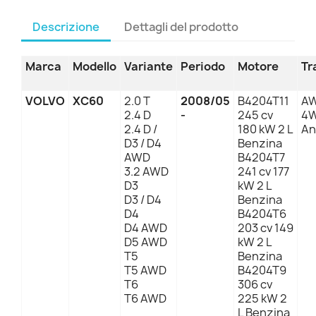
Descrizione
Dettagli del prodotto
Marca
Modello
Variante
Periodo
Motore
Tr
VOLVO
XC60
2.0 T
2008/05
B4204T11
AW
2.4 D
-
245 cv
4
2.4 D /
180 kW 2 L
An
D3 / D4
Benzina
AWD
B4204T7
3.2 AWD
241 cv 177
D3
kW 2 L
D3 / D4
Benzina
D4
B4204T6
D4 AWD
203 cv 149
D5 AWD
kW 2 L
T5
Benzina
T5 AWD
B4204T9
T6
306 cv
T6 AWD
225 kW 2
L Benzina