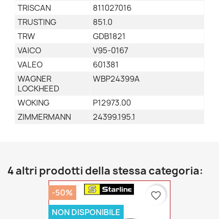
TRISCAN
811027016
TRUSTING
851.0
TRW
GDB1821
VAICO
V95-0167
VALEO
601381
WAGNER
WBP24399A
LOCKHEED
WOKING
P12973.00
ZIMMERMANN
24399.195.1
4 altri prodotti della stessa categoria:
-50%
favorite_border
NON DISPONIBILE