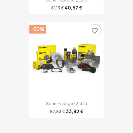
40,57 €
81,13 €
-50%
favorite_border
Serie Pastiglie 21333
33,92 €
67,83 €