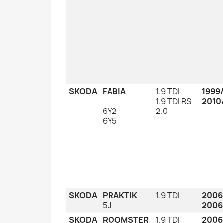
SKODA
FABIA
1.9 TDI
1999
1.9 TDI RS
2010
6Y2
2.0
6Y5
SKODA
PRAKTIK
1.9 TDI
2006
5J
2006
SKODA
ROOMSTER
1.9 TDI
2006