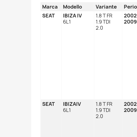
Marca
Modello
Variante
Peri
SEAT
IBIZA IV
1.8 T FR
2002
6L1
1.9 TDI
2009
2.0
SEAT
IBIZAIV
1.8 T FR
2002
6L1
1.9 TDI
2009
2.0