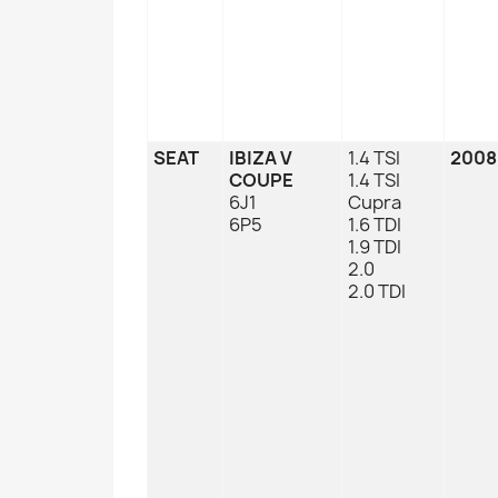
SEAT
IBIZA V
1.4 TSI
2008
COUPE
1.4 TSI
6J1
Cupra
6P5
1.6 TDI
1.9 TDI
2.0
2.0 TDI