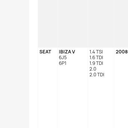
SEAT
IBIZA V
1.4 TSI
2008
6J5
1.6 TDI
6P1
1.9 TDI
2.0
2.0 TDI