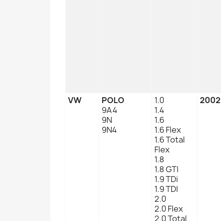
VW
POLO
1.0
2002
9A4
1.4
9N
1.6
9N4
1.6 Flex
1.6 Total
Flex
1.8
1.8 GTI
1.9 TDi
1.9 TDI
2.0
2.0 Flex
2.0 Total