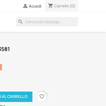
shopping_cart

Carrello
(0)
Accedi
search
3581
favorite_border
I AL CARRELLO