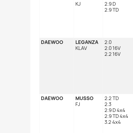
KJ
2.9 D
2.9 TD
DAEWOO
LEGANZA
2.0
KLAV
2.0 16V
2.2 16V
DAEWOO
MUSSO
2.2 TD
FJ
2.3
2.9 D 4x4
2.9 TD 4x4
3.2 4x4