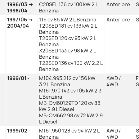
1996/03 →
C20SEL 136 cv 100 kW 2 L
Anteriore
S
1998/04
Benzina
1997/06 →
116 cv 85 kW 2 L Benzina
Anteriore
S
2004/04
T20SED 181 cv 133 kW 2 L
Benzina
T20SED 126 cv 93 kW 2 L
Benzina
X20SED 133 cv 98 kW 2 L
Benzina
T22SED 136 cv 100 kW 2.2 L
Benzina
1999/01 -
M104.995 212 cv 156 kW
AWD /
F
3.2 L Benzina
4WD
S
M161.970 143 cv 105 kW 2.3
L Benzina
MB-OM60129TD 120 cv 88
kW 2.9 L Diesel
MB-OM662 98 cv 72 kW 2.9
L Diesel
1999/02 -
M161.950 128 cv 94 kW 2 L
AWD /
S
Benzina
4WD
S