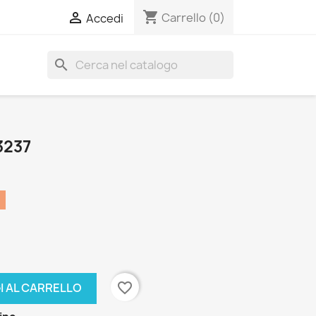
shopping_cart

Carrello
(0)
Accedi
search
3237
favorite_border
I AL CARRELLO