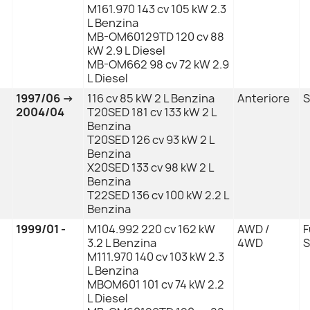
M161.970 143 cv 105 kW 2.3
L Benzina
MB-OM60129TD 120 cv 88
kW 2.9 L Diesel
MB-OM662 98 cv 72 kW 2.9
L Diesel
1997/06 →
116 cv 85 kW 2 L Benzina
Anteriore
S
2004/04
T20SED 181 cv 133 kW 2 L
Benzina
T20SED 126 cv 93 kW 2 L
Benzina
X20SED 133 cv 98 kW 2 L
Benzina
T22SED 136 cv 100 kW 2.2 L
Benzina
1999/01 -
M104.992 220 cv 162 kW
AWD /
F
3.2 L Benzina
4WD
S
M111.970 140 cv 103 kW 2.3
L Benzina
MBOM601 101 cv 74 kW 2.2
L Diesel