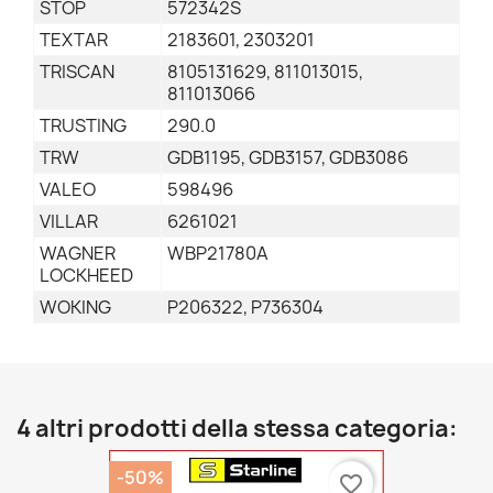
STOP
572342S
TEXTAR
2183601, 2303201
TRISCAN
8105131629, 811013015,
811013066
TRUSTING
290.0
TRW
GDB1195, GDB3157, GDB3086
VALEO
598496
VILLAR
6261021
WAGNER
WBP21780A
LOCKHEED
WOKING
P206322, P736304
4 altri prodotti della stessa categoria:
-50%
favorite_border