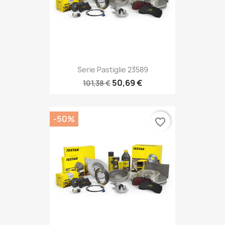
Serie Pastiglie 23589
50,69 €
101,38 €
-50%
favorite_border