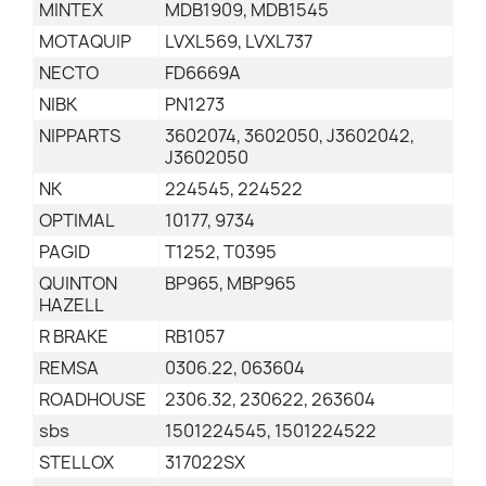
MINTEX
MDB1909, MDB1545
MOTAQUIP
LVXL569, LVXL737
NECTO
FD6669A
NIBK
PN1273
NIPPARTS
3602074, 3602050, J3602042,
J3602050
NK
224545, 224522
OPTIMAL
10177, 9734
PAGID
T1252, T0395
QUINTON
BP965, MBP965
HAZELL
R BRAKE
RB1057
REMSA
0306.22, 063604
ROADHOUSE
2306.32, 230622, 263604
sbs
1501224545, 1501224522
STELLOX
317022SX