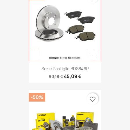
Serie Pastiglie BDS846P
45,09 €
90,18 €
-50%
favorite_border