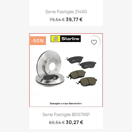
Serie Pastiglie 21460
39,77 €
79,54 €
-50%
favorite_border
Serie Pastiglie BDS795P
30,27 €
60,54 €