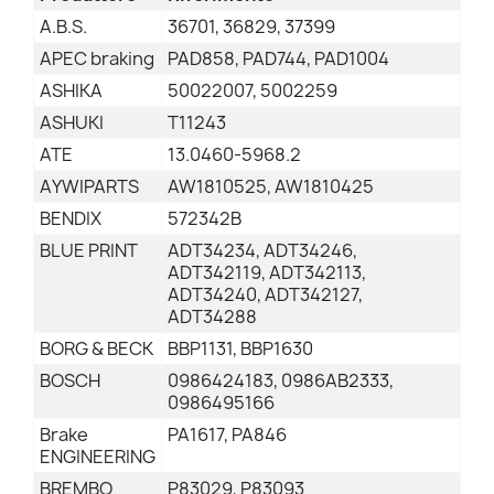
A.B.S.
36701, 36829, 37399
APEC braking
PAD858, PAD744, PAD1004
ASHIKA
50022007, 5002259
ASHUKI
T11243
ATE
13.0460-5968.2
AYWIPARTS
AW1810525, AW1810425
BENDIX
572342B
BLUE PRINT
ADT34234, ADT34246,
ADT342119, ADT342113,
ADT34240, ADT342127,
ADT34288
BORG & BECK
BBP1131, BBP1630
BOSCH
0986424183, 0986AB2333,
0986495166
Brake
PA1617, PA846
ENGINEERING
BREMBO
P83029, P83093