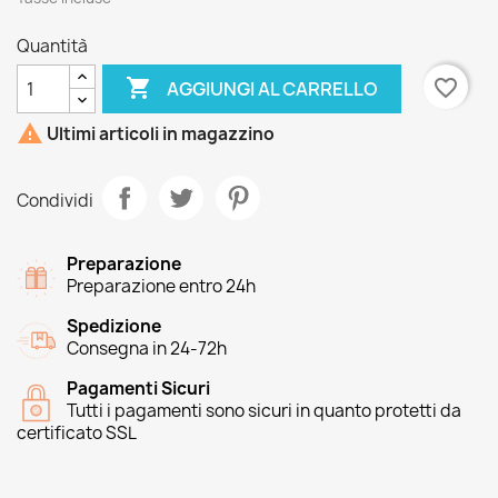
Quantità

favorite_border
AGGIUNGI AL CARRELLO

Ultimi articoli in magazzino
Condividi
Preparazione
Preparazione entro 24h
Spedizione
Consegna in 24-72h
Pagamenti Sicuri
Tutti i pagamenti sono sicuri in quanto protetti da
certificato SSL