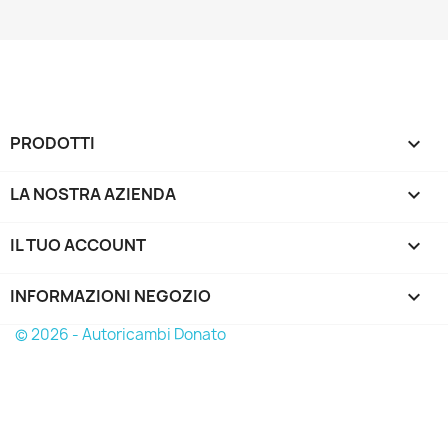
PRODOTTI

LA NOSTRA AZIENDA

IL TUO ACCOUNT

INFORMAZIONI NEGOZIO
keyboard_arrow_down
© 2026 - Autoricambi Donato