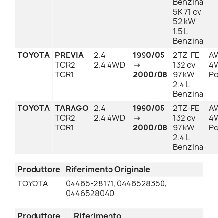
Benzina
5K 71 cv
52 kW
1.5 L
Benzina
TOYOTA
PREVIA
2.4
1990/05
2TZ-FE
AW
TCR2
2.4 4WD
→
132 cv
4
TCR1
2000/08
97 kW
Po
2.4 L
Benzina
TOYOTA
TARAGO
2.4
1990/05
2TZ-FE
AW
TCR2
2.4 4WD
→
132 cv
4
TCR1
2000/08
97 kW
Po
2.4 L
Benzina
Produttore
Riferimento Originale
TOYOTA
04465-28171, 0446528350,
0446528040
Produttore
Riferimento