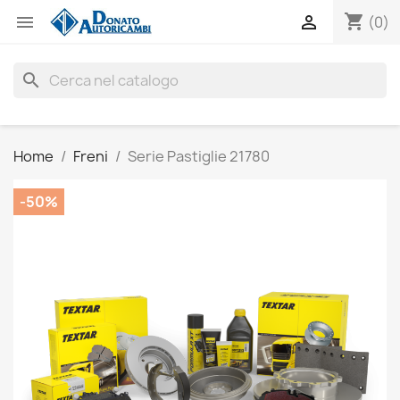
shopping_cart


(0)
search
Home
Freni
Serie Pastiglie 21780
-50%