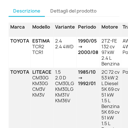
Descrizione
Dettagli del prodotto
Marca
Modello
Variante
Periodo
Motore
Tr
TOYOTA
ESTIMA
2.4
1990/05
2TZ-FE
AW
TCR2
2.4 4WD
→
132 cv
4
TCR1
2000/08
97 kW
Po
2.4 L
Benzina
TOYOTA
LITEACE
1.5
1985/10
2C 72 cv
Po
CM30G
2.0 D
→
53 kW 2
KM30G
CM30LG
1992/01
L Diesel
CM3V
KM30LG
5K 69 cv
KM3V
KM31V
51 kW
KM36V
1.5 L
Benzina
5K 69 cv
51 kW
1.5 L