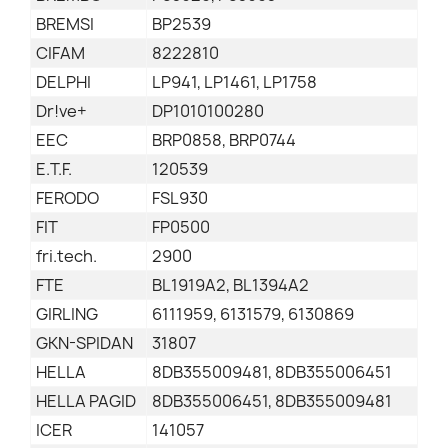
BREMSI
BP2539
CIFAM
8222810
DELPHI
LP941, LP1461, LP1758
Dr!ve+
DP1010100280
EEC
BRP0858, BRP0744
E.T.F.
120539
FERODO
FSL930
FIT
FP0500
fri.tech.
2900
FTE
BL1919A2, BL1394A2
GIRLING
6111959, 6131579, 6130869
GKN-SPIDAN
31807
HELLA
8DB355009481, 8DB355006451
HELLA PAGID
8DB355006451, 8DB355009481
ICER
141057