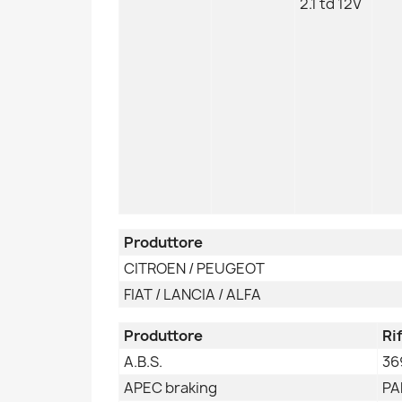
2.1 td 12V
Produttore
CITROEN / PEUGEOT
FIAT / LANCIA / ALFA
Produttore
Ri
A.B.S.
36
APEC braking
PA