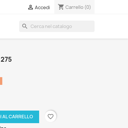
shopping_cart

Carrello
(0)
Accedi
search
1275
favorite_border
I AL CARRELLO