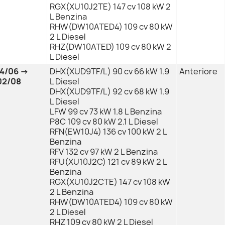
RGX(XU10J2TE) 147 cv 108 kW 2
L Benzina
RHW(DW10ATED4) 109 cv 80 kW
2 L Diesel
RHZ(DW10ATED) 109 cv 80 kW 2
L Diesel
94/06 →
DHX(XUD9TF/L) 90 cv 66 kW 1.9
Anteriore
02/08
L Diesel
DHX(XUD9TF/L) 92 cv 68 kW 1.9
L Diesel
LFW 99 cv 73 kW 1.8 L Benzina
P8C 109 cv 80 kW 2.1 L Diesel
RFN(EW10J4) 136 cv 100 kW 2 L
Benzina
RFV 132 cv 97 kW 2 L Benzina
RFU(XU10J2C) 121 cv 89 kW 2 L
Benzina
RGX(XU10J2CTE) 147 cv 108 kW
2 L Benzina
RHW(DW10ATED4) 109 cv 80 kW
2 L Diesel
RHZ 109 cv 80 kW 2 L Diesel