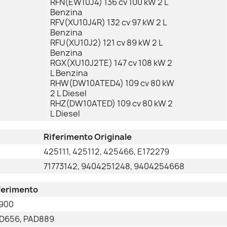
RFN(EW10J4) 136 cv 100 kW 2 L
Benzina
RFV(XU10J4R) 132 cv 97 kW 2 L
Benzina
RFU(XU10J2) 121 cv 89 kW 2 L
Benzina
RGX(XU10J2TE) 147 cv 108 kW 2
L Benzina
RHW(DW10ATED4) 109 cv 80 kW
2 L Diesel
RHZ(DW10ATED) 109 cv 80 kW 2
L Diesel
Riferimento Originale
425111, 425112, 425466, E172279
71773142, 9404251248, 9404254668
ferimento
900
D656, PAD889