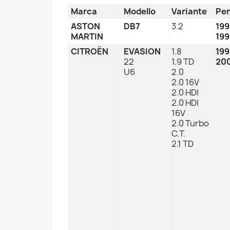
Marca
Modello
Variante
Per
ASTON
DB7
3.2
19
MARTIN
199
CITROËN
EVASION
1.8
19
22
1.9 TD
20
U6
2.0
2.0 16V
2.0 HDI
2.0 HDI
16V
2.0 Turbo
C.T.
2.1 TD