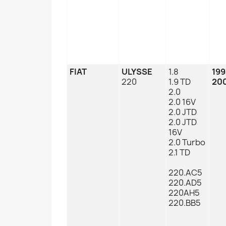
FIAT
ULYSSE
1.8
19
220
1.9 TD
20
2.0
2.0 16V
2.0 JTD
2.0 JTD
16V
2.0 Turbo
2.1 TD
220.AC5
220.AD5
220AH5
220.BB5