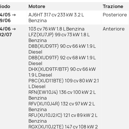
iodo
Motore
Trazione
94/05 →
AJ6HT 317 cv 233 kW 3.2 L
Posteriore
9/06
Benzina
94/06 →
103 cv 76 kW 1.8 L Benzina
Anteriore
02/07
LFZ(XU7JP) 99 cv 73 kW 1.8 L
Benzina
D8B(XUD9TF) 90 cv 66 kW 1.9 L
Diesel
D8B(XUD9TF) 92 cv 68 kW 1.9 L
Diesel
DHX(XUD9TF/BTF) 90 cv 66 kW
1.9 L Diesel
P8C(XUD11BTE) 109 cv 80 kW 2.1
L Diesel
RFN(EW10J4) 136 cv 100 kW 2 L
Benzina
RFV(XU10J4R) 132 cv 97 kW 2 L
Benzina
RFU(XU10J2/C) 121 cv 89 kW 2 L
Benzina
RGX(XU10J2TE) 147 cv 108 kW 2