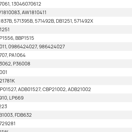
7061, 13046070612
1810083, AW1810411
1837B, 571395B, 571492B, DB1251, 571492X
1251
P1556, BBP1515
011, 0986424027, 986424027
707, PA1064
3062, P36008
001
21781K
P01527, ADB01527, CBP21002, ADB21002
910, LP669
223
B1003, FDB632
729281
21W