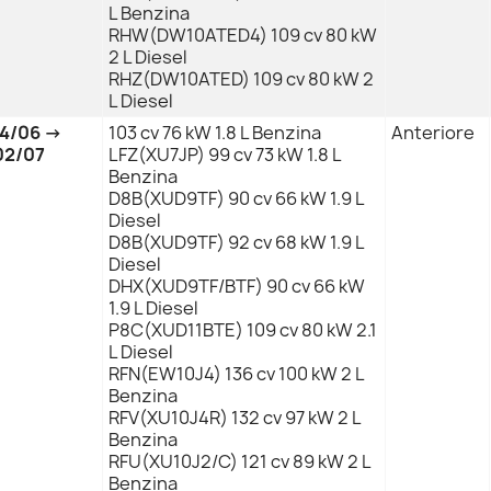
L Benzina
RHW(DW10ATED4) 109 cv 80 kW
2 L Diesel
RHZ(DW10ATED) 109 cv 80 kW 2
L Diesel
94/06 →
103 cv 76 kW 1.8 L Benzina
Anteriore
02/07
LFZ(XU7JP) 99 cv 73 kW 1.8 L
Benzina
D8B(XUD9TF) 90 cv 66 kW 1.9 L
Diesel
D8B(XUD9TF) 92 cv 68 kW 1.9 L
Diesel
DHX(XUD9TF/BTF) 90 cv 66 kW
1.9 L Diesel
P8C(XUD11BTE) 109 cv 80 kW 2.1
L Diesel
RFN(EW10J4) 136 cv 100 kW 2 L
Benzina
RFV(XU10J4R) 132 cv 97 kW 2 L
Benzina
RFU(XU10J2/C) 121 cv 89 kW 2 L
Benzina