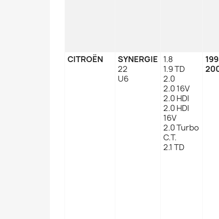
CITROËN
SYNERGIE
1.8
19
22
1.9 TD
20
U6
2.0
2.0 16V
2.0 HDI
2.0 HDI
16V
2.0 Turbo
C.T.
2.1 TD