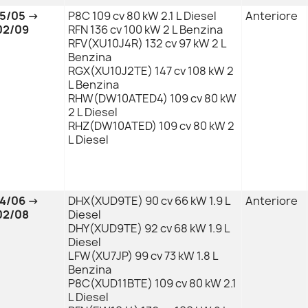
95/05 →
P8C 109 cv 80 kW 2.1 L Diesel
Anteriore
02/09
RFN 136 cv 100 kW 2 L Benzina
RFV(XU10J4R) 132 cv 97 kW 2 L
Benzina
RGX(XU10J2TE) 147 cv 108 kW 2
L Benzina
RHW(DW10ATED4) 109 cv 80 kW
2 L Diesel
RHZ(DW10ATED) 109 cv 80 kW 2
L Diesel
94/06 →
DHX(XUD9TE) 90 cv 66 kW 1.9 L
Anteriore
02/08
Diesel
DHY(XUD9TE) 92 cv 68 kW 1.9 L
Diesel
LFW(XU7JP) 99 cv 73 kW 1.8 L
Benzina
P8C(XUD11BTE) 109 cv 80 kW 2.1
L Diesel