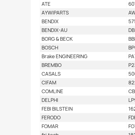
ATE
60
AYWIPARTS
AW
BENDIX
57
BENDIX-AU
DB
BORG & BECK
BB
BOSCH
BP
Brake ENGINEERING
PA
BREMBO
P2
CASALS
50
CIFAM
82
COMLINE
CB
DELPHI
LP
FEBI BILSTEIN
16
FERODO
FD
FOMAR
FO
fri.tech.
18