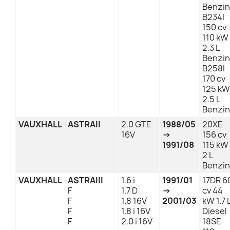
Benzin
B234I
150 cv
110 kW
2.3 L
Benzin
B258I
170 cv
125 kW
2.5 L
Benzin
VAUXHALL
ASTRAII
2.0 GTE
1988/05
20XE
16V
→
156 cv
1991/08
115 kW
2 L
Benzin
VAUXHALL
ASTRAIII
1.6 i
1991/01
17DR 6
F
1.7 D
→
cv 44
F
1.8 16V
2001/03
kW 1.7 
F
1.8 i 16V
Diesel
F
2.0 i 16V
18SE