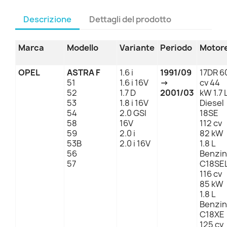
Descrizione
Dettagli del prodotto
Marca
Modello
Variante
Periodo
Motor
OPEL
ASTRA F
1.6 i
1991/09
17DR 6
51
1.6 i 16V
→
cv 44
52
1.7 D
2001/03
kW 1.7 
53
1.8 i 16V
Diesel
54
2.0 GSI
18SE
58
16V
112 cv
59
2.0 i
82 kW
53B
2.0 i 16V
1.8 L
56
Benzin
57
C18SE
116 cv
85 kW
1.8 L
Benzin
C18XE
125 cv