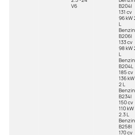
2.5 -24
Benzin
V6
B204I
131 cv
96 kW 
L
Benzin
B206I
133 cv
98 kW 
L
Benzin
B204L
185 cv
136 kW
2 L
Benzin
B234I
150 cv
110 kW
2.3 L
Benzin
B258I
170 cv