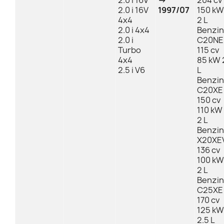
2.0 i 16V
→
204 cv
2.0 i 16V
1997/07
150 kW
4x4
2 L
2.0 i 4x4
Benzin
2.0 i
C20NE
Turbo
115 cv
4x4
85 kW 
2.5 i V6
L
Benzin
C20XE
150 cv
110 kW
2 L
Benzin
X20XE
136 cv
100 kW
2 L
Benzin
C25XE
170 cv
125 kW
2.5 L