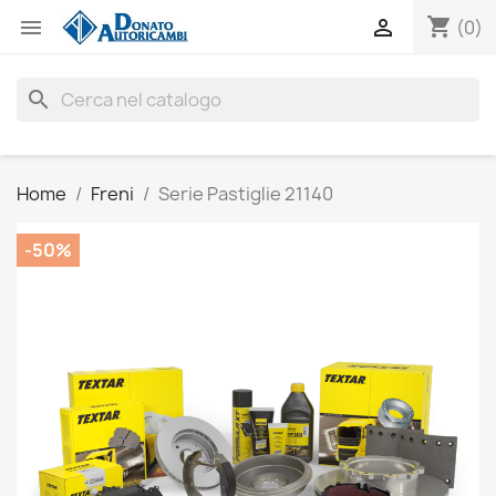
shopping_cart


(0)
search
Home
Freni
Serie Pastiglie 21140
-50%