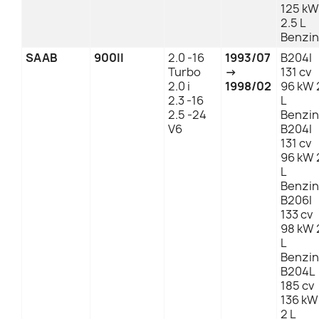
125 kW
2.5 L
Benzin
SAAB
900II
2.0 -16
1993/07
B204I
Turbo
→
131 cv
2.0 i
1998/02
96 kW 
2.3 -16
L
2.5 -24
Benzin
V6
B204I
131 cv
96 kW 
L
Benzin
B206I
133 cv
98 kW 
L
Benzin
B204L
185 cv
136 kW
2 L