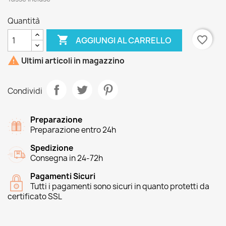
Quantità

favorite_border
AGGIUNGI AL CARRELLO

Ultimi articoli in magazzino
Condividi
Preparazione
Preparazione entro 24h
Spedizione
Consegna in 24-72h
Pagamenti Sicuri
Tutti i pagamenti sono sicuri in quanto protetti da
certificato SSL