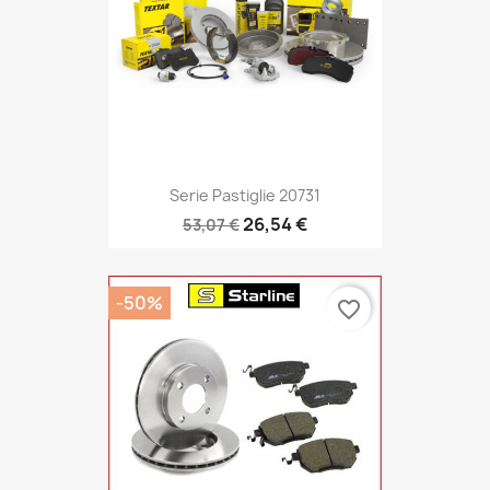
Serie Pastiglie 20731
26,54 €
53,07 €
-50%
favorite_border