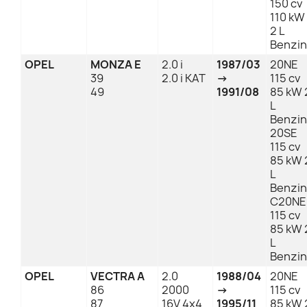
150 cv
110 kW
2 L
Benzin
OPEL
MONZA E
2.0 i
1987/03
20NE
39
2.0 i KAT
→
115 cv
49
1991/08
85 kW 
L
Benzin
20SE
115 cv
85 kW 
L
Benzin
C20NE
115 cv
85 kW 
L
Benzin
OPEL
VECTRA A
2.0
1988/04
20NE
86
2000
→
115 cv
87
16V 4x4
1995/11
85 kW 