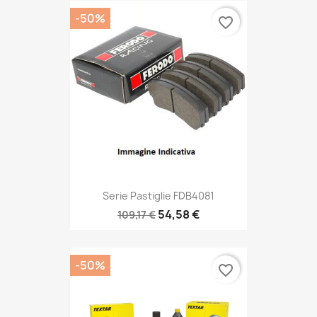
-50%
favorite_border
Serie Pastiglie FDB4081
54,58 €
109,17 €
-50%
favorite_border