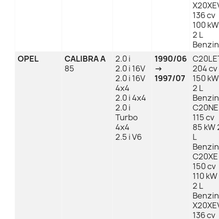
X20XE
136 cv
100 kW
2 L
Benzin
OPEL
CALIBRA A
2.0 i
1990/06
C20LE
85
2.0 i 16V
→
204 cv
2.0 i 16V
1997/07
150 kW
4x4
2 L
2.0 i 4x4
Benzin
2.0 i
C20NE
Turbo
115 cv
4x4
85 kW 
2.5 i V6
L
Benzin
C20XE
150 cv
110 kW
2 L
Benzin
X20XE
136 cv