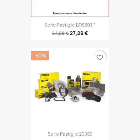
Serie Pastiglie BDS303P
27,29 €
54,58 €
-50%
favorite_border
Serie Pastiglie 20089