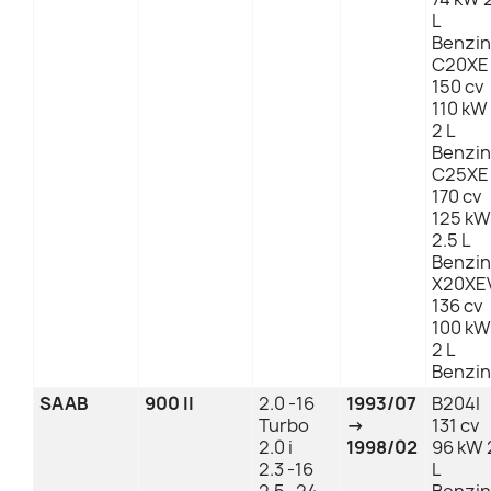
L
Benzin
C20XE
150 cv
110 kW
2 L
Benzin
C25XE
170 cv
125 kW
2.5 L
Benzin
X20XE
136 cv
100 kW
2 L
Benzin
SAAB
900 II
2.0 -16
1993/07
B204I
Turbo
→
131 cv
2.0 i
1998/02
96 kW 
2.3 -16
L