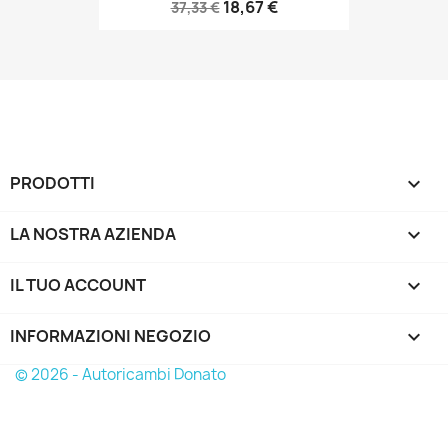
18,67 €
37,33 €
PRODOTTI

LA NOSTRA AZIENDA

IL TUO ACCOUNT

INFORMAZIONI NEGOZIO
keyboard_arrow_down
© 2026 - Autoricambi Donato