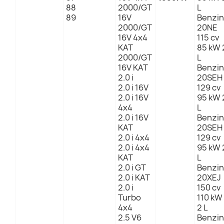
88
2000/GT
L
89
16V
Benzin
2000/GT
20NE
16V 4x4
115 cv
KAT
85 kW 
2000/GT
L
16V KAT
Benzin
2.0 i
20SEH
2.0 i 16V
129 cv
2.0 i 16V
95 kW 
4x4
L
2.0 i 16V
Benzin
KAT
20SEH
2.0 i 4x4
129 cv
2.0 i 4x4
95 kW 
KAT
L
2.0 i GT
Benzin
2.0 i KAT
20XEJ
2.0 i
150 cv
Turbo
110 kW
4x4
2 L
2.5 V6
Benzin