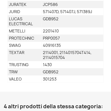
JURATEK
JCP586
JURID
571407D, 571407J, 571389J
LUCAS
GDB952
ELECTRICAL
METELLI
2201410
PROTECHNIC
PRP0057
SWAG
40916135
TEXTAR
2114001, 2114015704T414,
2114015704
TRUSTING
1430
TRW
GDB952
VALEO
301253
4 altri prodotti della stessa categoria: