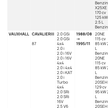
Benzin
X25XE
170 cv
125 kW
2.5 L
Benzin
VAUXHALL
CAVALIERIII
2.0 GSi
1988/08
20NE
2.0 GSi
→
115 cv
87
4x4
1995/11
85 kW 
2.0 i
L
2.0 i 16V
Benzin
2.0 i 16V
20NE
4x4
115 cv
2.0 i 4x4
85 kW 
2.0 i KAT
L
2.0 i
Benzin
Turbo
20SEH
4x4
129 cv
2.0 SRi
95 kW 
2.0 SRi
L
16V
Benzin
2.5 V6
20SEH