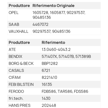
Produttore
Riferimento Originale
OPEL
1605728, 1605877, 90297537,
90485136
SAAB
4467072
VAUXHALL
90297537, 90485136
Produttore
Riferimento
ATE
13.0460-4043.2
BENDIX
571407X, 571407B, 571389B
BORG & BECK
BBP1282
CASALS
6721
CIFAM
8221410
FEBI BILSTEIN
16135
FERODO
FDB586, TAR586, FDS586
fri.tech.
1430
HANS PRIES
202448