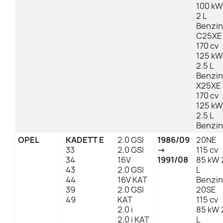
100 kW
2 L
Benzin
C25XE
170 cv
125 kW
2.5 L
Benzin
X25XE
170 cv
125 kW
2.5 L
Benzin
OPEL
KADETT E
2.0 GSI
1986/09
20NE
33
2.0 GSI
→
115 cv
34
16V
1991/08
85 kW 
43
2.0 GSI
L
44
16V KAT
Benzin
39
2.0 GSI
20SE
49
KAT
115 cv
2.0 i
85 kW 
2.0 i KAT
L