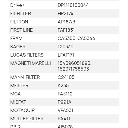
Dr!ve+
DP1110100044
FIL FILTER
HP2174
FILTRON
AP187/3
FIRST LINE
FAF1831
FRAM
CA5350, CA5344
KAGER
120330
LUCAS FILTERS
LFAF171
MAGNETI MARELLI
154096051890,
152071758503
MANN-FILTER
C24105
MFILTER
K235
MGA
FA3112
MISFAT
P991A
MOTAQUIP
VFA531
MULLER FILTER
PA411
P.B.R.
AI5078