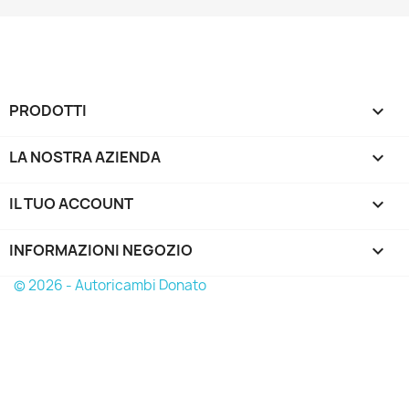
PRODOTTI

LA NOSTRA AZIENDA

IL TUO ACCOUNT

INFORMAZIONI NEGOZIO
keyboard_arrow_down
© 2026 - Autoricambi Donato