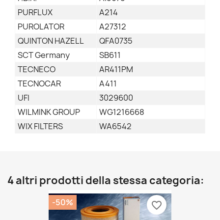
PURFLUX
A214
PUROLATOR
A27312
QUINTON HAZELL
QFA0735
SCT Germany
SB611
TECNECO
AR411PM
TECNOCAR
A411
UFI
3029600
WILMINK GROUP
WG1216668
WIX FILTERS
WA6542
4 altri prodotti della stessa categoria:
-50%
favorite_border