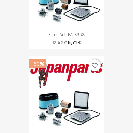
Filtro Aria FA-896S
6,71 €
13,42 €
-50%
favorite_border