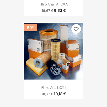
Filtro Aria FA-K06S
9,33 €
18,67 €
-50%
favorite_border
Filtro Aria LX731
19,18 €
38,37 €