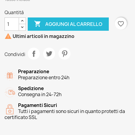
Quantità

favorite_border
AGGIUNGI AL CARRELLO

Ultimi articoli in magazzino
Condividi
Preparazione
Preparazione entro 24h
Spedizione
Consegna in 24-72h
Pagamenti Sicuri
Tutti i pagamenti sono sicuri in quanto protetti da
certificato SSL