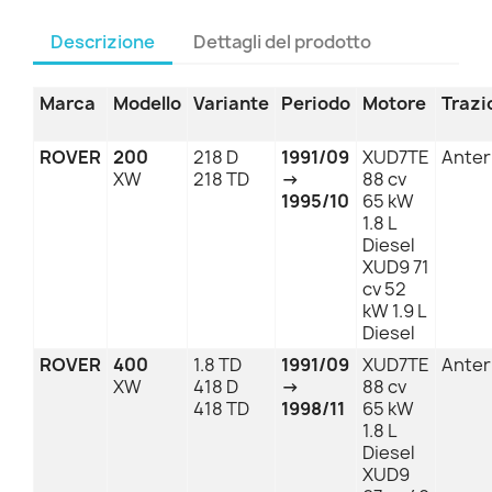
Descrizione
Dettagli del prodotto
Marca
Modello
Variante
Periodo
Motore
Trazi
ROVER
200
218 D
1991/09
XUD7TE
Anter
XW
218 TD
→
88 cv
1995/10
65 kW
1.8 L
Diesel
XUD9 71
cv 52
kW 1.9 L
Diesel
ROVER
400
1.8 TD
1991/09
XUD7TE
Anter
XW
418 D
→
88 cv
418 TD
1998/11
65 kW
1.8 L
Diesel
XUD9