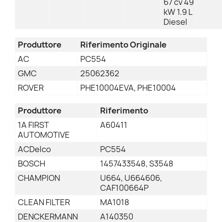
67 cv 49
kW 1.9 L
Diesel
Produttore
Riferimento Originale
AC
PC554
GMC
25062362
ROVER
PHE10004EVA, PHE10004
Produttore
Riferimento
1A FIRST
A60411
AUTOMOTIVE
ACDelco
PC554
BOSCH
1457433548, S3548
CHAMPION
U664, U664606,
CAF100664P
CLEAN FILTER
MA1018
DENCKERMANN
A140350