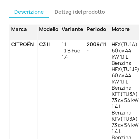
Descrizione
Dettagli del prodotto
Marca
Modello
Variante
Periodo
Motore
CITROËN
C3 II
1.1
2009/11
HFX(TU1A)
1.1 BiFuel
-
60 cv 44
1.4
kW 1.1 L
Benzina
HFX(TU1JP
60 cv 44
kW 1.1 L
Benzina
KFT(TU3A)
73 cv 54 kW
1.4 L
Benzina
KFV(TU3A)
73 cv 54 kW
1.4 L
Benzina