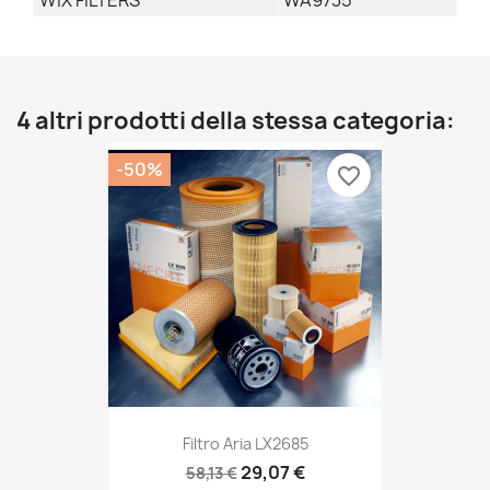
WIX FILTERS
WA9735
4 altri prodotti della stessa categoria:
-50%
favorite_border
Filtro Aria LX2685
29,07 €
58,13 €