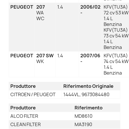
PEUGEOT
207
1.4
2006/02
KFV(TU3A)
WA
-
72 cv 53 kW
WC
1.4 L
Benzina
KFV(TU3A)
73 cv 54 kW
1.4 L
Benzina
PEUGEOT
207 SW
1.4
2007/06
KFV(TU3A)
WK
-
74 cv 54 kW
1.4 L
Benzina
Produttore
Riferimento Originale
CITROEN / PEUGEOT
1444VL, 9673084480
Produttore
Riferimento
ALCO FILTER
MD8610
CLEAN FILTER
MA3190