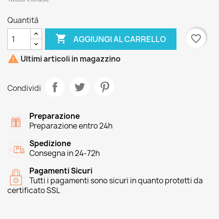
Quantità

favorite_border
AGGIUNGI AL CARRELLO

Ultimi articoli in magazzino
Condividi
Preparazione
Preparazione entro 24h
Spedizione
Consegna in 24-72h
Pagamenti Sicuri
Tutti i pagamenti sono sicuri in quanto protetti da
certificato SSL