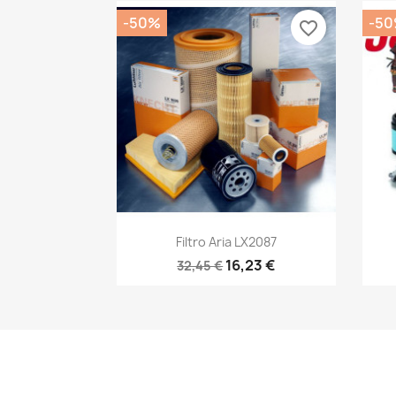
-50%
-5
favorite_border
Anteprima

Filtro Aria LX2087
16,23 €
32,45 €