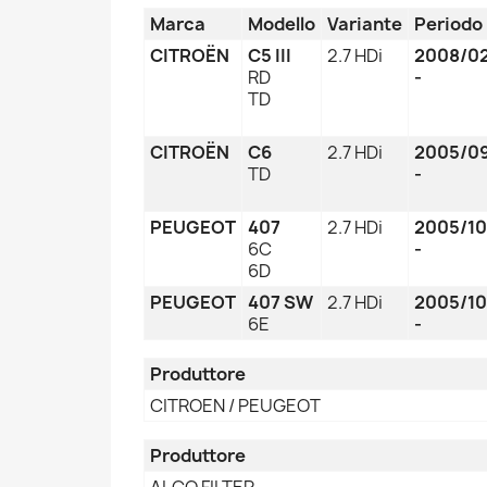
Marca
Modello
Variante
Periodo
CITROËN
C5 III
2.7 HDi
2008/0
RD
-
TD
CITROËN
C6
2.7 HDi
2005/0
TD
-
PEUGEOT
407
2.7 HDi
2005/10
6C
-
6D
PEUGEOT
407 SW
2.7 HDi
2005/10
6E
-
Produttore
CITROEN / PEUGEOT
Produttore
ALCO FILTER