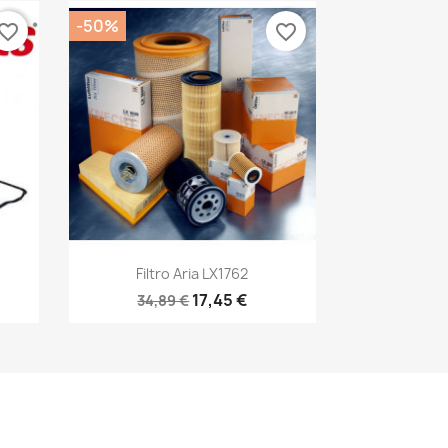
-50%
vorite_border
favorite_border
Anteprima

Filtro Aria LX1762
17,45 €
34,89 €