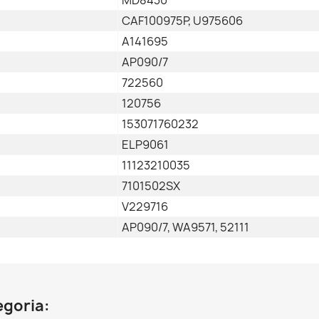
CAF100975P, U975606
A141695
AP090/7
722560
120756
153071760232
ELP9061
11123210035
7101502SX
V229716
AP090/7, WA9571, 52111
egoria: