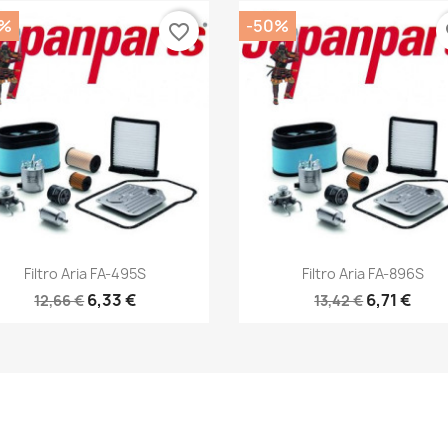
0%
-50%
favorite_border
fa
Anteprima
Anteprima


Filtro Aria FA-495S
Filtro Aria FA-896S
6,33 €
6,71 €
12,66 €
13,42 €