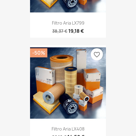
Filtro Aria LX799
19,18 €
38,37 €
-50%
favorite_border
Filtro Aria LX408