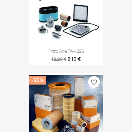
Filtro Aria FA-422S
6,10 €
12,20 €
-50%
favorite_border