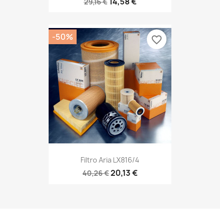
14,58 €
29,16 €
-50%
favorite_border
Filtro Aria LX816/4
20,13 €
40,26 €