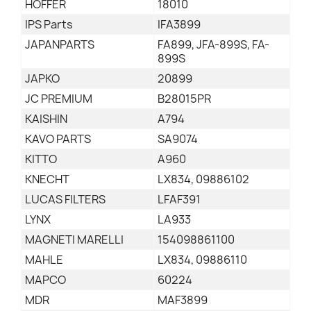
HOFFER
18010
IPS Parts
IFA3899
JAPANPARTS
FA899, JFA-899S, FA-
899S
JAPKO
20899
JC PREMIUM
B28015PR
KAISHIN
A794
KAVO PARTS
SA9074
KITTO
A960
KNECHT
LX834, 09886102
LUCAS FILTERS
LFAF391
LYNX
LA933
MAGNETI MARELLI
154098861100
MAHLE
LX834, 09886110
MAPCO
60224
MDR
MAF3899