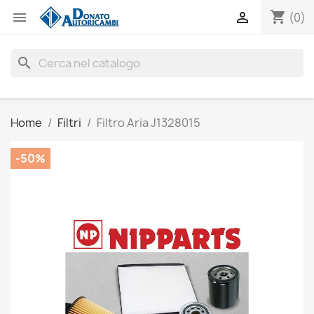
shopping_cart


(0)
search
Home
Filtri
Filtro Aria J1328015
-50%