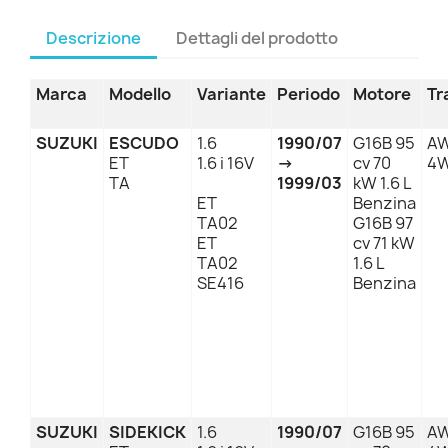
Descrizione
Dettagli del prodotto
Marca
Modello
Variante
Periodo
Motore
Tr
SUZUKI
ESCUDO
1.6
1990/07
G16B 95
AW
ET
1.6 i 16V
→
cv 70
4
TA
1999/03
kW 1.6 L
ET
Benzina
TA02
G16B 97
ET
cv 71 kW
TA02
1.6 L
SE416
Benzina
SUZUKI
SIDEKICK
1.6
1990/07
G16B 95
AW