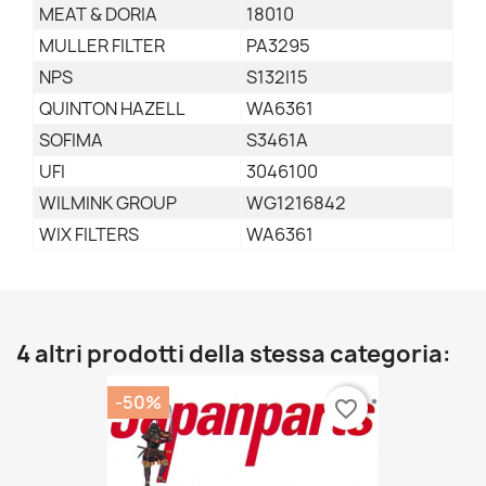
MEAT & DORIA
18010
MULLER FILTER
PA3295
NPS
S132I15
QUINTON HAZELL
WA6361
SOFIMA
S3461A
UFI
3046100
WILMINK GROUP
WG1216842
WIX FILTERS
WA6361
4 altri prodotti della stessa categoria:
-50%
favorite_border