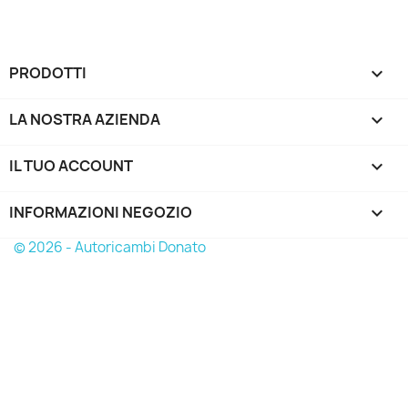
PRODOTTI

LA NOSTRA AZIENDA

IL TUO ACCOUNT

INFORMAZIONI NEGOZIO
keyboard_arrow_down
© 2026 - Autoricambi Donato