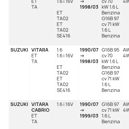
ET
1.6 i 16V
→
cv 70
4
TA
1998/03
kW 1.6 L
ET
Benzina
TA02
G16B 97
ET
cv 71 kW
TA02
1.6 L
SE416
Benzina
SUZUKI
VITARA
1.6
1990/07
G16B 95
AW
ET
1.6 i 16V
→
cv 70
4
TA
1998/03
kW 1.6 L
ET
Benzina
TA02
G16B 97
ET
cv 71 kW
TA02
1.6 L
SE416
Benzina
SUZUKI
VITARA
1.6 i 16V
1990/07
G16B 97
AW
CABRIO
→
cv 71 kW
4
ET
1999/03
1.6 L
TA
Benzina