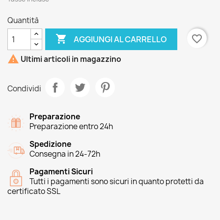
Quantità

favorite_border
AGGIUNGI AL CARRELLO

Ultimi articoli in magazzino
Condividi
Preparazione
Preparazione entro 24h
Spedizione
Consegna in 24-72h
Pagamenti Sicuri
Tutti i pagamenti sono sicuri in quanto protetti da
certificato SSL