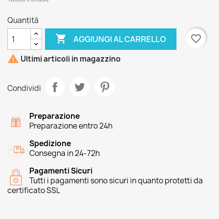
Quantità

favorite_border
AGGIUNGI AL CARRELLO

Ultimi articoli in magazzino
Condividi
Preparazione
Preparazione entro 24h
Spedizione
Consegna in 24-72h
Pagamenti Sicuri
Tutti i pagamenti sono sicuri in quanto protetti da
certificato SSL