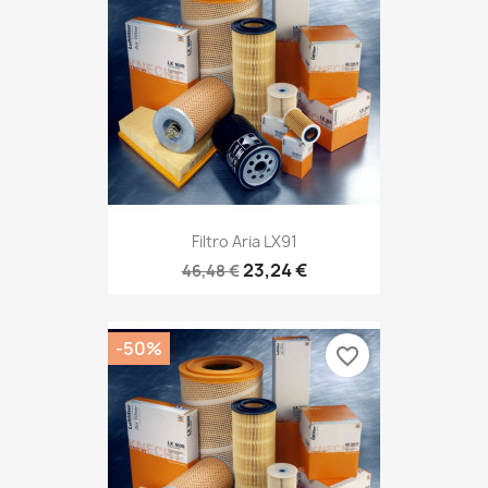
Filtro Aria LX91
23,24 €
46,48 €
-50%
favorite_border