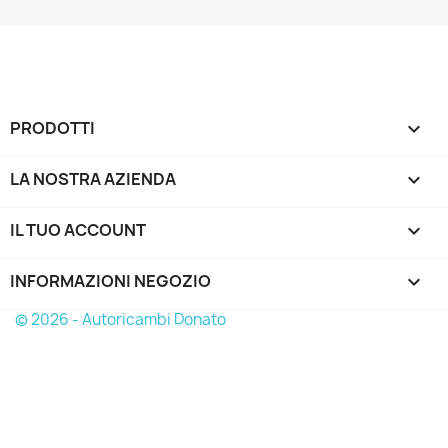
PRODOTTI

LA NOSTRA AZIENDA

IL TUO ACCOUNT

INFORMAZIONI NEGOZIO
keyboard_arrow_down
© 2026 - Autoricambi Donato