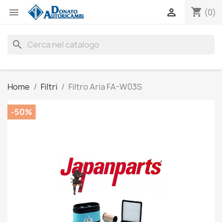
shopping_cart


(0)
search
Home
Filtri
Filtro Aria FA-W03S
-50%