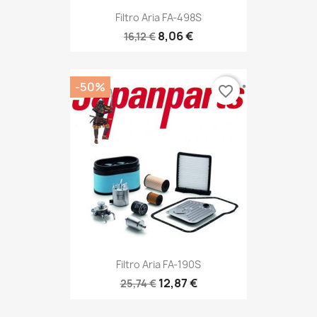
Filtro Aria FA-498S
8,06 €
16,12 €
-50%
favorite_border
Filtro Aria FA-190S
12,87 €
25,74 €