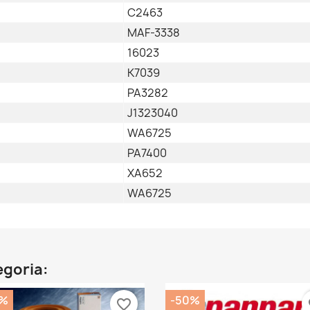
C2463
MAF-3338
16023
K7039
PA3282
J1323040
WA6725
PA7400
XA652
WA6725
egoria:
0%
-50%
favorite_border
fa