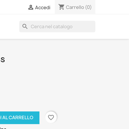
shopping_cart

Carrello
(0)
Accedi
search
8S
favorite_border
I AL CARRELLO