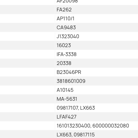
AF20098
FA262
AP110/1
CA9483
J1323040
16023
IFA-3338
20338
B23046PR
3818601009
A10145
MA-5631
09817107, LX663
LFAF427
161013230400, 600000032080
LX663, 09817115