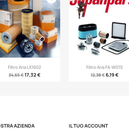
Anteprima
Anteprima


Filtro Aria LX1602
Filtro Aria FA-W01S
17,32 €
6,19 €
34,65 €
12,38 €
OSTRA AZIENDA
IL TUO ACCOUNT