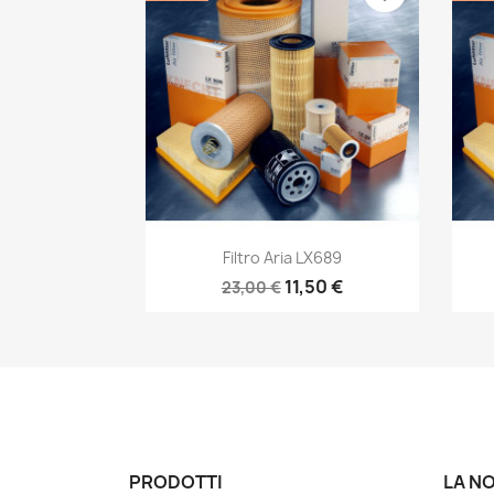
Anteprima

Filtro Aria LX689
11,50 €
23,00 €
PRODOTTI
LA N