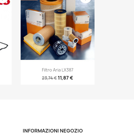
Anteprima

Filtro Aria LX387
11,87 €
23,74 €
INFORMAZIONI NEGOZIO