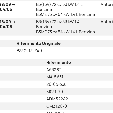
98/09 →
B3(16V) 72 cv 53 kW 1.4 L
Anter
04/05
Benzina
B3ME 73 cv 54 kW 1.4 L Benzina
98/09 →
B3(16V) 72 cv 53 kW 1.4 L
Anter
04/05
Benzina
B3ME 73 cv 54 kW 1.4 L Benzina
Riferimento Originale
B33G-13-Z40
Riferimento
A63282
MA-5631
20-03-338
M031-70
ADM52242
CMZ12070