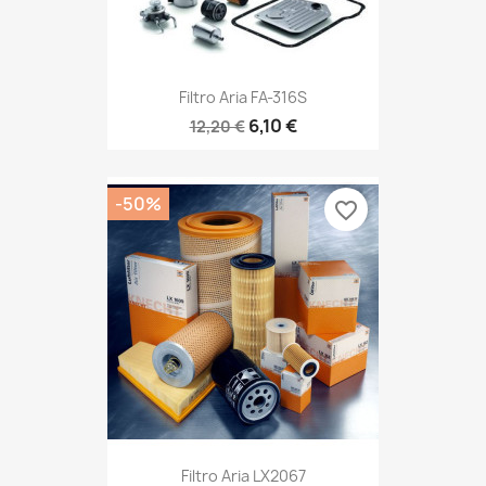
Filtro Aria FA-316S
6,10 €
12,20 €
-50%
favorite_border
Filtro Aria LX2067