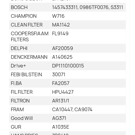
BOSCH
1457433311, 0986TF0076, S3311
CHAMPION
W716
CLEAN FILTER
MA1142
COOPERSFIAAM
FL9149
FILTERS
DELPHI
AF20059
DENCKERMANN
A140625
Dr!ve+
DP1110100015
FEBI BILSTEIN
30071
FI.BA
FA2057
FIL FILTER
HPU4427
FILTRON
AR131/1
FRAM
CA10447, CA9074
Good Will
AG371
GUR
A1035E