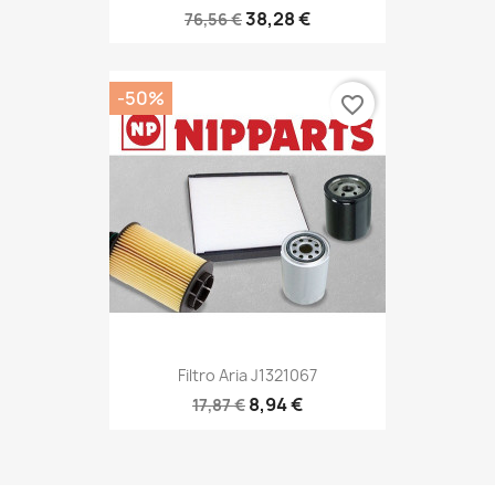
38,28 €
76,56 €
-50%
favorite_border
Filtro Aria J1321067
8,94 €
17,87 €