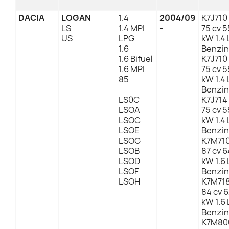
DACIA
LOGAN
1.4
2004/09
K7J710
LS
1.4 MPI
-
75 cv 5
US
LPG
kW 1.4 
1.6
Benzin
1.6 Bifuel
K7J710
1.6 MPI
75 cv 5
85
kW 1.4 
Benzin
LS0C
K7J714
LSOA
75 cv 5
LSOC
kW 1.4 
LSOE
Benzin
LSOG
K7M71
LSOB
87 cv 6
LSOD
kW 1.6 
LSOF
Benzin
LSOH
K7M71
84 cv 
kW 1.6 
Benzin
K7M80