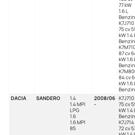
77 kW
1.6 L
Benzin
K7J710
75 cv 5
kW 1.4 
Benzin
K7M71
87 cv 6
kW 1.6 
Benzin
K7M80
84 cv 
kW 1.6 
Benzin
DACIA
SANDERO
1.4
2008/06
K7J710
1.4 MPI
-
75 cv 5
LPG
kW 1.4 
1.6
Benzin
1.6 MPI
K7J714
85
72 cv 5
kW 1.4 