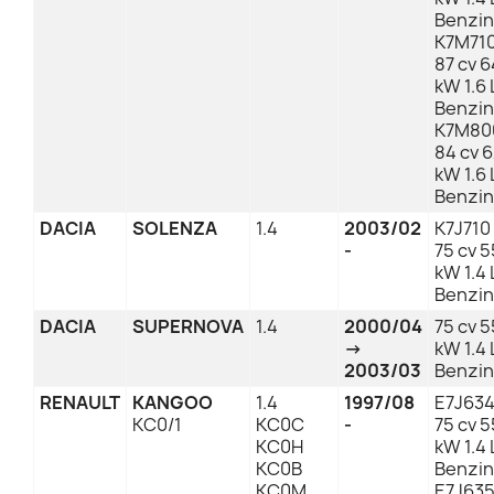
Benzin
K7M71
87 cv 6
kW 1.6 
Benzin
K7M80
84 cv 
kW 1.6 
Benzin
DACIA
SOLENZA
1.4
2003/02
K7J710
-
75 cv 5
kW 1.4 
Benzin
DACIA
SUPERNOVA
1.4
2000/04
75 cv 5
→
kW 1.4 
2003/03
Benzin
RENAULT
KANGOO
1.4
1997/08
E7J63
KC0/1
KC0C
-
75 cv 5
KC0H
kW 1.4 
KC0B
Benzin
KC0M
E7J63