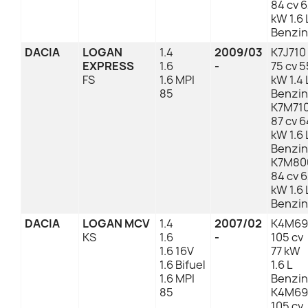
84 cv 
kW 1.6 
Benzin
DACIA
LOGAN
1.4
2009/03
K7J710
EXPRESS
1.6
-
75 cv 5
FS
1.6 MPI
kW 1.4 
85
Benzin
K7M71
87 cv 6
kW 1.6 
Benzin
K7M80
84 cv 
kW 1.6 
Benzin
DACIA
LOGAN MCV
1.4
2007/02
K4M69
KS
1.6
-
105 cv
1.6 16V
77 kW
1.6 Bifuel
1.6 L
1.6 MPI
Benzin
85
K4M69
105 cv