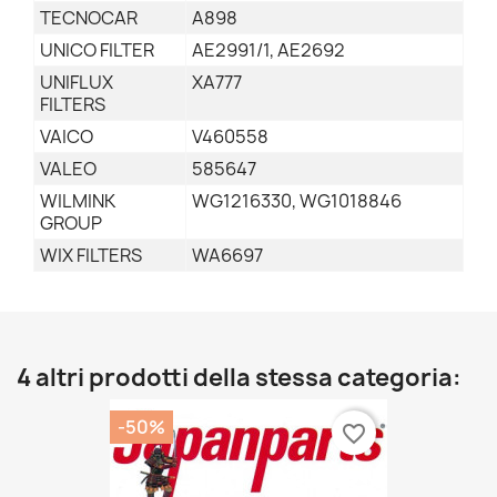
TECNOCAR
A898
UNICO FILTER
AE2991/1, AE2692
UNIFLUX
XA777
FILTERS
VAICO
V460558
VALEO
585647
WILMINK
WG1216330, WG1018846
GROUP
WIX FILTERS
WA6697
4 altri prodotti della stessa categoria:
-50%
favorite_border