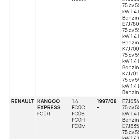
75 cv 5
kW 1.4 
Benzin
E7J780
75 cv 5
kW 1.4 
Benzin
K7J700
75 cv 5
kW 1.4 
Benzin
K7J701
75 cv 5
kW 1.4 
Benzin
RENAULT
KANGOO
1.4
1997/08
E7J63
EXPRESS
FC0C
-
75 cv 5
FC0/1
FC0B
kW 1.4 
FC0H
Benzin
FC0M
E7J63
75 cv 5
kW 1.4 