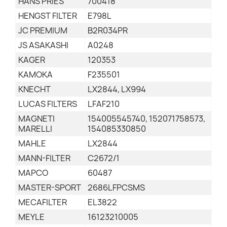
HANS PRIES
700418
HENGST FILTER
E798L
JC PREMIUM
B2R034PR
JS ASAKASHI
A0248
KAGER
120353
KAMOKA
F235501
KNECHT
LX2844, LX994
LUCAS FILTERS
LFAF210
MAGNETI
154005545740, 152071758573,
MARELLI
154085330850
MAHLE
LX2844
MANN-FILTER
C2672/1
MAPCO
60487
MASTER-SPORT
2686LFPCSMS
MECAFILTER
EL3822
MEYLE
16123210005