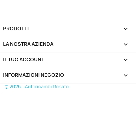
PRODOTTI

LA NOSTRA AZIENDA

IL TUO ACCOUNT

INFORMAZIONI NEGOZIO
keyboard_arrow_down
© 2026 - Autoricambi Donato