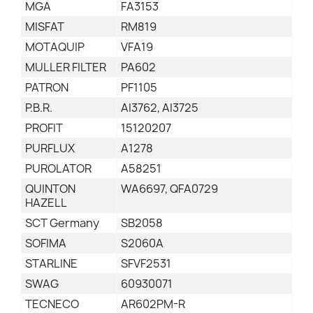
MGA
FA3153
MISFAT
RM819
MOTAQUIP
VFA19
MULLER FILTER
PA602
PATRON
PF1105
P.B.R.
AI3762, AI3725
PROFIT
15120207
PURFLUX
A1278
PUROLATOR
A58251
QUINTON
WA6697, QFA0729
HAZELL
SCT Germany
SB2058
SOFIMA
S2060A
STARLINE
SFVF2531
SWAG
60930071
TECNECO
AR602PM-R