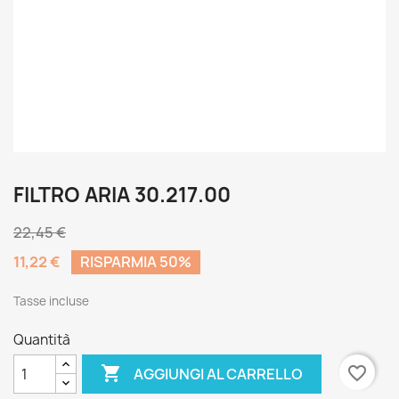
FILTRO ARIA 30.217.00
22,45 €
11,22 €
RISPARMIA 50%
Tasse incluse
Quantità

favorite_border
AGGIUNGI AL CARRELLO