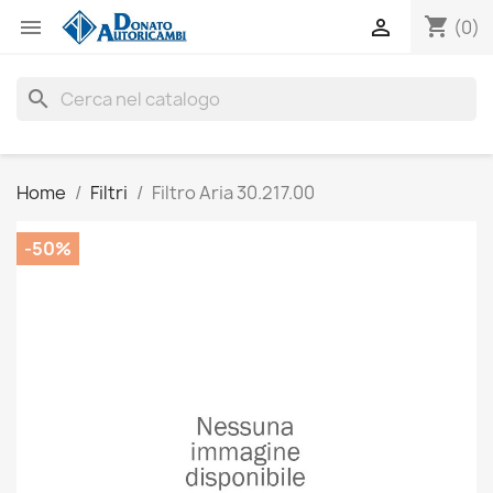
shopping_cart


(0)
search
Home
Filtri
Filtro Aria 30.217.00
-50%