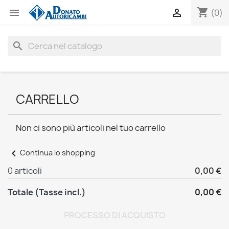
shopping_cart


(0)
search
CARRELLO
Non ci sono più articoli nel tuo carrello
chevron_left
Continua lo shopping
0 articoli
0,00 €
Totale (Tasse incl.)
0,00 €
PROCESSO DI ACQUISTO